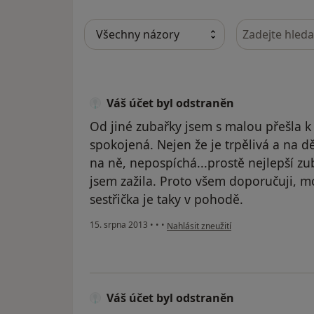
Hledejte v ná
Váš účet byl odstraněn
Od jiné zubařky jsem s malou přešla 
spokojená. Nejen že je trpělivá a na dět
na ně, nepospíchá...prostě nejlepší zu
jsem zažila. Proto všem doporučuji, m
sestřička je taky v pohodě.
podle názoru uživatele Váš účet byl o
15. srpna 2013
•
•
•
Nahlásit zneužití
Váš účet byl odstraněn