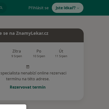
Přihlásit se
Jste lékař?
e se na ZnamyLekar.cz
Zítra
Po
Út
St
Čt
9 Srpen
10 Srpen
11 Srpen
12 Srpen
13 Srp
specialista nenabízí online rezervaci
termínu na této adrese.
Rezervovat termín