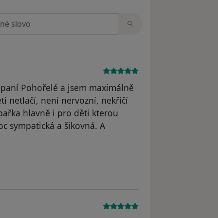
zorech
k paní Pohořelé a jsem maximálně
i netlačí, není nervozní, nekřičí
bařka hlavně i pro děti kterou
oc sympatická a šikovná. A
dstraněn