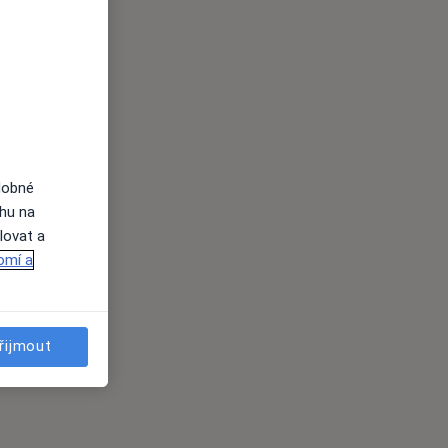
dobné
ahu na
lovat a
omí a
řijmout