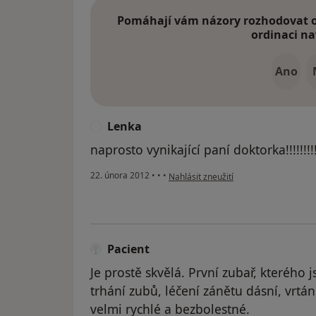
Pomáhají vám názory rozhodovat o 
ordinaci na
Ano
Lenka
L
naprosto vynikající paní doktorka!!!!!!!!!!!
podle názoru uživatele Lenka
22. února 2012
•
•
•
Nahlásit zneužití
Pacient
Je prostě skvělá. První zubař, kterého 
trhání zubů, léčení zánětu dásní, vrtá
velmi rychlé a bezbolestné.