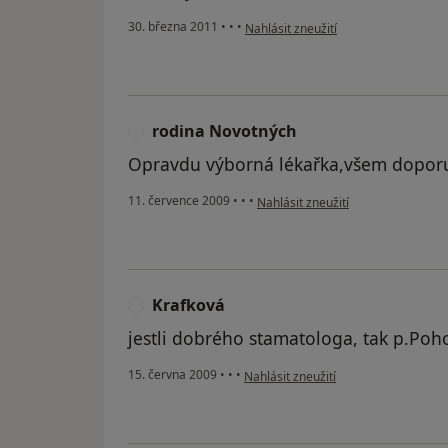
podle názoru uživatele Pacient
30. března 2011
•
•
•
Nahlásit zneužití
rodina Novotných
R
Opravdu výborná lékařka,všem doporučuji!
podle názoru uživatele rodina No
11. července 2009
•
•
•
Nahlásit zneužití
Krafková
K
jestli dobrého stamatologa, tak p.Poh
podle názoru uživatele Krafková
15. června 2009
•
•
•
Nahlásit zneužití