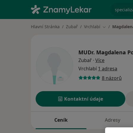
specializ
Hlavní Stránka
Zubař
Vrchlabí
Magdalen
Změna města
MUDr.
Magdalena Po
o specializac
Zubař
·
Více
Vrchlabí
1 adresa
8 názorů
Kontaktní údaje
Ceník
Adresy