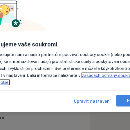
ách nejsou k dispozici
ádné informace o svých službách.
ujeme vaše soukromí
ovolujete nám a našim partnerům používat soubory cookie (nebo po
e) ke shromažďování údajů pro statistické účely a poskytování obs
ich zvyklostí při procházení. Své preference můžete kdykoli zkontro
t v nastavení. Další informace naleznete v
zásadách ochrany soukr
okie.
 mapu
P
Upravit nastavení
 otevře v nové záložce
ní