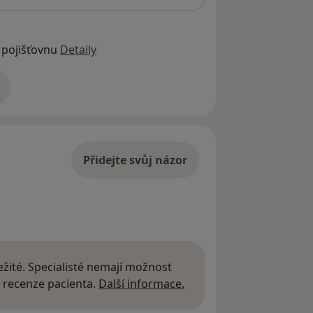
 pojišťovnu
Detaily
adrese
Přidejte svůj názor
žité. Specialisté nemají možnost
Další informace o názor
 recenze pacienta.
Další informace.