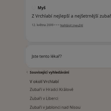
Myš
M
Z Vrchlabí nejlepší a nejšetrnější zubař
podle názoru uživatele Myš
12. května 2009
•
•
•
Nahlásit zneužití
Jste tento lékař?
Související vyhledávání
V okolí Vrchlabí
Zubaři v Hradci Králové
Zubaři v Liberci
Zubaři v Jablonci nad Nisou