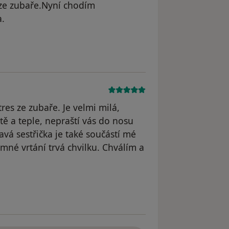
m ze zubaře.Nyní chodím
a.
odstraněn
res ze zubaře. Je velmi milá,
tě a teple, nepraští vás do nosu
vá sestřička je také součástí mé
mné vrtání trvá chvilku. Chválím a
dstraněn