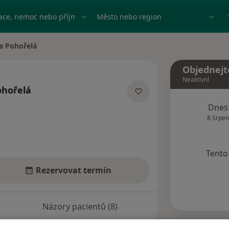
ace, nemoc nebo příjmení
Město nebo region
a Pohořelá
Objednejt
Neaktivní
hořelá
ích
Dnes
8 Srpen
Tento 
Rezervovat termín
Názory pacientů (8)