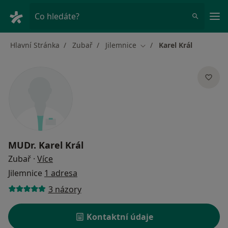
Hla
Co hledáte?
Hlavní Stránka
Zubař
Jilemnice
Karel Král
Změna města
MUDr.
Karel Král
o specializacích
Zubař
·
Více
Jilemnice
1 adresa
3 názory
Kontaktní údaje