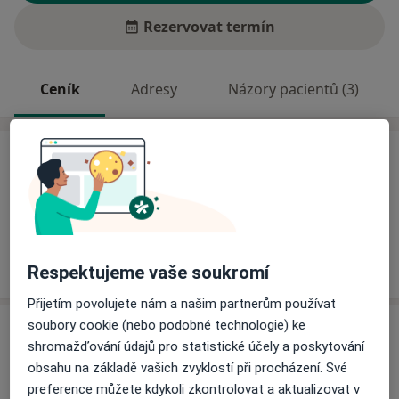
Rezervovat termín
Ceník
Adresy
Názory pacientů (3)
Ceník
Informace o službách a cenách nejsou k dispozici
Tento specialista ještě nepřidával žádné informace o
svých službách.
Respektujeme vaše soukromí
Přijetím povolujete nám a našim partnerům používat
soubory cookie (nebo podobné technologie) ke
Adresa
shromažďování údajů pro statistické účely a poskytování
obsahu na základě vašich zvyklostí při procházení. Své
Praktický zubní lékař
preference můžete kdykoli zkontrolovat a aktualizovat v
Komenského 2,
Jilemnice
51401