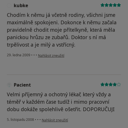
kubke
K
Chodím k němu já včetně rodiny, všichni jsme
maximálně spokojeni. Dokonce k němu začala
pravidelně chodit moje přítelkyně, která měla
panickou hrůzu ze zubařů. Doktor s ní má
trpělivost a je milý a vstřícný.
podle názoru uživatele kubke
29. ledna 2009
•
•
•
Nahlásit zneužití
Pacient
Velmi příjemný a ochotný lékař, který vždy a
téměř v každém čase tudíž i mimo pracovní
dobu dokáže spolehlivě ošetřit. DOPORUČUJI
podle názoru uživatele Pacient
5. listopadu 2008
•
•
•
Nahlásit zneužití