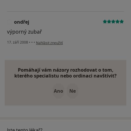
ondřej
O
výporný zubař
podle názoru uživatele ondřej
17. září 2008
•
•
•
Nahlásit zneužití
Pomáhají vám názory rozhodovat o tom,
kterého specialistu nebo ordinaci navštívit?
Ano
Ne
Jste tento lékař?