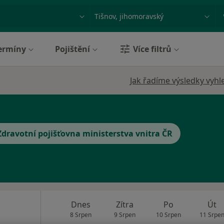
ace, nemoc nebo příjmení
Město nebo region
ermíny
Pojištění
Více filtrů
Jak řadíme výsledky vyhl
Zdravotní pojišťovna ministerstva vnitra ČR
Dnes
Zítra
Po
Út
8 Srpen
9 Srpen
10 Srpen
11 Srpe