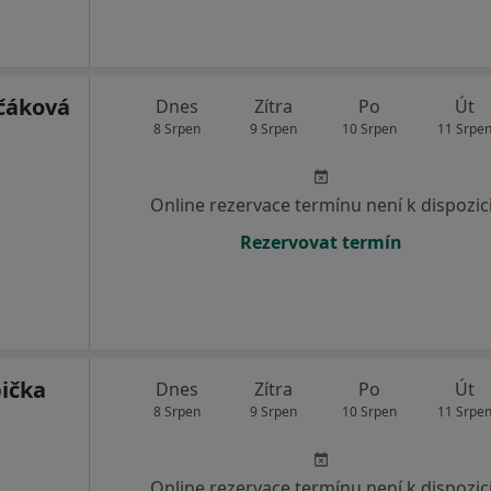
čáková
Dnes
Zítra
Po
Út
8 Srpen
9 Srpen
10 Srpen
11 Srpe
Online rezervace termínu není k dispozic
Rezervovat termín
ička
Dnes
Zítra
Po
Út
8 Srpen
9 Srpen
10 Srpen
11 Srpe
Online rezervace termínu není k dispozic