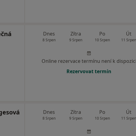
ečná
Dnes
Zítra
Po
Út
8 Srpen
9 Srpen
10 Srpen
11 Srpe
Online rezervace termínu není k dispozic
Rezervovat termín
gesová
Dnes
Zítra
Po
Út
8 Srpen
9 Srpen
10 Srpen
11 Srpe