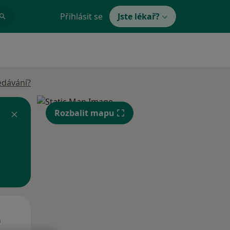
Přihlásit se
Jste lékař?
edávání?
Rozbalit mapu
St
Čt
Pá
n
12 Srpen
13 Srpen
14 Srpen