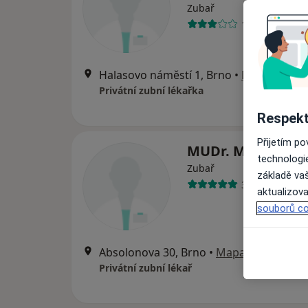
Zubař
12 názorů
Halasovo náměstí 1, Brno
•
Mapa
Privátní zubní lékařka
Respekt
Přijetím p
MUDr. Miroslav Č
technologi
Zubař
základě vaš
35 názorů
aktualizova
souborů co
Absolonova 30, Brno
•
Mapa
Privátní zubní lékař