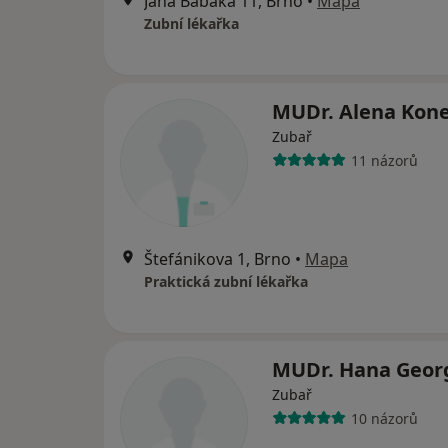
Jana Babáka 11, Brno
•
Mapa
Zubní lékařka
MUDr. Alena Kon
Zubař
11 názorů
Štefánikova 1, Brno
•
Mapa
Praktická zubní lékařka
MUDr. Hana Geor
Zubař
10 názorů