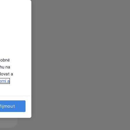
i
dobné
St
Čt
Pá
ahu na
n
12 Srpen
13 Srpen
14 Srpen
lovat a
omí a
i
řijmout