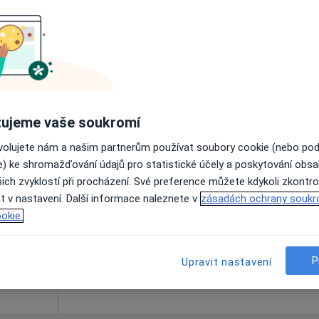
Online rezervace termínu není k dispozic
Rezervovat termín
ujeme vaše soukromí
ovolujete nám a našim partnerům používat soubory cookie (nebo po
olakov
Dnes
Zítra
Po
Út
e) ke shromažďování údajů pro statistické účely a poskytování obs
8 Srpen
9 Srpen
10 Srpen
11 Srpe
ich zvyklostí při procházení. Své preference můžete kdykoli zkontro
t v nastavení. Další informace naleznete v
zásadách ochrany soukr
okie.
Online rezervace termínu není k dispozic
Rezervovat termín
P
Upravit nastavení