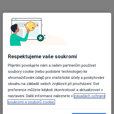
Rosická 2, Brno
•
Mapa
Zubní laboratoř
Tento specialista nenabízí online rezervaci termínu na této adrese.
Rezervovat termín
Respektujeme vaše soukromí
Přijetím povolujete nám a našim partnerům používat
soubory cookie (nebo podobné technologie) ke
shromažďování údajů pro statistické účely a poskytování
obsahu na základě vašich zvyklostí při procházení. Své
Marie Blažková
preference můžete kdykoli zkontrolovat a aktualizovat v
Zubař
nastavení. Další informace naleznete v
zásadách ochrany
Libušina třída 4, Brno
•
Mapa
soukromí a souborů cookie.
Zubní laboratoř