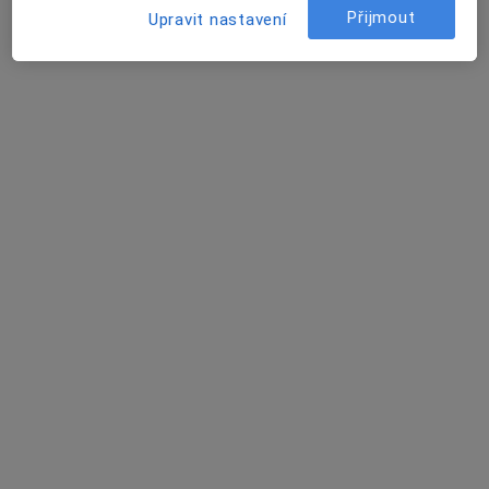
Tento specialista nenabízí online rezervaci termínu na této adrese.
Přijmout
Upravit nastavení
Rezervovat termín
Kateřina Filipová
Zubař
Kamenná 14, Brno
•
Mapa
Zubní laboratoř
Tento specialista nenabízí online rezervaci termínu na této adrese.
Rezervovat termín