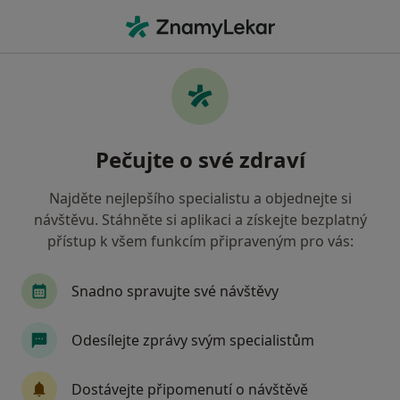
Hla
Zubař • Rajhrad, jihomoravský
Filtry
Mapa
Zubař Rajhrad
Pečujte o své zdraví
Jak řadíme výsledky vyhledávání?
Najděte nejlepšího specialistu a objednejte si
návštěvu. Stáhněte si aplikaci a získejte bezplatný
Jakou pojišťovnu máte?
přístup k všem funkcím připraveným pro vás:
Zdravotní pojišťovna ministerstva vnitra ČR
O
Snadno spravujte své návštěvy
Odesílejte zprávy svým specialistům
Dostávejte připomenutí o návštěvě