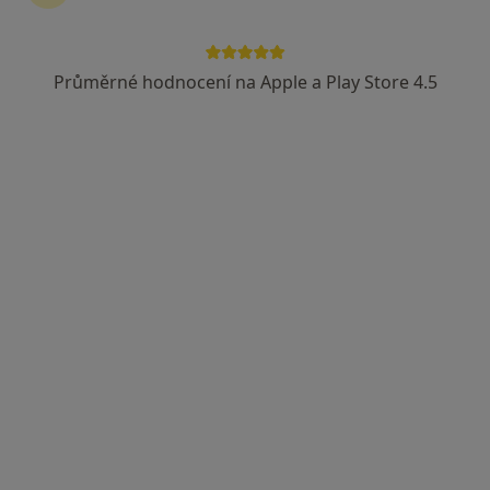
Průměrné hodnocení na Apple a Play Store 4.5
Miroslava Hanková
Zubař
Nádražní 1, Brno
•
Mapa
Zubní technik
Tento specialista nenabízí online rezervaci termínu na této adrese.
Rezervovat termín