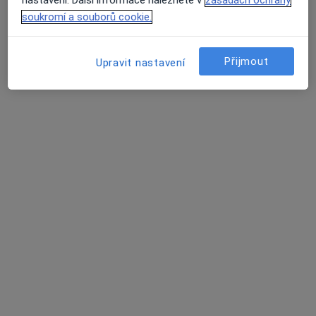
nastavení. Další informace naleznete v
zásadách ochrany
10 názorů
soukromí a souborů cookie.
Nádražní 1, Brno
•
Mapa
Zubní ordinace
Přijmout
Upravit nastavení
Tento specialista nenabízí online rezervaci termínu na této adrese.
Rezervovat termín
MUDr. Hana Režová
Zubař
3 názory