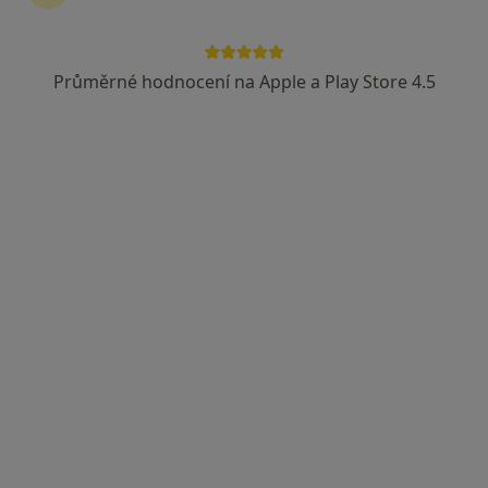
Průměrné hodnocení na Apple a Play Store 4.5
MUDr. Libuše Turečková
Zubař
9 názorů
Masarykova 48, Rajhrad
•
Mapa
Privátní zubní lékař
Tento specialista nenabízí online rezervaci termínu na této adrese.
Rezervovat termín