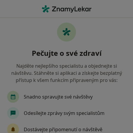
Hla
Zubař • Rajhrad, jihomoravský
Filtry
Mapa
Zubař Rajhrad
Pečujte o své zdraví
Jak řadíme výsledky vyhledávání?
Najděte nejlepšího specialistu a objednejte si
návštěvu. Stáhněte si aplikaci a získejte bezplatný
Jakou pojišťovnu máte?
přístup k všem funkcím připraveným pro vás:
Zdravotní pojišťovna ministerstva vnitra ČR
O
Snadno spravujte své návštěvy
Odesílejte zprávy svým specialistům
Dostávejte připomenutí o návštěvě