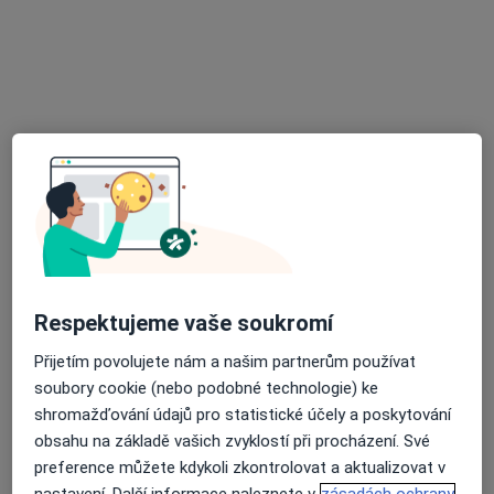
MUDr. Volná Jolanka
Zubař
11 názorů
Špitálka 33, Brno
•
Mapa
Praktický zubní lékař
Tento specialista nenabízí online rezervaci termínu na této adrese.
Rezervovat termín
Respektujeme vaše soukromí
Přijetím povolujete nám a našim partnerům používat
soubory cookie (nebo podobné technologie) ke
shromažďování údajů pro statistické účely a poskytování
obsahu na základě vašich zvyklostí při procházení. Své
MUDr. Lenka Kostelníková
preference můžete kdykoli zkontrolovat a aktualizovat v
Zubař