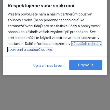
Respektujeme vaše soukromí
Plaňanská 573/1, Praha
•
Mapa
IKdental s.r.o.
Přijetím povolujete nám a našim partnerům používat
soubory cookie (nebo podobné technologie) ke
Bělení zubů
7 000 Kč
shromažďování údajů pro statistické účely a poskytování
Tento specialista nenabízí online rezervaci termínu na této adrese.
obsahu na základě vašich zvyklostí při procházení. Své
preference můžete kdykoli zkontrolovat a aktualizovat v
Rezervovat termín
nastavení. Další informace naleznete v
zásadách ochrany
soukromí a souborů cookie.
Přijmout
Upravit nastavení
MUDr. Viktoria Gusarova
·
Více
Zubař
225 názorů