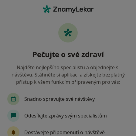
Hla
Zubař • Česká Lípa, liberecký
Filtry
• 1
Mapa
Doporučení zubaři s Zdravotní pojišťovna
Pečujte o své zdraví
ministerstva vnitra ČR Česká Lípa
Jak řadíme výsledky vyhledávání?
Najděte nejlepšího specialistu a objednejte si
návštěvu. Stáhněte si aplikaci a získejte bezplatný
přístup k všem funkcím připraveným pro vás:
Snadno spravujte své návštěvy
Odesílejte zprávy svým specialistům
MUDr. Zdeňka Lysická
Dostávejte připomenutí o návštěvě
Zubař