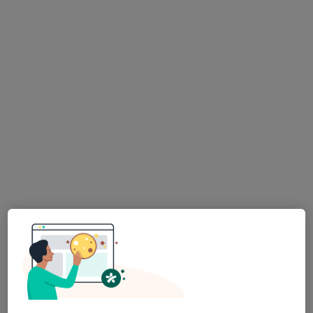
·
Více
Zubař
730 názorů
Na Poříčním právu 376/1, Praha
•
Mapa
HOLISTIC DENTAL AND PHYSIO CENTRE s.r.o.
Tento specialista nenabízí online rezervaci termínu na této adrese.
Rezervovat termín
MDDr. Andrea Jagnešáková
·
Více
Zubař
20 názorů