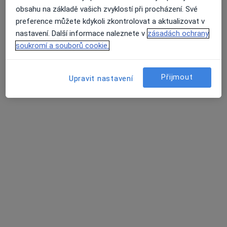
obsahu na základě vašich zvyklostí při procházení. Své
Antonína Sochora 1891, Teplice
•
Mapa
preference můžete kdykoli zkontrolovat a aktualizovat v
Ordinace
nastavení. Další informace naleznete v
zásadách ochrany
Tento specialista nenabízí online rezervaci termínu na této adrese.
soukromí a souborů cookie.
Rezervovat termín
Přijmout
Upravit nastavení
MVDr. Jiřina Vincencová
Veterinář
Stradovská 384, Chlumec
•
Mapa
Ordinace