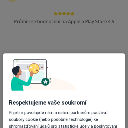
Veterinář
6 názorů
Na Valech 9/1, Ústí nad Labem
•
Mapa
Průměrné hodnocení na Apple a Play Store 4.5
Ordinace
Tento specialista nenabízí online rezervaci termínu na této adrese.
Rezervovat termín
Respektujeme vaše soukromí
MVDr. Dušan Vintera
Přijetím povolujete nám a našim partnerům používat
Veterinář
soubory cookie (nebo podobné technologie) ke
4 názory
shromažďování údajů pro statistické účely a poskytování