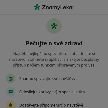
Hla
Veterinář • Teplice, ústecký
Filtry
Mapa
Veterinář Teplice
Pečujte o své zdraví
Jak řadíme výsledky vyhledávání?
Najděte nejlepšího specialistu a objednejte si
návštěvu. Stáhněte si aplikaci a získejte bezplatný
přístup k všem funkcím připraveným pro vás:
Snadno spravujte své návštěvy
Odesílejte zprávy svým specialistům
MVDr. Veterinární Ordinace Tuma & Král
Mv
Dostávejte připomenutí o návštěvě