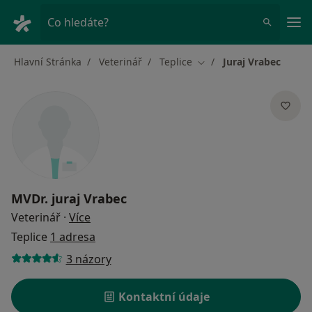
Hla
Co hledáte?
Hlavní Stránka
Veterinář
Teplice
Juraj Vrabec
Změna města
MVDr.
juraj Vrabec
o specializacích
Veterinář
·
Více
Teplice
1 adresa
3 názory
Kontaktní údaje