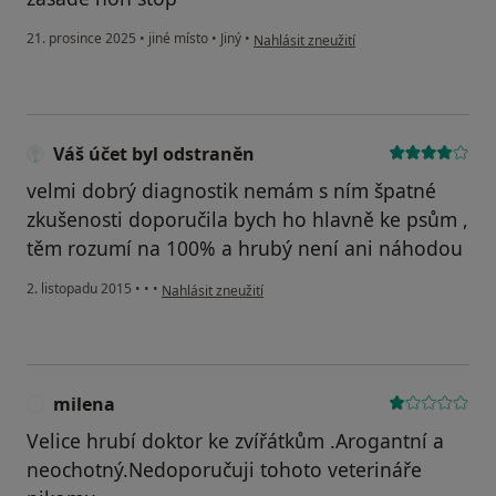
podle názoru uživatele František Láznič
21. prosince 2025
•
jiné místo
•
Jiný
•
Nahlásit zneužití
Váš účet byl odstraněn
velmi dobrý diagnostik nemám s ním špatné
zkušenosti doporučila bych ho hlavně ke psům ,
těm rozumí na 100% a hrubý není ani náhodou
podle názoru uživatele Váš účet byl odstraněn
2. listopadu 2015
•
•
•
Nahlásit zneužití
milena
M
Velice hrubí doktor ke zvířátkům .Arogantní a
neochotný.Nedoporučuji tohoto veterináře