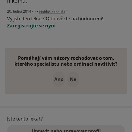
nikomu.
podle názoru uživatele milena
20. ledna 2014
•
•
•
Nahlásit zneužití
Vy jste ten lékař? Odpovězte na hodnocení!
Zaregistrujte se nyní
Pomáhají vám názory rozhodovat o tom,
kterého specialistu nebo ordinaci navštívit?
Ano
Ne
Jste tento lékař?
Upravit nebo spravovat profil