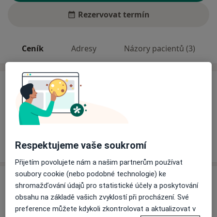
Rezervovat termín
Ceník
Adresy
Názory pacientů (3)
Ceník
Informace o službách a cenách nejsou k dispozici
Tento specialista ještě nepřidával žádné informace o
svých službách.
Respektujeme vaše soukromí
Přijetím povolujete nám a našim partnerům používat
soubory cookie (nebo podobné technologie) ke
Adresa
shromažďování údajů pro statistické účely a poskytování
obsahu na základě vašich zvyklostí při procházení. Své
Veterinární ordinace
preference můžete kdykoli zkontrolovat a aktualizovat v
Školní náměstí 77,
Teplice
41 701