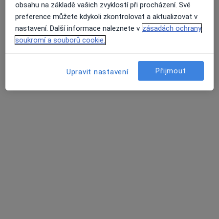
Komenského alej 1196, Žatec
•
Mapa
obsahu na základě vašich zvyklostí při procházení. Své
Ordinace
preference můžete kdykoli zkontrolovat a aktualizovat v
Tento specialista nenabízí online rezervaci termínu na této adrese.
nastavení. Další informace naleznete v
zásadách ochrany
soukromí a souborů cookie.
Rezervovat termín
Přijmout
Upravit nastavení
MVDr. Miroslav Minář
Veterinář
Alšova 723, Podbořany
•
Mapa
Ordinace
Tento specialista nenabízí online rezervaci termínu na této adrese.