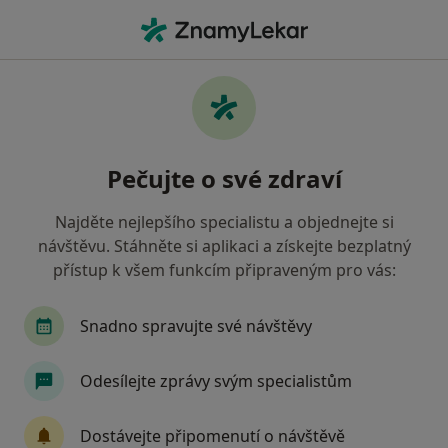
Hla
Veterinář • Podbořany, ústecký
Filtry
Mapa
Veterinář Podbořany
Pečujte o své zdraví
Jak řadíme výsledky vyhledávání?
Najděte nejlepšího specialistu a objednejte si
návštěvu. Stáhněte si aplikaci a získejte bezplatný
přístup k všem funkcím připraveným pro vás:
Snadno spravujte své návštěvy
Odesílejte zprávy svým specialistům
MVDr. Dita Koláčková
Veterinář
Dostávejte připomenutí o návštěvě