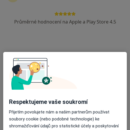
5 názorů
Hořovičky 30, Hořovičky
•
Mapa
Ordinace
Průměrné hodnocení na Apple a Play Store 4.5
Tento specialista nenabízí online rezervaci termínu na této adrese.
Rezervovat termín
Respektujeme vaše soukromí
MVDr. Reiner Bednarsky
Přijetím povolujete nám a našim partnerům používat
Veterinář
soubory cookie (nebo podobné technologie) ke
8 názorů
shromažďování údajů pro statistické účely a poskytování