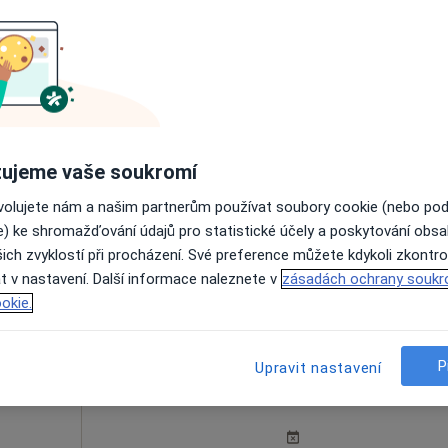
Veterinární ordinace a pohotovost MVD.Lenka Mullerová
el
Dnes
Zítra
Ne
Po
7 Srpen
8 Srpen
9 Srpen
10 Srpe
ujeme vaše soukromí
Online rezervace termínu není k dispozic
ovolujete nám a našim partnerům používat soubory cookie (nebo po
e) ke shromažďování údajů pro statistické účely a poskytování obs
Rezervovat termín
ich zvyklostí při procházení. Své preference můžete kdykoli zkontro
a
t v nastavení. Další informace naleznete v
zásadách ochrany soukr
okie.
P
Upravit nastavení
ová
Dnes
Zítra
Ne
Po
7 Srpen
8 Srpen
9 Srpen
10 Srpe