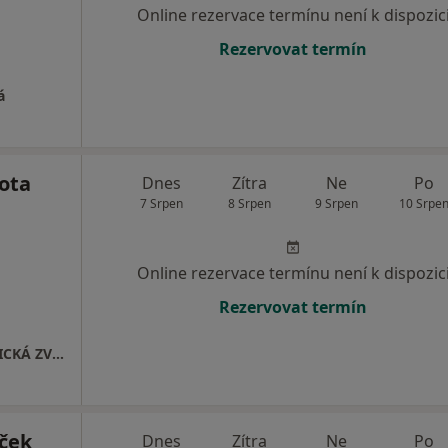
Online rezervace termínu není k dispozic
Rezervovat termín
á
ota
Dnes
Zítra
Ne
Po
7 Srpen
8 Srpen
9 Srpen
10 Srpe
Online rezervace termínu není k dispozic
Rezervovat termín
VETERINÁRNÍ ORDINACE PRO MALÁ A EXOTICKÁ ZVÍŘATA
ček
Dnes
Zítra
Ne
Po