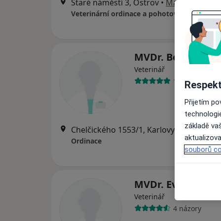
Staré náměstí 3, Ostrov
•
Mapa
MVDr. Bořek Dani
Veterinář
1 názor
Respekt
Přijetím p
technologi
základě vaš
Chelčického 1553/1, Karlovy Vary
•
Map
aktualizova
Ordinace
souborů co
MVDr. Eva Jiránk
Veterinář
4 názory