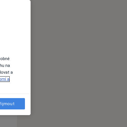
Út
St
Čt
n
11 Srpen
12 Srpen
13 Srpen
i
dobné
ahu na
lovat a
omí a
řijmout
Út
St
Čt
n
11 Srpen
12 Srpen
13 Srpen