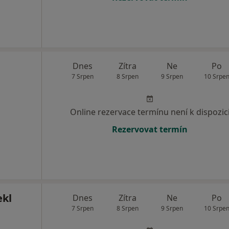
Dnes
Zítra
Ne
Po
7 Srpen
8 Srpen
9 Srpen
10 Srpe
Online rezervace termínu není k dispozic
Rezervovat termín
ekl
Dnes
Zítra
Ne
Po
7 Srpen
8 Srpen
9 Srpen
10 Srpe