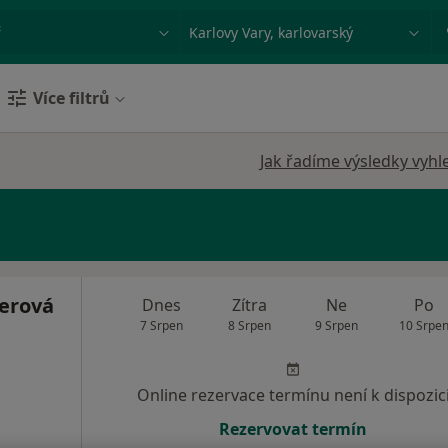
ace, nemoc nebo příjmení
Město nebo region
Více filtrů
Jak řadíme výsledky vyhl
erová
Dnes
Zítra
Ne
Po
7 Srpen
8 Srpen
9 Srpen
10 Srpe
Online rezervace termínu není k dispozic
Rezervovat termín