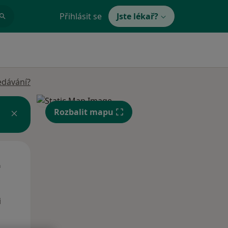
Přihlásit se
Jste lékař?
edávání?
Rozbalit mapu
Út
St
Čt
n
11 Srpen
12 Srpen
13 Srpen
i