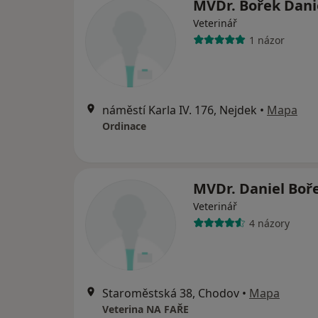
MVDr. Bořek Dani
Veterinář
1 názor
náměstí Karla IV. 176, Nejdek
•
Mapa
Ordinace
MVDr. Daniel Boř
Veterinář
4 názory
Staroměstská 38, Chodov
•
Mapa
Veterina NA FAŘE