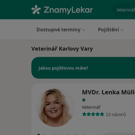
specializ
Dostupné termíny
Pojištění
Veterinář Karlovy Vary
Jakou pojišťovnu máte?
MVDr. Lenka Müll
Veterinář
23 názorů