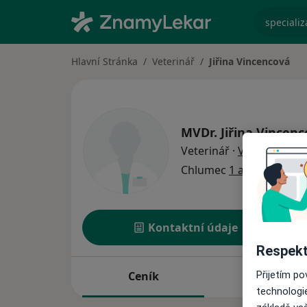
specializ
Hlavní Stránka
Veterinář
Jiřina Vincencová
MVDr.
Jiřina Vincen
o special
Veterinář
·
Více
Chlumec
1 adresa
Kontaktní údaje
Respekt
Ceník
Adresy
Přijetím p
technologi