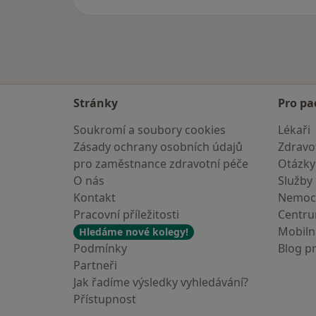
Stránky
Pro pa
Soukromí a soubory cookies
Lékaři
Zásady ochrany osobních údajů
Zdravot
pro zaměstnance zdravotní péče
Otázky
O nás
Služby
Kontakt
Nemoc
Pracovní příležitosti
Centr
Mobilní
Hledáme nové kolegy!
Podmínky
Blog p
Partneři
Jak řadíme výsledky vyhledávání?
Přístupnost