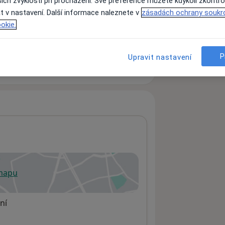
ich zvyklostí při procházení. Své preference můžete kdykoli zkontro
t v nastavení. Další informace naleznete v
zásadách ochrany soukr
okie.
ách nejsou k dispozici
ádné informace o svých službách.
P
Upravit nastavení
 mapu
 otevře v nové záložce
ní