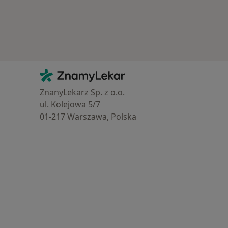
Kontakt
ZnamyLekar - Hlavní stránka
ZnanyLekarz Sp. z o.o.
ul. Kolejowa 5/7
01-217 Warszawa, Polska