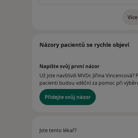
Více
o 
Názory pacientů se rychle objeví
Napište svůj první názor
Už jste navštívili MVDr. Jiřina Vincencová? 
pacienti budou vděční za pomoc při výběru 
Přidejte svůj názor
Jste tento lékař?