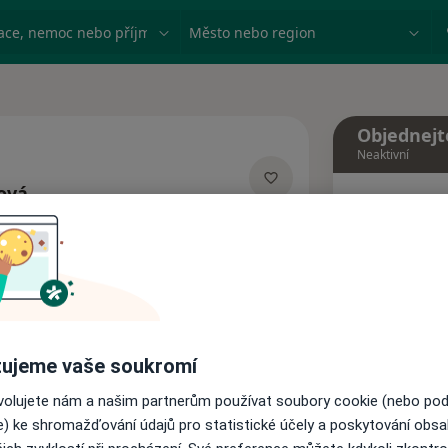
ace, nemoc nebo příjmení
Město nebo region
Objednejt
Neaktivní
cová
Dnes
izacích
8 Srpen
Tento 
Rezervovat termín
ujeme vaše soukromí
Názory pacientů
ovolujete nám a našim partnerům používat soubory cookie (nebo po
e) ke shromažďování údajů pro statistické účely a poskytování obs