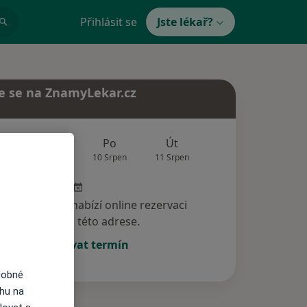
Přihlásit se
Jste lékař?
e se na ZnamyLekar.cz
Zítra
Po
Út
St
Čt
9 Srpen
10 Srpen
11 Srpen
12 Srpen
13 Srp
specialista nenabízí online rezervaci
termínu na této adrese.
Rezervovat termín
dobné
ahu na