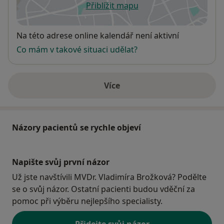
Přiblížit mapu
se otevře v nové záložce
Dostupnost
Na této adrese online kalendář není aktivní
Co mám v takové situaci udělat?
Více
o adrese
Názory pacientů se rychle objeví
Napište svůj první názor
Už jste navštívili MVDr. Vladimíra Brožková? Podělte
se o svůj názor. Ostatní pacienti budou vděční za
pomoc při výběru nejlepšího specialisty.