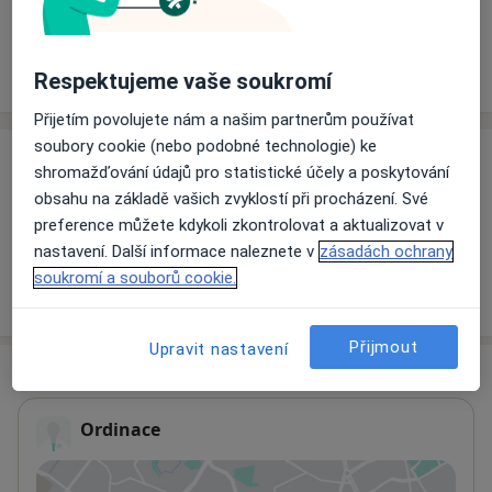
Rezervovat termín
Ceník
Adresy
Názory pacientů
Respektujeme vaše soukromí
Přijetím povolujete nám a našim partnerům používat
soubory cookie (nebo podobné technologie) ke
Ceník
shromažďování údajů pro statistické účely a poskytování
obsahu na základě vašich zvyklostí při procházení. Své
Informace o službách a cenách nejsou k dispozici
preference můžete kdykoli zkontrolovat a aktualizovat v
Tento specialista ještě nepřidával žádné informace o
nastavení. Další informace naleznete v
zásadách ochrany
svých službách.
soukromí a souborů cookie.
Přijmout
Upravit nastavení
Adresa
Ordinace