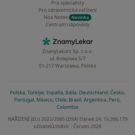
Pro specialisty
Pro zdravotnická zařízení
Noa Notes
Novinka
Centrum nápovědy
Kontakt
ZnamyLekar - Hlavní stránka
ZnanyLekarz Sp. z o.o.
ul. Kolejowa 5/7
01-217 Warszawa, Polska
se otevře v nové záložce
se otevře v nové záložce
se otevře v nové záložce
se otevře v nové záložce
se otevře v 
se o
Polska
,
Türkiye
,
España
,
Italia
,
Deutschland
,
Česko
,
se otevře v nové záložce
se otevře v nové záložce
se otevře v nové záložce
se otevře v nové záložc
se otevře v 
se ote
Portugal
,
México
,
Chile
,
Brasil
,
Argentina
,
Perú
,
se otevře v nové záložce
Colombia
NAŘÍZENÍ (EU) 2022/2065 (DSA) článek 24: 15.395.179
uživatelů/měsíc - Červen 2026