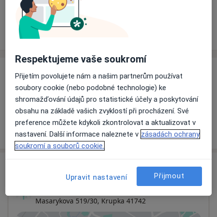
Rezervovat termín
Ceník
Adresy
Názory pacientů
Respektujeme vaše soukromí
Ceník
Přijetím povolujete nám a našim partnerům používat
soubory cookie (nebo podobné technologie) ke
Informace o službách a cenách nejsou k dispozici
shromažďování údajů pro statistické účely a poskytování
Tento specialista ještě nepřidával žádné informace o
obsahu na základě vašich zvyklostí při procházení. Své
svých službách.
preference můžete kdykoli zkontrolovat a aktualizovat v
nastavení. Další informace naleznete v
zásadách ochrany
soukromí a souborů cookie.
Adresa
Přijmout
Upravit nastavení
Ordinace
Masarykova 519/30,
Krupka
41742