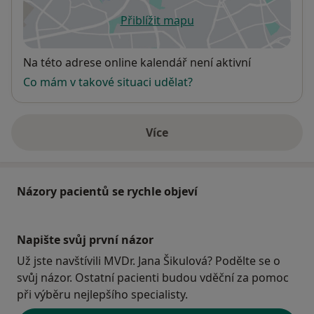
Přiblížit mapu
se otevře v nové záložce
Dostupnost
Na této adrese online kalendář není aktivní
Co mám v takové situaci udělat?
Více
o adrese
Názory pacientů se rychle objeví
Napište svůj první názor
Už jste navštívili MVDr. Jana Šikulová? Podělte se o
svůj názor. Ostatní pacienti budou vděční za pomoc
při výběru nejlepšího specialisty.