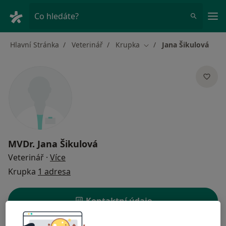
Hla
Co hledáte?
Hlavní Stránka
Veterinář
Krupka
Jana Šikulová
Změna města
MVDr.
Jana Šikulová
o specializacích
Veterinář
·
Více
Krupka
1 adresa
Kontaktní údaje