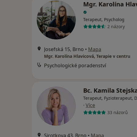
Mgr. Karolína Hla
Terapeut, Psycholog
2 názory
Josefská 15, Brno
•
Mapa
Mgr. Karolína Hlavicová, Terapie v centru
Psychologické poradenství
Bc. Kamila Stejsk
Terapeut, Fyzioterapeut, 
·
Více
33 názorů
Sirotkova 43, Brno
•
Mapa