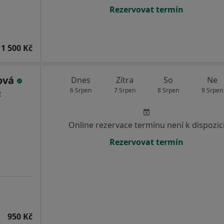
Rezervovat termín
1 500 Kč
rová
Dnes
Zítra
So
Ne
6 Srpen
7 Srpen
8 Srpen
9 Srpen
e
Online rezervace termínu není k dispozic
Rezervovat termín
950 Kč