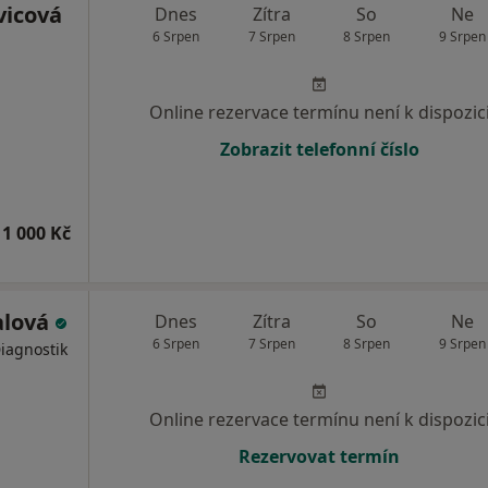
vicová
Dnes
Zítra
So
Ne
6 Srpen
7 Srpen
8 Srpen
9 Srpen
Online rezervace termínu není k dispozic
Zobrazit telefonní číslo
1 000 Kč
alová
Dnes
Zítra
So
Ne
6 Srpen
7 Srpen
8 Srpen
9 Srpen
Diagnostik
Online rezervace termínu není k dispozic
Rezervovat termín