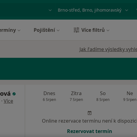
ace, nemoc nebo příjmení
Město nebo region
ermíny
Pojištění
Více filtrů
Jak řadíme výsledky vyhl
rová
Dnes
Zítra
So
Ne
6 Srpen
7 Srpen
8 Srpen
9 Srpen
·
Více
Online rezervace termínu není k dispozic
Rezervovat termín