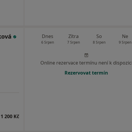
ková
Dnes
Zítra
So
Ne
6 Srpen
7 Srpen
8 Srpen
9 Srpen
Online rezervace termínu není k dispozic
Rezervovat termín
1 200 Kč