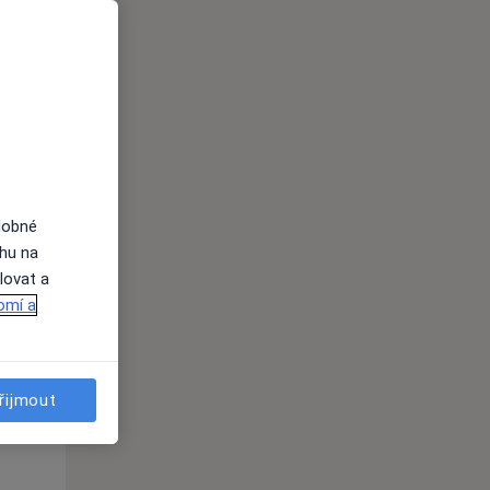
dobné
Po
Út
St
ahu na
10 Srpen
11 Srpen
12 Srpen
lovat a
omí a
i
řijmout