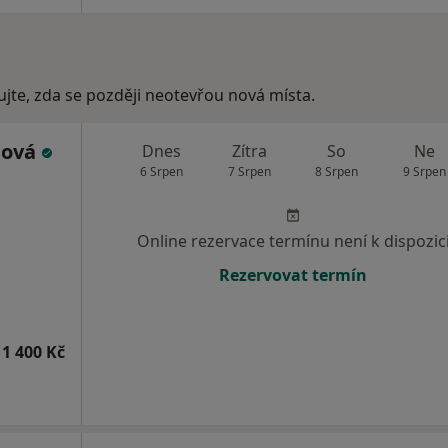
ujte, zda se později neotevřou nová místa.
dová
Dnes
Zítra
So
Ne
6 Srpen
7 Srpen
8 Srpen
9 Srpen
Online rezervace termínu není k dispozic
Rezervovat termín
1 400 Kč