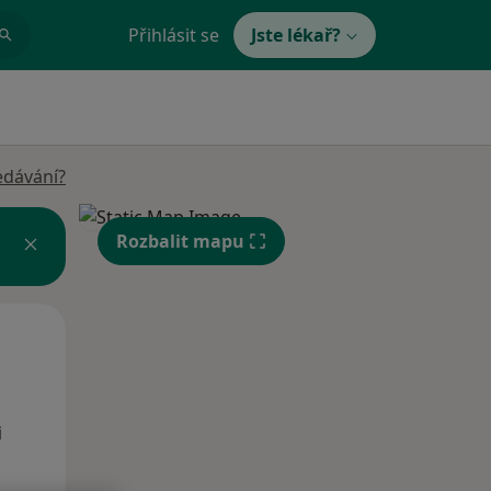
Přihlásit se
Jste lékař?
edávání?
Rozbalit mapu
Po
Út
St
10 Srpen
11 Srpen
12 Srpen
i