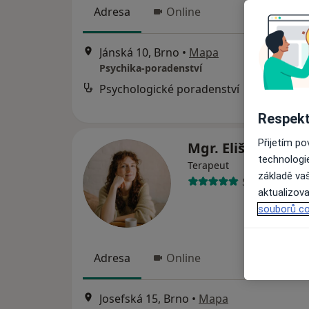
Adresa
Online
Jánská 10, Brno
•
Mapa
Psychika-poradenství
Psychologické poradenství
Respekt
Přijetím p
Mgr. Eliška Hošk
technologi
Terapeut
základě vaš
5 názorů
aktualizova
souborů co
Adresa
Online
Josefská 15, Brno
•
Mapa