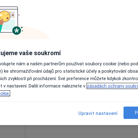
1 500 Kč
ujeme vaše soukromí
ovolujete nám a našim partnerům používat soubory cookie (nebo po
ová
Dnes
Zítra
So
Ne
e) ke shromažďování údajů pro statistické účely a poskytování obs
6 Srpen
7 Srpen
8 Srpen
9 Srpen
ich zvyklostí při procházení. Své preference můžete kdykoli zkontro
t v nastavení. Další informace naleznete v
zásadách ochrany soukr
Online rezervace termínu není k dispozic
okie.
Rezervovat termín
P
Upravit nastavení