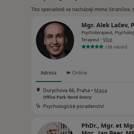
Tito specialisté se nacházejí mimo Strančice,
Mgr. Alek Lačev, 
Psychoterapeut, Psycholog
·
Více
Terapeut
138 názorů
Adresa
Online
Durychova 66, Praha
•
Mapa
Office Park Nové Dvory
Psychologické poradenství
PhDr., Mgr. et Mgr
Mgr.. Jan Beer, 