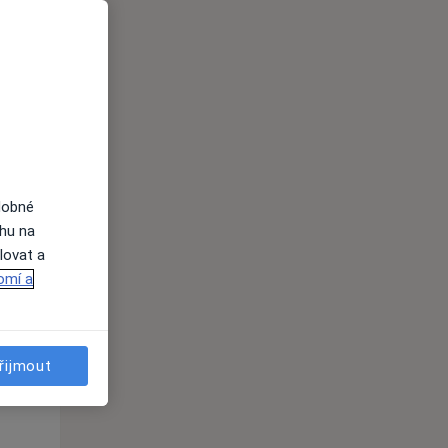
dobné
Út
St
Čt
ahu na
n
11 Srpen
12 Srpen
13 Srpen
lovat a
omí a
i
řijmout