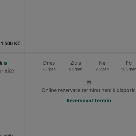
1 500 Kč
ká
Dnes
Zítra
Ne
Po
7 Srpen
8 Srpen
9 Srpen
10 Srpe
·
Více
g
Online rezervace termínu není k dispozic
Rezervovat termín