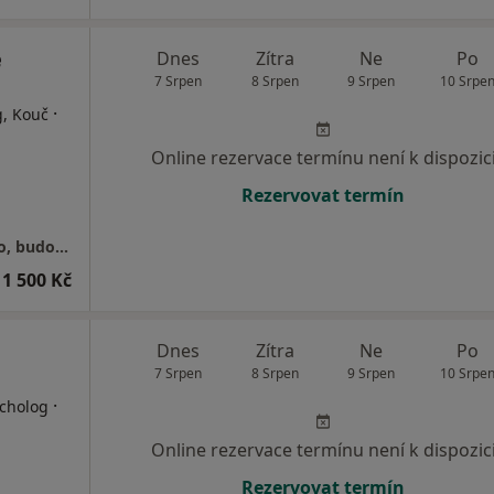
e
Dnes
Zítra
Ne
Po
7 Srpen
8 Srpen
9 Srpen
10 Srpe
·
g, Kouč
Online rezervace termínu není k dispozic
Rezervovat termín
Senovážné náměstí 23, Praha 1 - Nové Město, budova B (5. patro)
1 500 Kč
Dnes
Zítra
Ne
Po
7 Srpen
8 Srpen
9 Srpen
10 Srpe
·
ycholog
Online rezervace termínu není k dispozic
Rezervovat termín