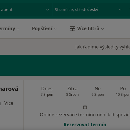
ace, nemoc nebo příjmení
Město nebo region
ermíny
Pojištění
Více filtrů
Jak řadíme výsledky vyhl
lnarová
Dnes
Zítra
Ne
Po
7 Srpen
8 Srpen
9 Srpen
10 Srpe
·
Více
g
Online rezervace termínu není k dispozic
Rezervovat termín