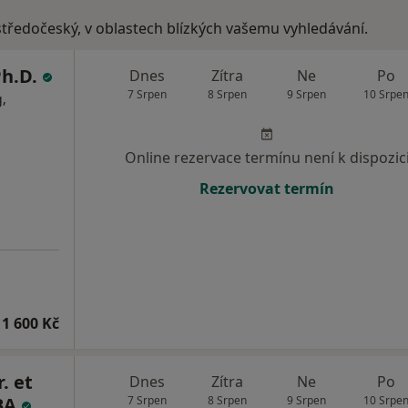
 středočeský, v oblastech blízkých vašemu vyhledávání.
Ph.D.
Dnes
Zítra
Ne
Po
7 Srpen
8 Srpen
9 Srpen
10 Srpe
,
Online rezervace termínu není k dispozic
Rezervovat termín
1 600 Kč
. et
Dnes
Zítra
Ne
Po
MBA
7 Srpen
8 Srpen
9 Srpen
10 Srpe