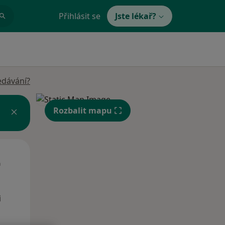
Přihlásit se
Jste lékař?
edávání?
Rozbalit mapu
Út
St
Čt
n
11 Srpen
12 Srpen
13 Srpen
i