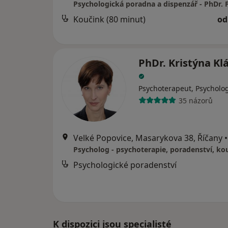
Koučink (80 minut)
od
PhDr. Kristýna Kl
Psychoterapeut, Psycholo
35 názorů
Velké Popovice, Masarykova 38, Říčany
•
Psycholog - psychoterapie, poradenství, ko
Psychologické poradenství
K dispozici jsou specialisté