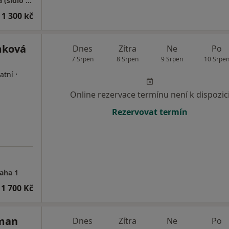
"Psychologie u orloje s.r.o." - pobočky Praha (sídlo společnosti)
 1 300 kč
mková
Dnes
Zítra
Ne
Po
7 Srpen
8 Srpen
9 Srpen
10 Srpe
·
atní
Online rezervace termínu není k dispozic
Rezervovat termín
raha 1
1 700 Kč
man
Dnes
Zítra
Ne
Po