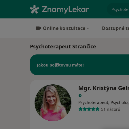
specializ
Online konzultace
Dostupné t
Psychoterapeut Strančice
Jakou pojišťovnu máte?
Mgr. Kristýna Ge
Psychoterapeut, Psycholo
51 názorů