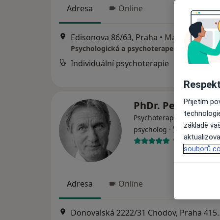
Adresa
Online
Edisonova 86/63, Praha
•
Mapa
Psychologická a psychoterapeutická praxe
Individuální psychoterapie
Respekt
Přijetím p
PhDr. Petr Berou
technologi
Psychoterapeut, Psycholog
základě vaš
·
Více
psycholog
aktualizova
145 názorů
souborů co
Adresa
Online
Donovalská 2222/31 Chodov, Praha 415 areál Domova pro seniory; parkoviště zdarma, MHD 