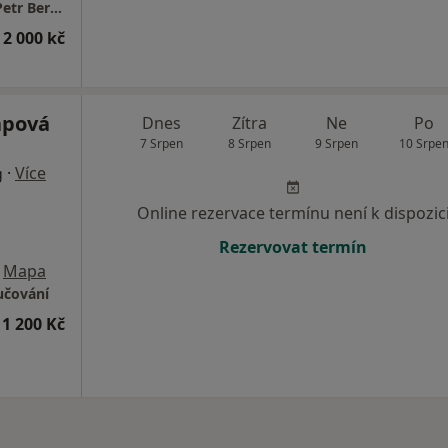
Psychologická poradna a dispenzář - PhDr. Petr Beroušek; datová schránka: 7ddc3xu
 2 000 kč
ápová
Dnes
Zítra
Ne
Po
7 Srpen
8 Srpen
9 Srpen
10 Srpe
·
Více
g
Online rezervace termínu není k dispozic
Rezervovat termín
Mapa
učování
1 200 Kč