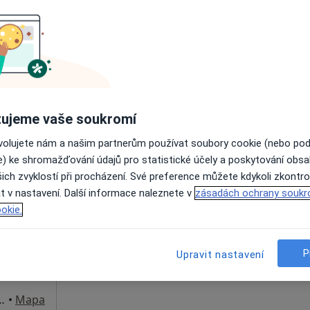
1 200 Kč
ujeme vaše soukromí
ovolujete nám a našim partnerům používat soubory cookie (nebo po
šek
Dnes
Zítra
Ne
Po
e) ke shromažďování údajů pro statistické účely a poskytování obs
7 Srpen
8 Srpen
9 Srpen
10 Srpe
, Dětský
ich zvyklostí při procházení. Své preference můžete kdykoli zkontro
t v nastavení. Další informace naleznete v
zásadách ochrany soukr
Online rezervace termínu není k dispozic
okie.
Rezervovat termín
P
Upravit nastavení
- Metro C - Háje (Opatov, Chodov) BUS 170,177,181,197 - st. Donovalská - odtud pěšky asi 3 min., Praha
•
Mapa