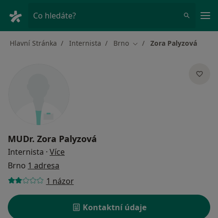
Hla
Co hledáte?
Hlavní Stránka
Internista
Brno
Zora Palyzová
Změna města
MUDr.
Zora Palyzová
o specializacích
Internista
·
Více
Brno
1 adresa
1 názor
Kontaktní údaje