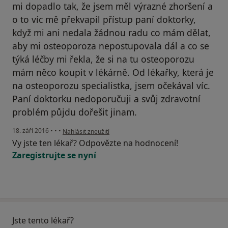
mi dopadlo tak, že jsem měl výrazné zhoršení a
o to víc mě překvapil přístup paní doktorky,
když mi ani nedala žádnou radu co mám dělat,
aby mi osteoporoza nepostupovala dál a co se
týká léčby mi řekla, že si na tu osteoporozu
mám něco koupit v lékárně. Od lékařky, která je
na osteoporozu specialistka, jsem očekával víc.
Paní doktorku nedoporučuji a svůj zdravotní
problém půjdu dořešit jinam.
podle názoru uživatele Váš účet byl odstraněn
18. září 2016
•
•
•
Nahlásit zneužití
Vy jste ten lékař? Odpovězte na hodnocení!
Zaregistrujte se nyní
Jste tento lékař?