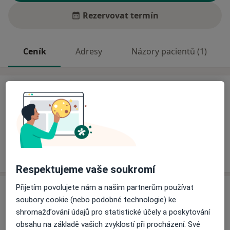
Rezervovat termín
Ceník
Adresy
Názory pacientů (1)
Ceník
Informace o službách a cenách nejsou k dispozici
Tento specialista ještě nepřidával žádné informace o
svých službách.
Respektujeme vaše soukromí
Přijetím povolujete nám a našim partnerům používat
Adresa
soubory cookie (nebo podobné technologie) ke
shromažďování údajů pro statistické účely a poskytování
Ordinace
obsahu na základě vašich zvyklostí při procházení. Své
Hybešova 18,
Brno