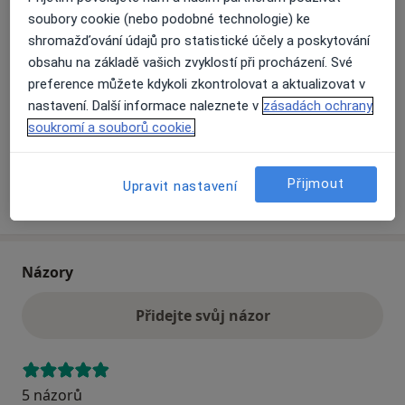
soubory cookie (nebo podobné technologie) ke
shromažďování údajů pro statistické účely a poskytování
Přiblížit mapu
se otevře v nové záložce
obsahu na základě vašich zvyklostí při procházení. Své
preference můžete kdykoli zkontrolovat a aktualizovat v
Dostupnost
Na této adrese online kalendář není aktivní
nastavení. Další informace naleznete v
zásadách ochrany
soukromí a souborů cookie.
Co mám v takové situaci udělat?
Přijmout
Upravit nastavení
Více
o adrese
Názory
Přidejte svůj názor
5 názorů