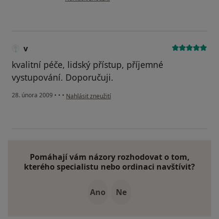
v
kvalitní péče, lidský přístup, příjemné
vystupování. Doporučuji.
podle názoru uživatele v
28. února 2009
•
•
•
Nahlásit zneužití
Pomáhají vám názory rozhodovat o tom,
kterého specialistu nebo ordinaci navštívit?
Ano
Ne