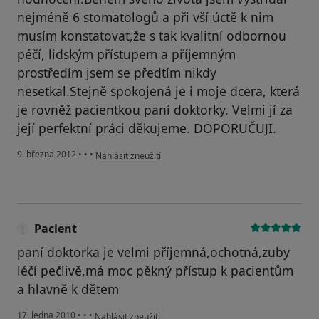
nejméně 6 stomatologů a při vší úctě k nim
musím konstatovat,že s tak kvalitní odbornou
péčí, lidským přístupem a příjemným
prostředím jsem se předtím nikdy
nesetkal.Stejně spokojená je i moje dcera, která
je rovněž pacientkou paní doktorky. Velmi jí za
její perfektní práci děkujeme. DOPORUČUJI.
podle názoru uživatele B.Špinar
9. března 2012
•
•
•
Nahlásit zneužití
Pacient
paní doktorka je velmi příjemná,ochotná,zuby
léčí pečlivě,má moc pěkný přístup k pacientům
a hlavně k dětem
podle názoru uživatele Pacient
17. ledna 2010
•
•
•
Nahlásit zneužití