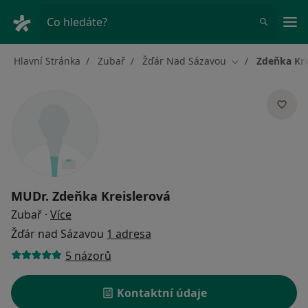
Hla
Co hledáte?
Hlavní Stránka
Zubař
Žďár Nad Sázavou
Zdeňka Kre
Změna města
MUDr.
Zdeňka Kreislerová
o specializacích
Zubař
·
Více
Žďár nad Sázavou
1 adresa
5 názorů
Kontaktní údaje