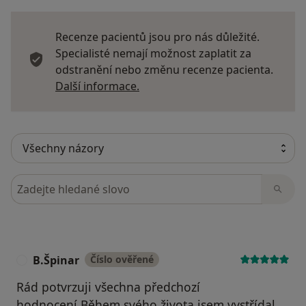
Recenze pacientů jsou pro nás důležité.
Specialisté nemají možnost zaplatit za
odstranění nebo změnu recenze pacienta.
Další informace o názorech
Další informace.
Hledejte v názorech
B.Špinar
Číslo ověřené
B
Rád potvrzuji všechna předchozí
hodnocení.Během svého života jsem vystřídal