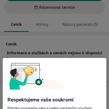
Rezervovat termín
Ceník
Adresy
Názory pacientů (5)
Ceník
Informace o službách a cenách nejsou k dispozici
Tento specialista ještě nepřidával žádné informace o
svých službách.
Adresa
Respektujeme vaše soukromí
Ordinace zubního lékaře
Bezručova 23,
Žďár nad Sázavou
59102
Přijetím povolujete nám a našim partnerům používat