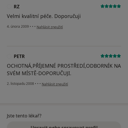
RZ
R
Velmi kvalitní péče. Doporučuji
podle názoru uživatele RZ
4. února 2009
•
•
•
Nahlásit zneužití
PETR
P
OCHOTNÁ,PŘÍJEMNÉ PROSTŘEDÍ,ODBORNÍK NA
SVÉM MÍSTĚ-DOPORUČUJI.
podle názoru uživatele PETR
2. listopadu 2008
•
•
•
Nahlásit zneužití
Jste tento lékař?
Upravit nebo spravovat profil