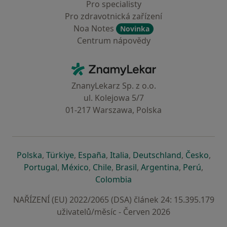
Pro specialisty
Pro zdravotnická zařízení
Noa Notes
Novinka
Centrum nápovědy
Kontakt
ZnamyLekar - Hlavní stránka
ZnanyLekarz Sp. z o.o.
ul. Kolejowa 5/7
01-217 Warszawa, Polska
se otevře v nové záložce
se otevře v nové záložce
se otevře v nové záložce
se otevře v nové záložce
se otevře v 
se o
Polska
,
Türkiye
,
España
,
Italia
,
Deutschland
,
Česko
,
se otevře v nové záložce
se otevře v nové záložce
se otevře v nové záložce
se otevře v nové záložc
se otevře v 
se ote
Portugal
,
México
,
Chile
,
Brasil
,
Argentina
,
Perú
,
se otevře v nové záložce
Colombia
NAŘÍZENÍ (EU) 2022/2065 (DSA) článek 24: 15.395.179
uživatelů/měsíc - Červen 2026