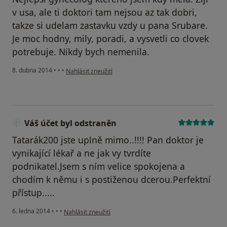
v usa, ale ti doktori tam nejsou az tak dobri,
takze si udelam zastavku vzdy u pana Srubare.
Je moc hodny, mily, poradi, a vysvetli co clovek
potrebuje. Nikdy bych nemenila.
podle názoru uživatele Váš účet byl odstraněn
8. dubna 2014
•
•
•
Nahlásit zneužití
Váš účet byl odstraněn
Tatarák200 jste uplně mimo..!!!! Pan doktor je
vynikající lékař a ne jak vy tvrdíte
podnikatel.Jsem s ním velice spokojena a
chodím k němu i s postiženou dcerou.Perfektní
přístup.....
podle názoru uživatele Váš účet byl odstraněn
6. ledna 2014
•
•
•
Nahlásit zneužití