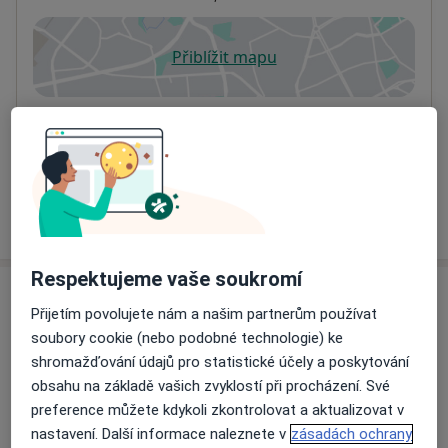
Přiblížit mapu
se otevře v nové záložce
Dostupnost
Na této adrese online kalendář není aktivní
Co mám v takové situaci udělat?
Více
o adrese
Respektujeme vaše soukromí
Názory
Přijetím povolujete nám a našim partnerům používat
soubory cookie (nebo podobné technologie) ke
Přidejte svůj názor
shromažďování údajů pro statistické účely a poskytování
obsahu na základě vašich zvyklostí při procházení. Své
preference můžete kdykoli zkontrolovat a aktualizovat v
nastavení. Další informace naleznete v
zásadách ochrany
36 názorů