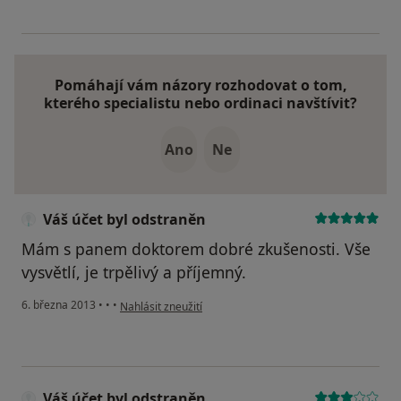
Pomáhají vám názory rozhodovat o tom,
kterého specialistu nebo ordinaci navštívit?
Ano
Ne
Váš účet byl odstraněn
Mám s panem doktorem dobré zkušenosti. Vše
vysvětlí, je trpělivý a příjemný.
podle názoru uživatele Váš účet byl odstraněn
6. března 2013
•
•
•
Nahlásit zneužití
Váš účet byl odstraněn