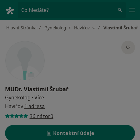
Hla
Co hledáte?
Hlavní Stránka
Gynekolog
Havířov
Vlastimil Šrubař
Změna města
MUDr.
Vlastimil Šrubař
o specializacích
Gynekolog
·
Více
Havířov
1 adresa
36 názorů
Kontaktní údaje