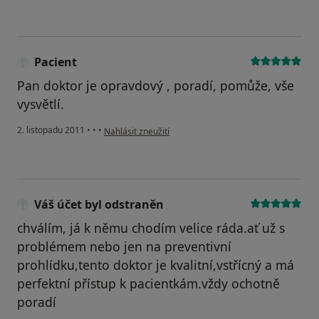
Pacient
Pan doktor je opravdový , poradí, pomůže, vše
vysvětlí.
podle názoru uživatele Pacient
2. listopadu 2011
•
•
•
Nahlásit zneužití
Váš účet byl odstraněn
chválím, já k němu chodím velice ráda.ať už s
problémem nebo jen na preventivní
prohlídku,tento doktor je kvalitní,vstřícný a má
perfektní přístup k pacientkám.vždy ochotně
poradí