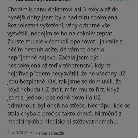
Chodím k panu doktorovi asi 3 roky a až do
nynější doby jsem byla nadmíru spokojená.
Bezbolestná vyšetření, vždy ochotně vše
vysvětlil, nebojím se ho na cokoliv zeptat.
Zkuste mu ale v čemkoli oponovat - jakmile s
něčím nesouhlasíte, dá vám to docela
nepříjemně najevo. Začala jsem být
nespokojená až teď v těhotenství, kdy mi
nejdříve předem nevysvětlil, že ne všechny UZ
jsou bezplatné. OK, tak jsme se domluvili, že
když nebudu UZ chtít, mám mu to říct. Když
jsem si jednou posledně dovolila UZ
odmítnout, byl oheň na střeše. Nechápu, kde se
stala chyba a proč se takto chová. Nicméně z
medicínského hlediska si stěžovat nemohu.
podle názoru uživatele Váš účet byl odstraněn
2. září 2012
•
•
•
Nahlásit zneužití