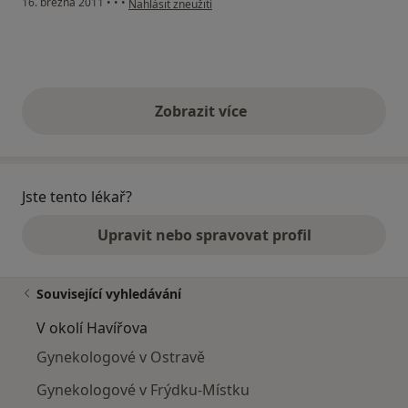
16. března 2011
•
•
•
Nahlásit zneužití
Zobrazit více
výše uvedené názory
Jste tento lékař?
Upravit nebo spravovat profil
Související vyhledávání
V okolí Havířova
Gynekologové v Ostravě
Gynekologové v Frýdku-Místku