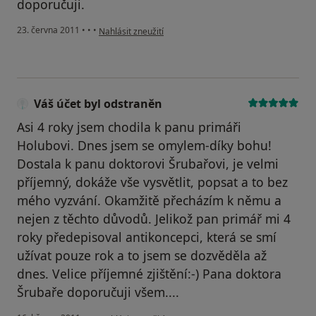
doporučuji.
podle názoru uživatele Pacient
23. června 2011
•
•
•
Nahlásit zneužití
Váš účet byl odstraněn
Asi 4 roky jsem chodila k panu primáři
Holubovi. Dnes jsem se omylem-díky bohu!
Dostala k panu doktorovi Šrubařovi, je velmi
příjemný, dokáže vše vysvětlit, popsat a to bez
mého vyzvání. Okamžitě přecházím k němu a
nejen z těchto důvodů. Jelikož pan primář mi 4
roky předepisoval antikoncepci, která se smí
užívat pouze rok a to jsem se dozvěděla až
dnes. Velice příjemné zjištění:-) Pana doktora
Šrubaře doporučuji všem....
podle názoru uživatele Váš účet byl odstraněn