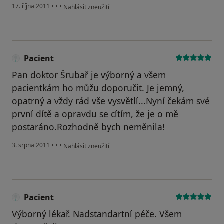
podle názoru uživatele Váš účet byl odstraněn
17. října 2011
•
•
•
Nahlásit zneužití
Pacient
Pan doktor Šrubař je výborný a všem
pacientkám ho můžu doporučit. Je jemný,
opatrný a vždy rád vše vysvětlí...Nyní čekám své
první dítě a opravdu se cítím, že je o mě
postaráno.Rozhodně bych neměnila!
podle názoru uživatele Pacient
3. srpna 2011
•
•
•
Nahlásit zneužití
Pacient
Výborný lékař. Nadstandartní péče. Všem