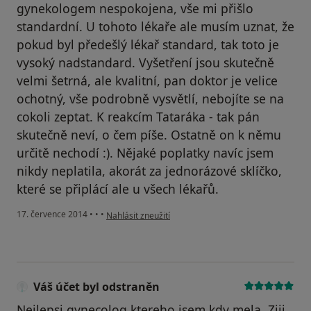
gynekologem nespokojena, vše mi přišlo
standardní. U tohoto lékaře ale musím uznat, že
pokud byl předešlý lékař standard, tak toto je
vysoký nadstandard. Vyšetření jsou skutečně
velmi šetrná, ale kvalitní, pan doktor je velice
ochotný, vše podrobně vysvětlí, nebojíte se na
cokoli zeptat. K reakcím Tataráka - tak pán
skutečně neví, o čem píše. Ostatně on k němu
určitě nechodí :). Nějaké poplatky navíc jsem
nikdy neplatila, akorát za jednorázové sklíčko,
které se připlácí ale u všech lékařů.
podle názoru uživatele Váš účet byl odstraněn
17. července 2014
•
•
•
Nahlásit zneužití
Váš účet byl odstraněn
Nejlepsi gynecolog ktereho jsem kdy mela. Ziji