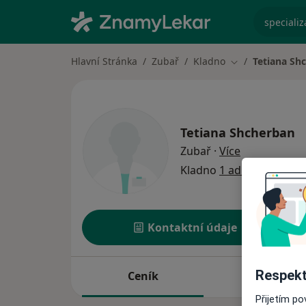
specializ
Hlavní Stránka
Zubař
Kladno
Tetiana Sh
Změna města
Tetiana Shcherban
o specializac
Zubař
·
Více
Kladno
1 adresa
Kontaktní údaje
Respekt
Ceník
Adresy
Přijetím p