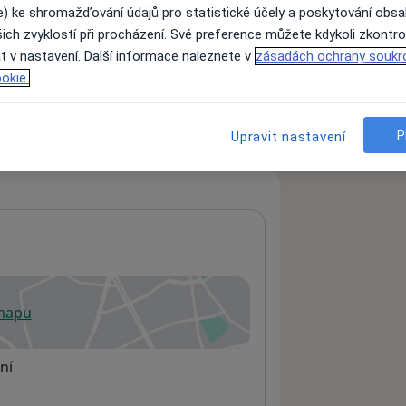
e) ke shromažďování údajů pro statistické účely a poskytování obs
ich zvyklostí při procházení. Své preference můžete kdykoli zkontro
t v nastavení. Další informace naleznete v
zásadách ochrany soukr
ách nejsou k dispozici
okie.
ádné informace o svých službách.
P
Upravit nastavení
 mapu
 otevře v nové záložce
ní