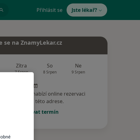
Přihlásit se
Jste lékař?
e se na ZnamyLekar.cz
Zítra
So
Ne
Po
Út
7 Srpen
8 Srpen
9 Srpen
10 Srpen
11 Srp
specialista nenabízí online rezervaci
termínu na této adrese.
Rezervovat termín
dobné