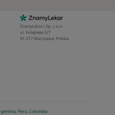
Kontakt
ZnamyLekar - Hlavní stránka
ZnanyLekarz Sp. z o.o.
ul. Kolejowa 5/7
01-217 Warszawa, Polska
e
é záložce
 v nové záložce
otevře v nové záložce
se otevře v nové záložce
se otevře v nové záložce
se otevře v nové záložce
rgentina
,
Perú
,
Colombia