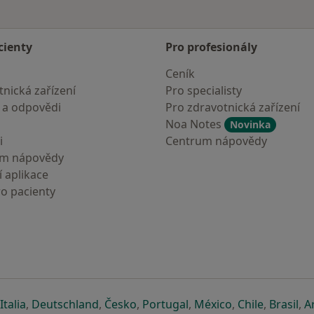
cienty
Pro profesionály
Ceník
nická zařízení
Pro specialisty
 a odpovědi
Pro zdravotnická zařízení
Noa Notes
Novinka
i
Centrum nápovědy
um nápovědy
 aplikace
ro pacienty
záložce
 v nové záložce
e otevře v nové záložce
se otevře v nové záložce
se otevře v nové záložce
se otevře v nové záložce
se otevře v nové záložc
se otevře v nov
se otevře
se 
Italia
,
Deutschland
,
Česko
,
Portugal
,
México
,
Chile
,
Brasil
,
A