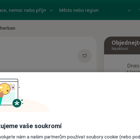
ace, nemoc nebo příjmení
Město nebo region
cherban
Objednejt
Neaktivní
Dnes
ích
6 Srpen
Tento 
Rezervovat termín
ujeme vaše soukromí
Názory pacientů
ovolujete nám a našim partnerům používat soubory cookie (nebo po