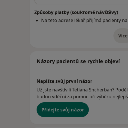
Způsoby platby (soukromé návštěvy)
Na teto adrese lékař přijímá pacienty na
Více
o 
Názory pacientů se rychle objeví
Napište svůj první názor
Už jste navštívili Tetiana Shcherban? Poděl
budou vděční za pomoc při výběru nejlepší
Přidejte svůj názor