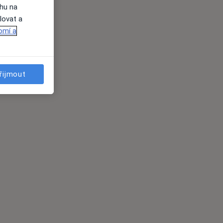
ahu na
lovat a
omí a
řijmout