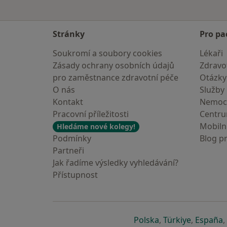
Stránky
Pro pa
Soukromí a soubory cookies
Lékaři
Zásady ochrany osobních údajů
Zdravot
pro zaměstnance zdravotní péče
Otázky
O nás
Služby
Kontakt
Nemoc
Pracovní příležitosti
Centr
Mobilní
Hledáme nové kolegy!
Podmínky
Blog p
Partneři
Jak řadíme výsledky vyhledávání?
Přístupnost
se otevře v nové 
se otevře
s
Polska
,
Türkiye
,
España
,