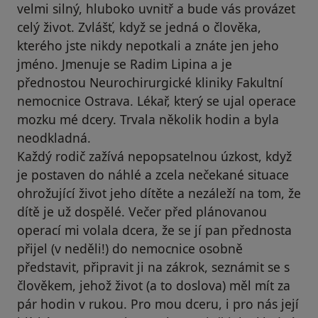
velmi silný, hluboko uvnitř a bude vás provázet
celý život. Zvlášť, když se jedná o člověka,
kterého jste nikdy nepotkali a znáte jen jeho
jméno. Jmenuje se Radim Lipina a je
přednostou Neurochirurgické kliniky Fakultní
nemocnice Ostrava. Lékař, který se ujal operace
mozku mé dcery. Trvala několik hodin a byla
neodkladná.
Každý rodič zažívá nepopsatelnou úzkost, když
je postaven do náhlé a zcela nečekané situace
ohrožující život jeho dítěte a nezáleží na tom, že
dítě je už dospělé. Večer před plánovanou
operací mi volala dcera, že se jí pan přednosta
přijel (v neděli!) do nemocnice osobně
představit, připravit ji na zákrok, seznámit se s
člověkem, jehož život (a to doslova) měl mít za
pár hodin v rukou. Pro mou dceru, i pro nás její