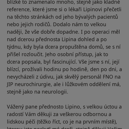
blízké to znamenalo mnoho, stejně jako kladné
reference, které jsme si o lékaři Lipinovi přečetli
na těchto stránkách od jeho bývalých pacientů
nebo jejich rodičů. Dodalo nám to velkou
naději, že vše dobře dopadne. I po operaci měl
nad dcerou přednosta Lipina dohled a po
týdnu, kdy byla dcera propuštěna domů, se s ní
přišel rozloučit. Jeho osobní přístup, jak to
dcera popsala, byl fascinující. Vše jsme s ní, její
blízcí, prožívali hodinu po hodině, den po dni, a
nevycházeli z údivu, jak skvělý personál FNO na
JIP neurochirurgie, ale i lůžkovém oddělení má,
stejně jako na neurologii.
Vážený pane přednosto Lipino, s velkou úctou a
radostí Vám děkuji za veškerou odbornou a
lidskou péči (těžko říct, co je na prvním místě),