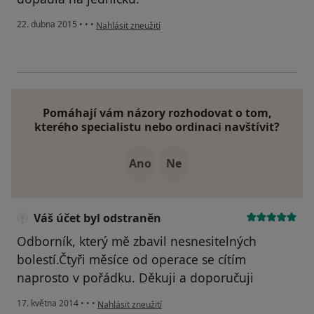
podle názoru uživatele Váš účet byl odstraněn
22. dubna 2015
•
•
•
Nahlásit zneužití
Pomáhají vám názory rozhodovat o tom,
kterého specialistu nebo ordinaci navštívit?
Ano
Ne
Váš účet byl odstraněn
Odborník, který mě zbavil nesnesitelných
bolestí.Čtyři měsíce od operace se cítím
naprosto v pořádku. Děkuji a doporučuji
podle názoru uživatele Váš účet byl odstraněn
17. května 2014
•
•
•
Nahlásit zneužití