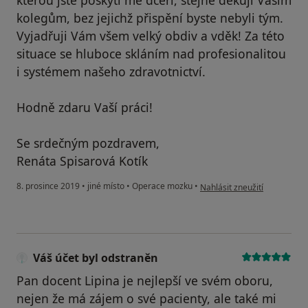
kterou jste poskytl mé dceři, stejně děkuji Vašim
kolegům, bez jejichž přispění byste nebyli tým.
Vyjadřuji Vám všem velký obdiv a vděk! Za této
situace se hluboce skláním nad profesionalitou
i systémem našeho zdravotnictví.
Hodně zdaru Vaší práci!
Se srdečným pozdravem,
Renáta Spisarová Kotík
podle názoru uživatele Váš 
8. prosince 2019
•
jiné místo
•
Operace mozku
•
Nahlásit zneužití
Váš účet byl odstraněn
Pan docent Lipina je nejlepší ve svém oboru,
nejen že má zájem o své pacienty, ale také mi