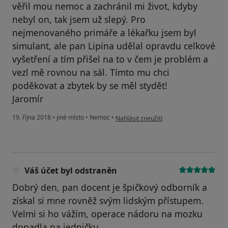
věřil mou nemoc a zachránil mi život, kdyby
nebyl on, tak jsem už slepý. Pro
nejmenovaného primáře a lékařku jsem byl
simulant, ale pan Lipina udělal opravdu celkové
vyšetření a tím přišel na to v čem je problém a
vezl mě rovnou na sál. Tímto mu chci
poděkovat a zbytek by se měl stydět!
Jaromír
podle názoru uživatele Váš účet byl ods
19. října 2018
•
jiné místo
•
Nemoc
•
Nahlásit zneužití
Váš účet byl odstraněn
Dobrý den, pan docent je špičkový odborník a
získal si mne rovněž svým lidským přístupem.
Velmi si ho vážím, operace nádoru na mozku
dopadla na jedničku.