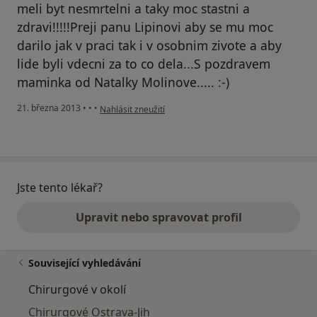
meli byt nesmrtelni a taky moc stastni a
zdravi!!!!!Preji panu Lipinovi aby se mu moc
darilo jak v praci tak i v osobnim zivote a aby
lide byli vdecni za to co dela...S pozdravem
maminka od Natalky Molinove..... :-)
podle názoru uživatele Váš účet byl odstraněn
21. března 2013
•
•
•
Nahlásit zneužití
Jste tento lékař?
Upravit nebo spravovat profil
Související vyhledávání
Chirurgové v okolí
Chirurgové Ostrava-Jih