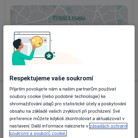
Přiblížit mapu
se otevře v nové záložce
Dostupnost
Na této adrese online kalendář není aktivní
Co mám v takové situaci udělat?
Více
o adrese
Respektujeme vaše soukromí
Přijetím povolujete nám a našim partnerům používat
Názory
soubory cookie (nebo podobné technologie) ke
shromažďování údajů pro statistické účely a poskytování
Přidejte svůj názor
obsahu na základě vašich zvyklostí při procházení. Své
preference můžete kdykoli zkontrolovat a aktualizovat v
nastavení. Další informace naleznete v
zásadách ochrany
soukromí a souborů cookie.
5 názorů