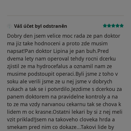
Váš účet byl odstraněn
Dobry den jsem velice moc rada ze pan doktor
ma jiz take hodnoceni a proto zde musim
napsat!Pan doktor Lipina je pan buh.Pred
dvema lety nam operoval tehdy rocni dcerku
zjistil ze ma hydrocefalus a oznamil nam ze
musime podstoupit operaci.Byli jsme z toho v
soku ale verili jsme ze u nej jsme v dobrych
rukach a tak se i potvrdilo.Jezdime s dcerkou za
panem doktorem na pravidelne kontroly a na
to ze ma vzdy narvanou cekarnu tak se chova k
lidem m oc krasne.Ostatni lekari by si z nej meli
vzit priklad!Jsem na takoveho cloveka hrda a
smekam pred nim co dokaze...Takovi lide by