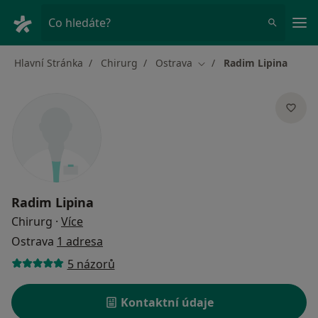
Hla
Co hledáte?
Hlavní Stránka
Chirurg
Ostrava
Radim Lipina
Změna města
Radim Lipina
o specializacích
Chirurg
·
Více
Ostrava
1 adresa
5 názorů
Kontaktní údaje