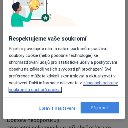
Recenze pacientů jsou pro nás důležité.
Specialisté nemají možnost zaplatit za
odstranění nebo změnu recenze pacienta.
Další informace o názorech
Další informace.
Respektujeme vaše soukromí
Přijetím povolujete nám a našim partnerům používat
soubory cookie (nebo podobné technologie) ke
shromažďování údajů pro statistické účely a poskytování
obsahu na základě vašich zvyklostí při procházení. Své
Hledejte v názorech
preference můžete kdykoli zkontrolovat a aktualizovat v
nastavení. Další informace naleznete v
zásadách ochrany
soukromí a souborů cookie.
Přijmout
Upravit nastavení
Kateřina
Číslo ověřené
K
Doktora nedoporučuji,
arogantní,nekomunikuje. Při obyč otázce se