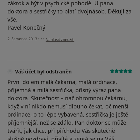
zákrok a být v psychické pohodě. U pana
doktora a sestřičky to platí dvojnásob. Děkuji za
vše.
Pavel Konečný
podle názoru uživatele Váš účet byl odstraněn
2. července 2013
•
•
•
Nahlásit zneužití
Váš účet byl odstraněn
První dojem malá čekárna, malá ordinace,
příjemná a milá sestřička, přísný výraz pana
doktora. Skutečnost – nač ohromnou čekárnu,
když v ní nikdo nemusí dlouho čekat, oč menší
ordinace, o to lépe vybavená, sestřička je ještě
příjemnější, než se zdálo. Pan doktor se může
tvářit, jak chce, při příchodu Vás skutečně
slušně pozdraví, přivítá a zeptá se na Váš