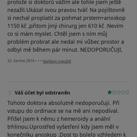
protože si doktorů vážím ale tohle jsem ještě
nezažil.Ukázal svou pravou tvář. Na pojištovně
si nechal proplatit za pohmat prstem+anoskop
1150 kč ,přitom jiný chirurg jen 610 kč .Nevím
co si mám myslet. Chtěl jsem s ním můj
problém probrat ale nedal mi vůbec prostor a
odbyl mě během pár minut. NEDOPORUČUJI,
podle názoru uživatele Váš účet byl odstraněn
22. června 2016
•
•
•
Nahlásit zneužití
Váš účet byl odstraněn
Tohoto doktora absolutně nedoporučuji. Při
vstupu do ordinace se na mě ani nepodíval.
Přišel jsem k němu z hemeroidy a anální
trhlinou.Uprostřed vyšetření kdy jsem měl v
konečníku anoskop .Dost to bolelo vzhledem k