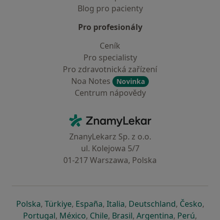
Blog pro pacienty
Pro profesionály
Ceník
Pro specialisty
Pro zdravotnická zařízení
Noa Notes
Novinka
Centrum nápovědy
Kontakt
ZnamyLekar - Hlavní stránka
ZnanyLekarz Sp. z o.o.
ul. Kolejowa 5/7
01-217 Warszawa, Polska
se otevře v nové záložce
se otevře v nové záložce
se otevře v nové záložce
se otevře v nové záložce
se otevře v 
se o
Polska
,
Türkiye
,
España
,
Italia
,
Deutschland
,
Česko
,
se otevře v nové záložce
se otevře v nové záložce
se otevře v nové záložce
se otevře v nové záložc
se otevře v 
se ote
Portugal
,
México
,
Chile
,
Brasil
,
Argentina
,
Perú
,