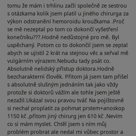
tomu že mám i trhlinu začli společně ze sestrou
s otázkama kolik jsem platil u jiného chirurga za
výkon odstranění hemoroidu kroužkama .Proč
se mě nezeptal po tom co dokončí vyšetření
konečníku???.Hodně nedůstojné pro mě. Byl
uspěchaný. Potom co to dokončil jsem se zeptal
abych se ujistil 2 krát na stejnou věc a seřval mě
vulgárním výrazem.Nebudu tady psát co.
Absolutně nelidský přístup doktora.Hodně
bezcharakterní člověk. Přitom já jsem tam přišel
s absolutně slušným jednáním tak jako vždy
protože si doktorů vážím ale tohle jsem ještě
nezažil.Ukázal svou pravou tvář. Na pojištovně
si nechal proplatit za pohmat prstem+anoskop
1150 kč ,přitom jiný chirurg jen 610 kč .Nevím
co si mám myslet. Chtěl jsem s ním můj
problém probrat ale nedal mi vůbec prostor a