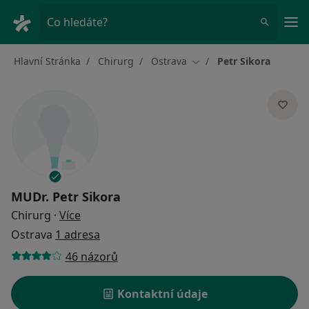
Hla
Co hledáte?
Hlavní Stránka
Chirurg
Ostrava
Petr Sikora
Změna města
MUDr.
Petr Sikora
o specializacích
Chirurg
·
Více
Ostrava
1 adresa
46 názorů
Kontaktní údaje