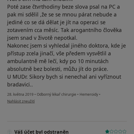
Poté zase čtvrthodiny beze slova psal na PC a
pak mi sdělil ,že se se mnou párat nebude a
jediné co se dá dělat je jít na operaci se
zotavením cca měsíc. Tak arogantního člověka
jsem snad v životě nepotkal.
Nakonec jsem si vyhledal jiného doktora, kde je
přístup zcela jinačí, vše předem vysvětlil a
ambulantně mě lečí, kdy po 10 minutách
absolutně bez bolesti, můžu jít do práce.
U MUDr. Sikory bych si nenechal ani vyříznout
bradavici..
28. května 2019
•
Odborný lékař chirurgie
•
Hemeroidy
•
podle názoru uživatele Váš účet byl odstraněn
Nahlásit zneužití
Váš účet byl odstraněn