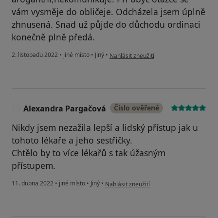
vám vysměje do obličeje. Odcházela jsem úplně
zhnusená. Snad už půjde do důchodu ordinaci
konečně plně předá.
podle názoru uživatele Kateřina
2. listopadu 2022
•
jiné místo
•
Jiný
•
Nahlásit zneužití
Alexandra Pargačová
Číslo ověřené
A
Nikdy jsem nezažila lepší a lidský přístup jak u
tohoto lékaře a jeho sestřičky.
Chtělo by to více lékařů s tak úžasným
přístupem.
podle názoru uživatele Alexandra Pargač
11. dubna 2022
•
jiné místo
•
Jiný
•
Nahlásit zneužití