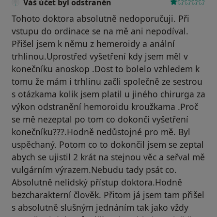
Váš účet byl odstraněn
Tohoto doktora absolutně nedoporučuji. Při
vstupu do ordinace se na mě ani nepodíval.
Přišel jsem k němu z hemeroidy a anální
trhlinou.Uprostřed vyšetření kdy jsem měl v
konečníku anoskop .Dost to bolelo vzhledem k
tomu že mám i trhlinu začli společně ze sestrou
s otázkama kolik jsem platil u jiného chirurga za
výkon odstranění hemoroidu kroužkama .Proč
se mě nezeptal po tom co dokončí vyšetření
konečníku???.Hodně nedůstojné pro mě. Byl
uspěchaný. Potom co to dokončil jsem se zeptal
abych se ujistil 2 krát na stejnou věc a seřval mě
vulgárním výrazem.Nebudu tady psát co.
Absolutně nelidský přístup doktora.Hodně
bezcharakterní člověk. Přitom já jsem tam přišel
s absolutně slušným jednáním tak jako vždy