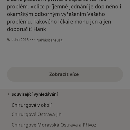
problém. Velice příjemné jednání je doplněno i
okamžitým odborným vyřešením Vašeho
problému. Takového lékaře mohu jen a jen
doporučit! Hank
podle názoru uživatele Váš účet byl odstraněn
9. ledna 2013
•
•
•
Nahlásit zneužití
Zobrazit více
výše uvedené názory
Související vyhledávání
Chirurgové v okolí
Chirurgové Ostrava-Jih
Chirurgové Moravská Ostrava a Přívoz