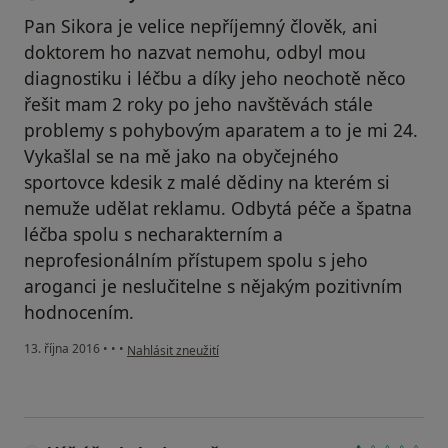
Pan Sikora je velice nepříjemný člověk, ani
doktorem ho nazvat nemohu, odbyl mou
diagnostiku i léčbu a díky jeho neochotě něco
řešit mam 2 roky po jeho navštěvách stále
problemy s pohybovým aparatem a to je mi 24.
Vykašlal se na mě jako na obyčejného
sportovce kdesik z malé dědiny na kterém si
nemuže udělat reklamu. Odbytá péče a špatna
léčba spolu s necharakterním a
neprofesionálním přístupem spolu s jeho
aroganci je neslučitelne s nějakým pozitivním
hodnocením.
podle názoru uživatele Váš účet byl odstraněn
13. října 2016
•
•
•
Nahlásit zneužití