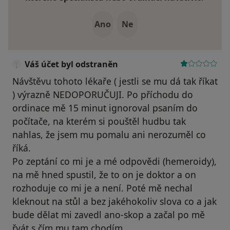
Ano
Ne
Váš účet byl odstraněn
Návštěvu tohoto lékaře ( jestli se mu dá tak říkat
) výrazně NEDOPORUČUJI. Po příchodu do
ordinace mě 15 minut ignoroval psaním do
počítače, na kterém si pouštěl hudbu tak
nahlas, že jsem mu pomalu ani nerozuměl co
říká.
Po zeptání co mi je a mé odpovědi (hemeroidy),
na mě hned spustil, že to on je doktor a on
rozhoduje co mi je a není. Poté mě nechal
kleknout na stůl a bez jakéhokoliv slova co a jak
bude dělat mi zavedl ano-skop a začal po mě
řvát s čím mu tam chodím.