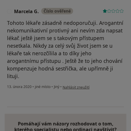
Marcela G.
Číslo ověřené
M
Tohoto lékaře zásadně nedoporučuji. Arogantní
nekomunikativní protivný ani nevím zda napsat
lékař. ještě jsem se s takovým přístupem
nesetkala. Nikdy za celý svůj život jsem se u
lékaře tak nerozčílila a to díky jeho
arogantnímu přístupu . Ještě že to jeho chování
kompenzuje hodná sestřička, ale upřímně ji
lituji.
podle názoru uživatele Marcela G.
13. února 2020
•
jiné místo
•
Jiný
•
Nahlásit zneužití
Pomáhají vám názory rozhodovat o tom,
kterého specialistu nebo ordinaci navštívit?