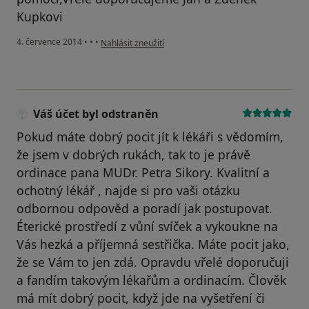
Kupkovi
podle názoru uživatele Váš účet byl odstraněn
4. července 2014
•
•
•
Nahlásit zneužití
Váš účet byl odstraněn
Pokud máte dobrý pocit jít k lékáři s vědomím,
že jsem v dobrých rukách, tak to je právě
ordinace pana MUDr. Petra Sikory. Kvalitní a
ochotný lékář , najde si pro vaši otázku
odbornou odpověd a poradí jak postupovat.
Éterické prostředí z vůní svíček a vykoukne na
Vás hezká a příjemná sestřička. Máte pocit jako,
že se Vám to jen zdá. Opravdu vřelé doporučuji
a fandím takovým lékařům a ordinacím. Člověk
má mít dobrý pocit, když jde na vyšetření či