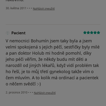
podle názoru uživatele Pacient
30. května 2011
•
•
•
Nahlásit zneužití
Pacient
V nemocnici Bohumín jsem taky byla a jsem
velmi spokojená s jejich péčí, sestřičky byly milé
a pan doktor Holub mi hodně pomohl, díky
jeho péči věřím, že někdy budu mít děti a
narozdíl od jiných lékařů, když vidí problém tak
ho řeší, je to můj třetí gynekolog takže vím o
čem mluvím. A to kolik má ordinací a pacientek
o něčem svědčí :-)
podle názoru uživatele Pacient
2. prosince 2010
•
•
•
Nahlásit zneužití