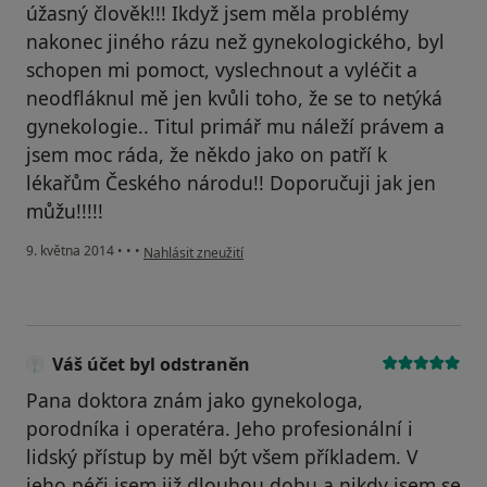
úžasný člověk!!! Ikdyž jsem měla problémy
nakonec jiného rázu než gynekologického, byl
schopen mi pomoct, vyslechnout a vyléčit a
neodfláknul mě jen kvůli toho, že se to netýká
gynekologie.. Titul primář mu náleží právem a
jsem moc ráda, že někdo jako on patří k
lékařům Českého národu!! Doporučuji jak jen
můžu!!!!!
podle názoru uživatele Váš účet byl odstraněn
9. května 2014
•
•
•
Nahlásit zneužití
Váš účet byl odstraněn
Pana doktora znám jako gynekologa,
porodníka i operatéra. Jeho profesionální i
lidský přístup by měl být všem příkladem. V
jeho péči jsem již dlouhou dobu a nikdy jsem se