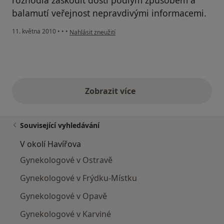
balamutí veřejnost nepravdivými informacemi.
podle názoru uživatele Váš účet byl odstraněn
11. května 2010
•
•
•
Nahlásit zneužití
Zobrazit více
výše uvedené názory
Související vyhledávání
V okolí Havířova
Gynekologové v Ostravě
Gynekologové v Frýdku-Místku
Gynekologové v Opavě
Gynekologové v Karviné