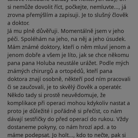
si nemůže dovolit říct, počkejte, nemluvte..., já
zrovna přemýšlím a zapisuji. Je to slušný člověk
a doktor.
Já mu plně důvěřuji. Momentálně jsem v jeho
péči. Spoléhám na jeho, na něj a jeho úsudek.
Mám známé doktory, kteří o něm mluví jenom a
jenom dobře a všem je líto, jak se chce někomu
pana pana Holuba neustále urážet. Podle mých
známých chirurgů a ortopédů, kteří pana
doktora znají osobně, někteří pod ním pracovali
či se zaučovali, je to skvělý člověk a operatér.
Někdo tady si prostě neuvědomuje, že
komplikace při operaci mohou kdykoliv nastat a
proto je důležité i pořádně si přečíst, co nám
dávají sestřičky do před operací do rukou. Vždy
dostaneme pokyny, co nám hrozí apd. a to
máme podepsat. Jo holt..., kdo to nečte, pak si