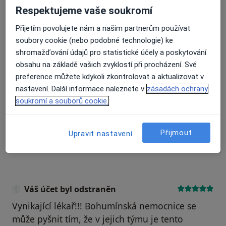
Respektujeme vaše soukromí
Recenze pacientů jsou pro nás důležité.
Přijetím povolujete nám a našim partnerům používat
Specialisté nemají možnost zaplatit za
soubory cookie (nebo podobné technologie) ke
odstranění nebo změnu recenze pacienta.
shromažďování údajů pro statistické účely a poskytování
Další informace o názorech
Další informace.
obsahu na základě vašich zvyklostí při procházení. Své
preference můžete kdykoli zkontrolovat a aktualizovat v
nastavení. Další informace naleznete v
zásadách ochrany
soukromí a souborů cookie.
Přijmout
Hledejte v názorech
Upravit nastavení
Váš účet byl odstraněn
Vynikající lékař!!! Bohumínská nemocnice se
může pyšnit tím, že v jejich týmu je tento