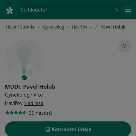
Hla
Co hledáte?
Hlavní Stránka
Gynekolog
Havířov
Pavel Holub
Změna města
MUDr.
Pavel Holub
o specializacích
Gynekolog
·
Více
Havířov
1 adresa
35 názorů
Kontaktní údaje