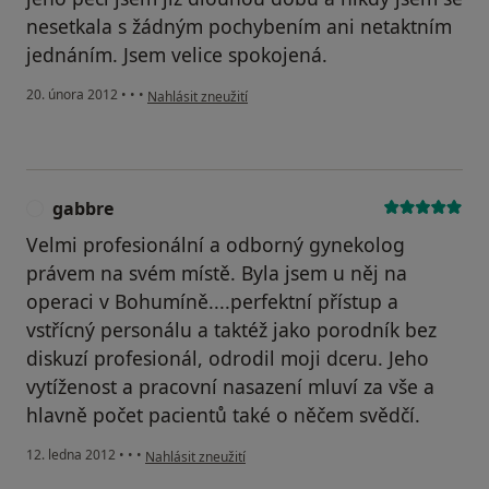
nesetkala s žádným pochybením ani netaktním
jednáním. Jsem velice spokojená.
podle názoru uživatele Váš účet byl odstraněn
20. února 2012
•
•
•
Nahlásit zneužití
gabbre
G
Velmi profesionální a odborný gynekolog
právem na svém místě. Byla jsem u něj na
operaci v Bohumíně....perfektní přístup a
vstřícný personálu a taktéž jako porodník bez
diskuzí profesionál, odrodil moji dceru. Jeho
vytíženost a pracovní nasazení mluví za vše a
hlavně počet pacientů také o něčem svědčí.
podle názoru uživatele gabbre
12. ledna 2012
•
•
•
Nahlásit zneužití