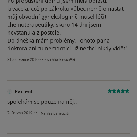
Po propuštění domů jsem měla bolesti,
krvácela, což po zákroku vůbec nemělo nastat,
můj obvodní gynekolog mě musel léčit
chemoterapeutiky, skoro 14 dní jsem
nevstanula z postele.
Do dneška mám problémy. Tohoto pana
doktora ani tu nemocnici už nechci nikdy vidět!
podle názoru uživatele Pacient
31. července 2010
•
•
•
Nahlásit zneužití
Pacient
spoléhám se pouze na něj..
podle názoru uživatele Pacient
7. června 2010
•
•
•
Nahlásit zneužití