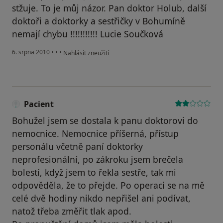
stžuje. To je můj názor. Pan doktor Holub, další
doktoři a doktorky a sestřičky v Bohumíně
nemají chybu !!!!!!!!!!! Lucie Součková
podle názoru uživatele Pacient
6. srpna 2010
•
•
•
Nahlásit zneužití
Pacient
Bohužel jsem se dostala k panu doktorovi do
nemocnice. Nemocnice příšerná, přístup
personálu včetně paní doktorky
neprofesionální, po zákroku jsem brečela
bolestí, když jsem to řekla sestře, tak mi
odpověděla, že to přejde. Po operaci se na mě
celé dvě hodiny nikdo nepřišel ani podívat,
natož třeba změřit tlak apod.