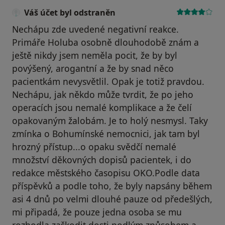
Váš účet byl odstraněn
Nechápu zde uvedené negativní reakce.
Primáře Holuba osobně dlouhodobě znám a
ještě nikdy jsem neměla pocit, že by byl
povýšený, arogantní a že by snad něco
pacientkám nevysvětlil. Opak je totiž pravdou.
Nechápu, jak někdo může tvrdit, že po jeho
operacích jsou nemalé komplikace a že čelí
opakovaným žalobám. Je to holý nesmysl. Taky
zmínka o Bohumínské nemocnici, jak tam byl
hrozný přístup...o opaku svědčí nemalé
množství děkovných dopisů pacientek, i do
redakce městského časopisu OKO.Podle data
příspěvků a podle toho, že byly napsány během
asi 4 dnů po velmi dlouhé pauze od předešlých,
mi připadá, že pouze jedna osoba se mu
rozhodla zaškodit dosti podlým způsobem a