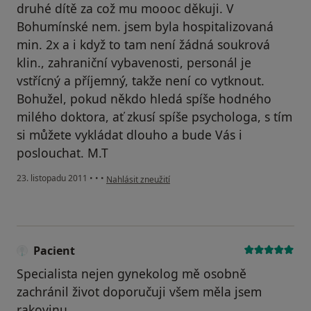
druhé dítě za což mu moooc děkuji. V
Bohumínské nem. jsem byla hospitalizovaná
min. 2x a i když to tam není žádná soukrová
klin., zahraniční vybavenosti, personál je
vstřícný a příjemný, takže není co vytknout.
Bohužel, pokud někdo hledá spíše hodného
milého doktora, ať zkusí spíše psychologa, s tím
si můžete vykládat dlouho a bude Vás i
poslouchat. M.T
podle názoru uživatele Pacient
23. listopadu 2011
•
•
•
Nahlásit zneužití
Pacient
Specialista nejen gynekolog mě osobně
zachránil život doporučuji všem měla jsem
rakovinu.