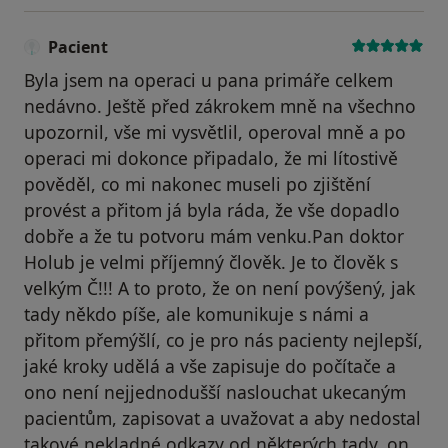
Pacient
Byla jsem na operaci u pana primáře celkem
nedávno. Ještě před zákrokem mně na všechno
upozornil, vše mi vysvětlil, operoval mně a po
operaci mi dokonce připadalo, že mi lítostivě
pověděl, co mi nakonec museli po zjištění
provést a přitom já byla ráda, že vše dopadlo
dobře a že tu potvoru mám venku.Pan doktor
Holub je velmi příjemný člověk. Je to člověk s
velkým Č!!! A to proto, že on není povýšený, jak
tady někdo píše, ale komunikuje s námi a
přitom přemýšlí, co je pro nás pacienty nejlepší,
jaké kroky udělá a vše zapisuje do počítače a
ono není nejjednodušší naslouchat ukecaným
pacientům, zapisovat a uvažovat a aby nedostal
takové nekladné odkazy od některých tady, on