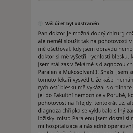
Váš účet byl odstraněn
Pan doktor je možná dobrý chirurg co
ale neměl sloužit tak na pohotovosti v
mě ošetřoval, kdy jsem opravdu nemoh
doktor si mě vyšetřil rychlosti blesku, k
jsem stál zas v čekárně s diagnozou 
Paralen a Mukosolvan!!!! Snažil jsem s
tomuto lékaři vysvětlit, že kašel nemá
rychlostí blesku mě vykázal s ordinace
jel do Fakultní nemocnice v Porubě, 
pohotovost na Fifejdy, tentokrát už, al
diagnoza chřipka se vyklubalo silný zá
ložisky..místo Paralenu jsem dostal sil
mi hospitalizace a následné operativn