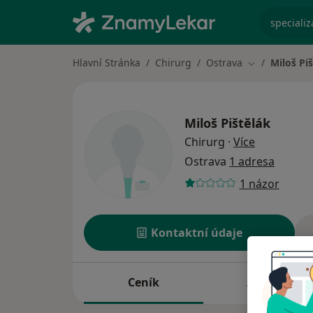
specializ
Hlavní Stránka
Chirurg
Ostrava
Miloš Pi
Změna města
Miloš Pištělák
o specializ
Chirurg
·
Více
Ostrava
1 adresa
1 názor
Kontaktní údaje
Ceník
Adresy