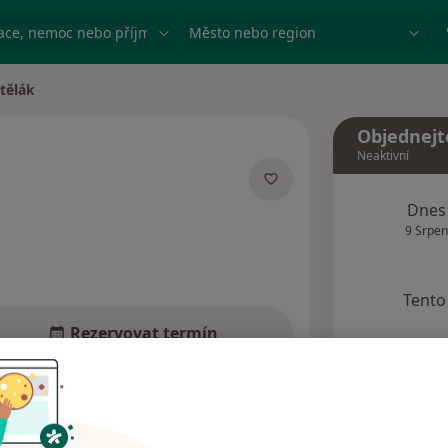
ace, nemoc nebo příjmení
Město nebo region
štělák
Objednejt
Neaktivní
acích
Dnes
9 Srpen
Tento 
Rezervovat termín
Názory pacientů (1)