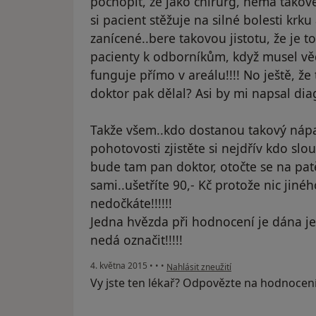
pochopit, že jako chirurg, nemá takové
si pacient stěžuje na silné bolesti kr
zanícené..bere takovou jistotu, že je 
pacienty k odborníkům, když musel vě
funguje přímo v areálu!!!! No ještě, ž
doktor pak dělal? Asi by mi napsal diag
Takže všem..kdo dostanou takový nápa
pohotovosti zjistěte si nejdřív kdo slo
bude tam pan doktor, otočte se na patě
sami..ušetříte 90,- Kč protože nic jin
nedočkáte!!!!!!
Jedna hvězda při hodnocení je dána je
nedá označit!!!!!
podle názoru uživatele Váš účet byl o
4. května 2015
•
•
•
Nahlásit zneužití
Vy jste ten lékař? Odpovězte na hodnocen