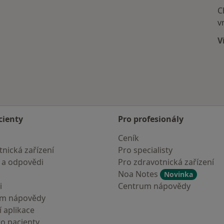
C
v
V
cienty
Pro profesionály
Ceník
nická zařízení
Pro specialisty
 a odpovědi
Pro zdravotnická zařízení
Noa Notes
Novinka
i
Centrum nápovědy
um nápovědy
 aplikace
ro pacienty