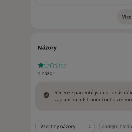
Více
o 
Názory
1 názor
Recenze pacientů jsou pro nás důle
zaplatit za odstranění nebo změnu
Hledejte v ná