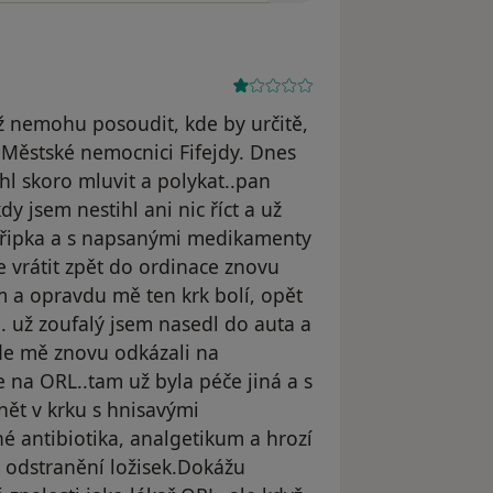
ž nemohu posoudit, kde by určitě,
 Městské nemocnici Fifejdy. Dnes
l skoro mluvit a polykat..pan
dy jsem nestihl ani nic říct a už
chřipka a s napsanými medikamenty
e vrátit zpět do ordinace znovu
m a opravdu mě ten krk bolí, opět
.. už zoufalý jsem nasedl do auta a
kde mě znovu odkázali na
e na ORL..tam už byla péče jiná a s
nět v krku s hnisavými
né antibiotika, analgetikum a hrozí
í odstranění ložisek.Dokážu