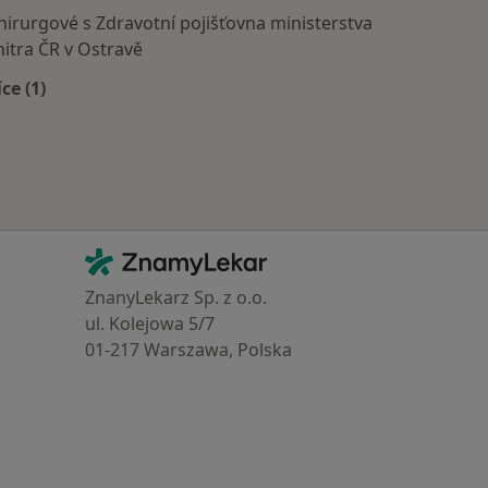
hirurgové s Zdravotní pojišťovna ministerstva
nitra ČR v Ostravě
íce (1)
Více v kategorii: Zdravotní pojišťovny
Kontakt
ZnamyLekar - Hlavní stránka
ZnanyLekarz Sp. z o.o.
ul. Kolejowa 5/7
01-217 Warszawa, Polska