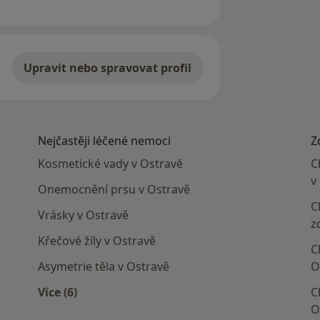
Upravit nebo spravovat profil
Nejčastěji léčené nemoci
Z
Kosmetické vady v Ostravě
C
v
Onemocnění prsu v Ostravě
C
Vrásky v Ostravě
z
Křečové žíly v Ostravě
C
Asymetrie těla v Ostravě
O
Více (6)
C
Více v kategorii: Nejčastěji léčené nemoci
O