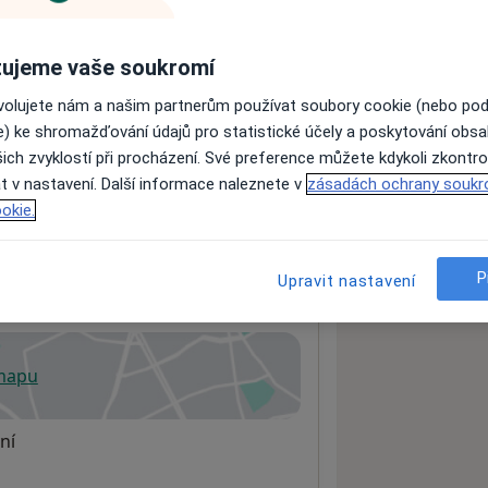
ujeme vaše soukromí
ách nejsou k dispozici
ovolujete nám a našim partnerům používat soubory cookie (nebo po
ádné informace o svých službách.
e) ke shromažďování údajů pro statistické účely a poskytování obs
ich zvyklostí při procházení. Své preference můžete kdykoli zkontro
t v nastavení. Další informace naleznete v
zásadách ochrany soukr
okie.
P
Upravit nastavení
 mapu
 otevře v nové záložce
ní