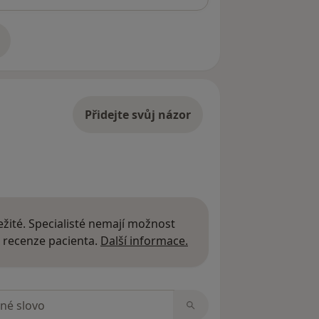
adrese
Přidejte svůj názor
žité. Specialisté nemají možnost
Další informace o názor
 recenze pacienta.
Další informace.
zorech