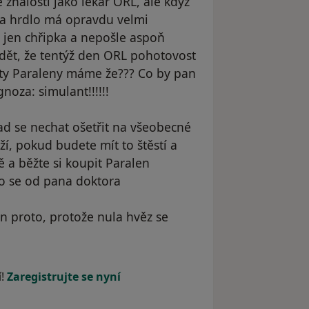
 znalosti jako lékař ORL, ale když
ku a hrdlo má opravdu velmi
to jen chřipka a nepošle aspoň
dět, že tentýž den ORL pohotovost
e ty Paraleny máme že??? Co by pan
noza: simulant!!!!!!
d se nechat ošetřit na všeobecné
uží, pokud budete mít to štěstí a
 a běžte si koupit Paralen
ého se od pana doktora
n proto, protože nula hvěz se
dstraněn
í!
Zaregistrujte se nyní