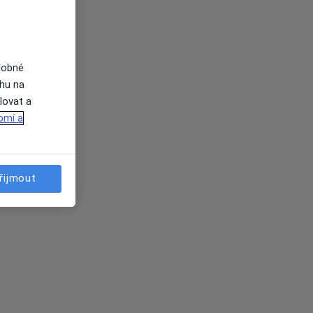
dobné
ahu na
lovat a
omí a
řijmout