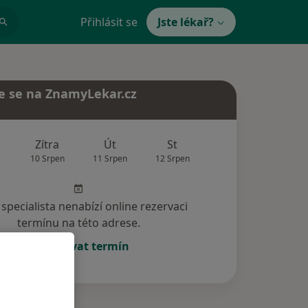
Přihlásit se
Jste lékař?
e se na ZnamyLekar.cz
Zítra
Út
St
Čt
Pá
10 Srpen
11 Srpen
12 Srpen
13 Srpen
14 Srp
specialista nenabízí online rezervaci
termínu na této adrese.
Rezervovat termín