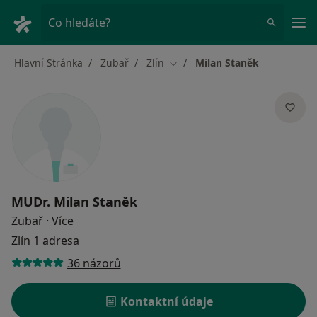
Hla
Co hledáte?
Hlavní Stránka
Zubař
Zlín
Milan Staněk
Změna města
MUDr.
Milan Staněk
o specializacích
Zubař
·
Více
Zlín
1 adresa
36 názorů
Kontaktní údaje