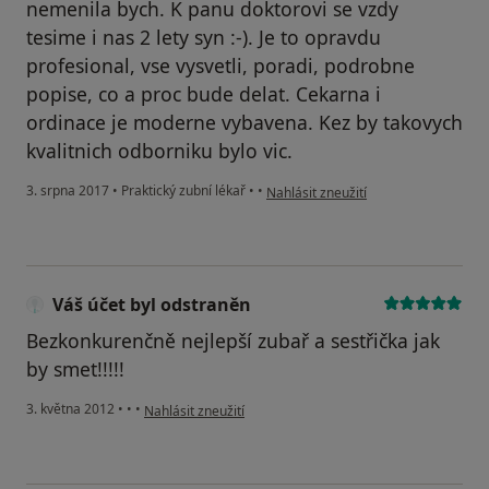
nemenila bych. K panu doktorovi se vzdy
tesime i nas 2 lety syn :-). Je to opravdu
profesional, vse vysvetli, poradi, podrobne
popise, co a proc bude delat. Cekarna i
ordinace je moderne vybavena. Kez by takovych
kvalitnich odborniku bylo vic.
podle názoru uživatele Váš účet byl 
3. srpna 2017
•
Praktický zubní lékař
•
•
Nahlásit zneužití
Váš účet byl odstraněn
Bezkonkurenčně nejlepší zubař a sestřička jak
by smet!!!!!
podle názoru uživatele Váš účet byl odstraněn
3. května 2012
•
•
•
Nahlásit zneužití