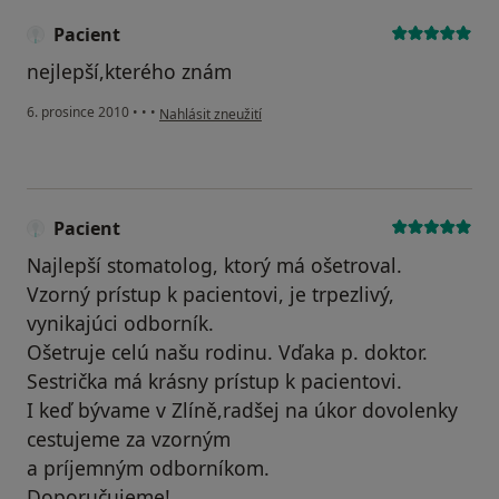
Pacient
nejlepší,kterého znám
podle názoru uživatele Pacient
6. prosince 2010
•
•
•
Nahlásit zneužití
Pacient
Najlepší stomatolog, ktorý má ošetroval.
Vzorný prístup k pacientovi, je trpezlivý,
vynikajúci odborník.
Ošetruje celú našu rodinu. Vďaka p. doktor.
Sestrička má krásny prístup k pacientovi.
I keď bývame v Zlíně,radšej na úkor dovolenky
cestujeme za vzorným
a príjemným odborníkom.
Doporučujeme!