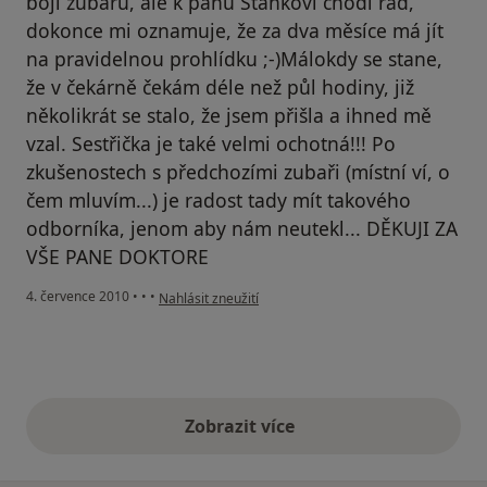
bojí zubařů, ale k panu Staňkovi chodí rád,
dokonce mi oznamuje, že za dva měsíce má jít
na pravidelnou prohlídku ;-)Málokdy se stane,
že v čekárně čekám déle než půl hodiny, již
několikrát se stalo, že jsem přišla a ihned mě
vzal. Sestřička je také velmi ochotná!!! Po
zkušenostech s předchozími zubaři (místní ví, o
čem mluvím...) je radost tady mít takového
odborníka, jenom aby nám neutekl... DĚKUJI ZA
VŠE PANE DOKTORE
podle názoru uživatele Váš účet byl odstraněn
4. července 2010
•
•
•
Nahlásit zneužití
Zobrazit více
výše uvedené názory