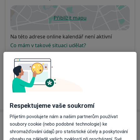
Přiblížit mapu
se otevře v nové záložce
Dostupnost
Na této adrese online kalendář není aktivní
Co mám v takové situaci udělat?
Způsoby platby (soukromé návštěvy)
Na teto adrese lékař přijímá pacienty na pojišťovnu
Detaily
Více
o adrese
Respektujeme vaše soukromí
Přijetím povolujete nám a našim partnerům používat
Názory
soubory cookie (nebo podobné technologie) ke
shromažďování údajů pro statistické účely a poskytování
Přidejte svůj názor
obsahu na základě vašich zvyklostí při procházení. Své