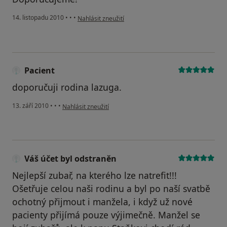
podle názoru uživatele Pacient
14. listopadu 2010
•
•
•
Nahlásit zneužití
Pacient
doporučuji rodina lazuga.
podle názoru uživatele Pacient
13. září 2010
•
•
•
Nahlásit zneužití
Váš účet byl odstraněn
Nejlepší zubař, na kterého lze natrefit!!!
Ošetřuje celou naši rodinu a byl po naší svatbě
ochotný přijmout i manžela, i když už nové
pacienty přijímá pouze výjimečně. Manžel se