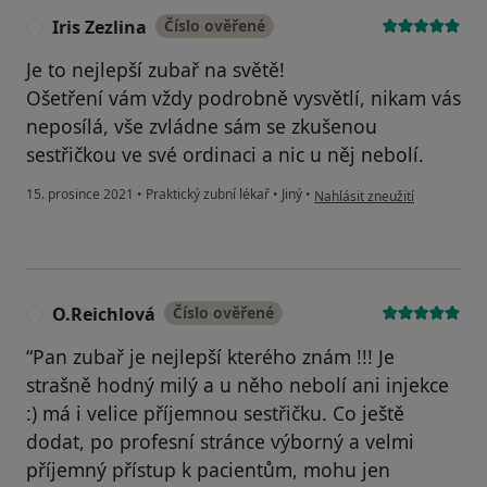
Iris Zezlina
Číslo ověřené
I
Je to nejlepší zubař na světě!
Ošetření vám vždy podrobně vysvětlí, nikam vás
neposílá, vše zvládne sám se zkušenou
sestřičkou ve své ordinaci a nic u něj nebolí.
podle názoru uživatele Iris Z
15. prosince 2021
•
Praktický zubní lékař
•
Jiný
•
Nahlásit zneužití
O.Reichlová
Číslo ověřené
O
“Pan zubař je nejlepší kterého znám !!! Je
strašně hodný milý a u něho nebolí ani injekce
:) má i velice příjemnou sestřičku. Co ještě
dodat, po profesní stránce výborný a velmi
příjemný přístup k pacientům, mohu jen