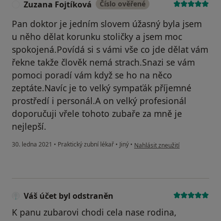
Zuzana Fojtíková
Číslo ověřené
Z
Pan doktor je jedním slovem úžasný byla jsem
u něho dělat korunku stoličky a jsem moc
spokojená.Povídá si s vámi vše co jde dělat vám
řekne takže člověk nemá strach.Snazi se vám
pomoci poradí vám když se ho na něco
zeptáte.Navíc je to velký sympaťák příjemné
prostředí i personál.A on velký profesionál
doporučuji vřele tohoto zubaře za mně je
nejlepší.
podle názoru uživatele Zuzana F
30. ledna 2021
•
Praktický zubní lékař
•
Jiný
•
Nahlásit zneužití
Váš účet byl odstraněn
K panu zubarovi chodi cela nase rodina,