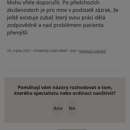
Mohu vřele doporučit. Po předchozích
zkušenostech je pro mne v podstatě zázrak, že
ještě existuje zubař, který svou práci dělá
zodpovědně a nad problémem pacienta
přemýšlí.
podle názoru uživatele Kateřina
23. srpna 2021
•
Praktický zubní lékař
•
Jiný
•
Nahlásit zneužití
Pomáhají vám názory rozhodovat o tom,
kterého specialistu nebo ordinaci navštívit?
Ano
Ne