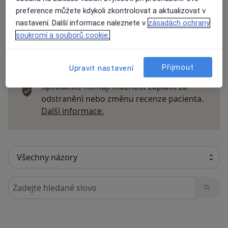
preference můžete kdykoli zkontrolovat a aktualizovat v
nastavení. Další informace naleznete v
zásadách ochrany
soukromí a souborů cookie.
36 názorů
Přijmout
Upravit nastavení
Recenze pacientů jsou pro nás důležité.
Specialisté nemají možnost zaplatit za
odstranění nebo změnu recenze pacienta.
Další informace o názorech
Další informace.
Hledejte v názorech