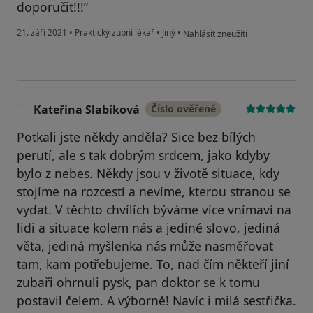
doporučit!!!”
podle názoru uživatele O.Reichlo
21. září 2021
•
Praktický zubní lékař
•
Jiný
•
Nahlásit zneužití
Kateřina Slabíková
Číslo ověřené
K
Potkali jste někdy anděla? Sice bez bílých
perutí, ale s tak dobrým srdcem, jako kdyby
bylo z nebes. Někdy jsou v životě situace, kdy
stojíme na rozcestí a nevíme, kterou stranou se
vydat. V těchto chvílích býváme více vnímaví na
lidi a situace kolem nás a jediné slovo, jediná
věta, jediná myšlenka nás může nasměřovat
tam, kam potřebujeme. To, nad čím někteří jiní
zubaři ohrnuli pysk, pan doktor se k tomu
postavil čelem. A výborně! Navíc i milá sestřička.