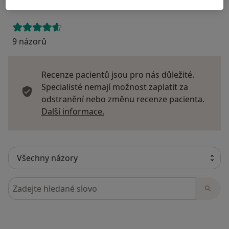
9 názorů
Recenze pacientů jsou pro nás důležité.
Specialisté nemají možnost zaplatit za
odstranění nebo změnu recenze pacienta.
Další informace o názorech
Další informace.
Hledejte v názorech