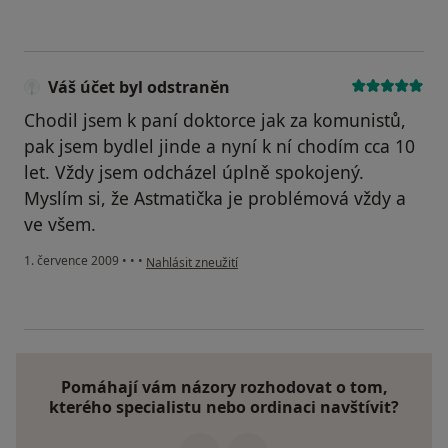
Váš účet byl odstraněn
Chodil jsem k paní doktorce jak za komunistů,
pak jsem bydlel jinde a nyní k ní chodím cca 10
let. Vždy jsem odcházel úplně spokojený.
Myslím si, že Astmatička je problémová vždy a
ve všem.
podle názoru uživatele Váš účet byl odstraněn
1. července 2009
•
•
•
Nahlásit zneužití
Pomáhají vám názory rozhodovat o tom,
kterého specialistu nebo ordinaci navštívit?