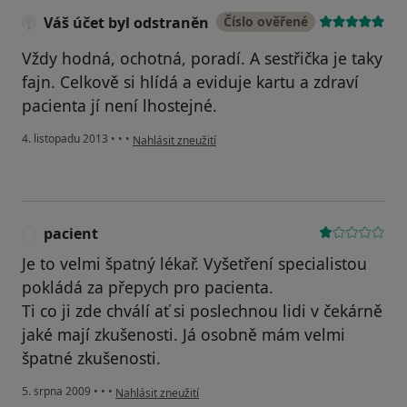
Váš účet byl odstraněn
Číslo ověřené
Vždy hodná, ochotná, poradí. A sestřička je taky
fajn. Celkově si hlídá a eviduje kartu a zdraví
pacienta jí není lhostejné.
podle názoru uživatele Váš účet byl odstraněn
4. listopadu 2013
•
•
•
Nahlásit zneužití
pacient
P
Je to velmi špatný lékař. Vyšetření specialistou
pokládá za přepych pro pacienta.
Ti co ji zde chválí ať si poslechnou lidi v čekárně
jaké mají zkušenosti. Já osobně mám velmi
špatné zkušenosti.
podle názoru uživatele pacient
5. srpna 2009
•
•
•
Nahlásit zneužití