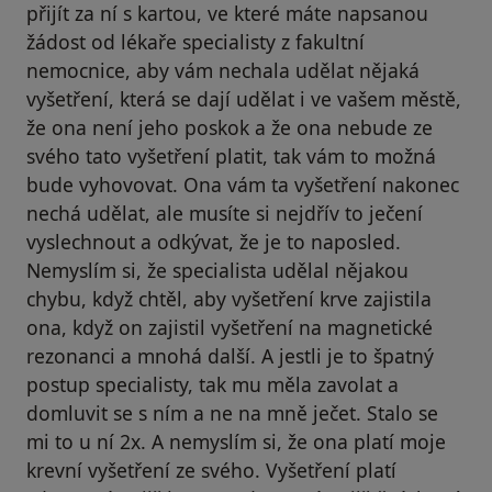
přijít za ní s kartou, ve které máte napsanou
žádost od lékaře specialisty z fakultní
nemocnice, aby vám nechala udělat nějaká
vyšetření, která se dají udělat i ve vašem městě,
že ona není jeho poskok a že ona nebude ze
svého tato vyšetření platit, tak vám to možná
bude vyhovovat. Ona vám ta vyšetření nakonec
nechá udělat, ale musíte si nejdřív to ječení
vyslechnout a odkývat, že je to naposled.
Nemyslím si, že specialista udělal nějakou
chybu, když chtěl, aby vyšetření krve zajistila
ona, když on zajistil vyšetření na magnetické
rezonanci a mnohá další. A jestli je to špatný
postup specialisty, tak mu měla zavolat a
domluvit se s ním a ne na mně ječet. Stalo se
mi to u ní 2x. A nemyslím si, že ona platí moje
krevní vyšetření ze svého. Vyšetření platí