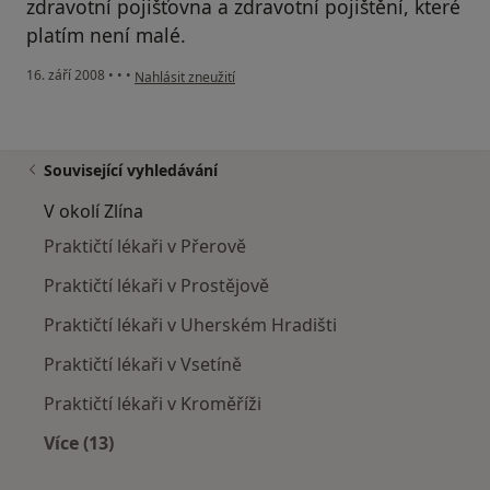
zdravotní pojišťovna a zdravotní pojištění, které
platím není malé.
podle názoru uživatele Poinsettia
16. září 2008
•
•
•
Nahlásit zneužití
Související vyhledávání
V okolí Zlína
Praktičtí lékaři v Přerově
Praktičtí lékaři v Prostějově
Praktičtí lékaři v Uherském Hradišti
Praktičtí lékaři v Vsetíně
Praktičtí lékaři v Kroměříži
Více (13)
Více v kategorii: V okolí Zlína