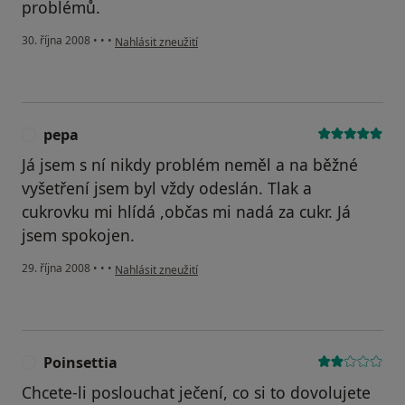
problémů.
podle názoru uživatele Jarda Malenovice
30. října 2008
•
•
•
Nahlásit zneužití
pepa
P
Já jsem s ní nikdy problém neměl a na běžné
vyšetření jsem byl vždy odeslán. Tlak a
cukrovku mi hlídá ,občas mi nadá za cukr. Já
jsem spokojen.
podle názoru uživatele pepa
29. října 2008
•
•
•
Nahlásit zneužití
Poinsettia
P
Chcete-li poslouchat ječení, co si to dovolujete