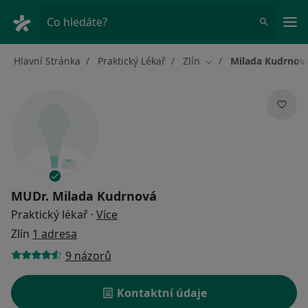
Hla
Co hledáte?
Hlavní Stránka
Praktický Lékař
Zlín
Milada Kudrnov
Změna města
MUDr.
Milada Kudrnová
o specializacích
Praktický lékař
·
Více
Zlín
1 adresa
9 názorů
Kontaktní údaje