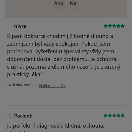
Ano
Ne
nivre
N
K paní doktorce chodím již hodně dlouho a
zatím jsem byl vždy spokojen. Pokud jsem
potřeboval vyšetření u specialisty vždy jsem
doporučení dostal bez problému. Je ochotná,
slušná, pozorná a dle mého názoru je zkušený
praktický lékař.
podle názoru uživatele nivre
14. ledna 2009
•
•
•
Nahlásit zneužití
Pacient
Je perfektní diagnostik, klidná, ochotná,