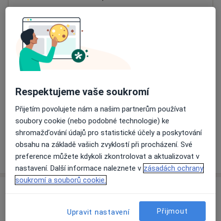
Přiblížit mapu
se otevře v nové záložce
Dostupnost
Na této adrese online kalendář není aktivní
Co mám v takové situaci udělat?
Respektujeme vaše soukromí
Způsoby platby (soukromé návštěvy)
Přijetím povolujete nám a našim partnerům používat
Na teto adrese lékař přijímá pacienty na pojišťovnu
soubory cookie (nebo podobné technologie) ke
Detaily
shromažďování údajů pro statistické účely a poskytování
obsahu na základě vašich zvyklostí při procházení. Své
Více
preference můžete kdykoli zkontrolovat a aktualizovat v
o adrese
nastavení. Další informace naleznete v
zásadách ochrany
soukromí a souborů cookie.
Názory
Přijmout
Upravit nastavení
Přidejte svůj názor