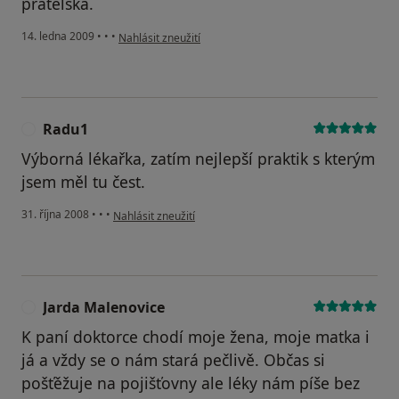
přátelská.
podle názoru uživatele Pacient
14. ledna 2009
•
•
•
Nahlásit zneužití
Radu1
R
Výborná lékařka, zatím nejlepší praktik s kterým
jsem měl tu čest.
podle názoru uživatele Radu1
31. října 2008
•
•
•
Nahlásit zneužití
Jarda Malenovice
J
K paní doktorce chodí moje žena, moje matka i
já a vždy se o nám stará pečlivě. Občas si
pošťěžuje na pojišťovny ale léky nám píše bez