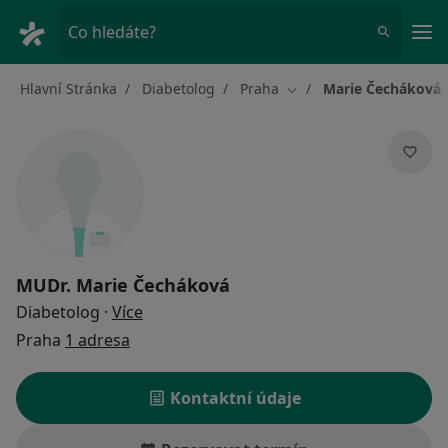
Hla
Co hledáte?
Hlavní Stránka
Diabetolog
Praha
Marie Čecháková
Změna města
MUDr.
Marie Čecháková
o specializacích
Diabetolog
·
Více
Praha
1 adresa
Kontaktní údaje