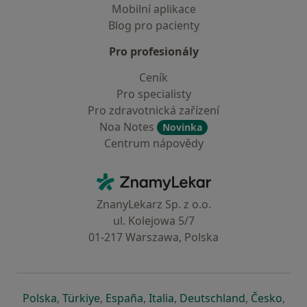
Mobilní aplikace
Blog pro pacienty
Pro profesionály
Ceník
Pro specialisty
Pro zdravotnická zařízení
Noa Notes
Novinka
Centrum nápovědy
Kontakt
ZnamyLekar - Hlavní stránka
ZnanyLekarz Sp. z o.o.
ul. Kolejowa 5/7
01-217 Warszawa, Polska
se otevře v nové záložce
se otevře v nové záložce
se otevře v nové záložce
se otevře v nové záložce
se otevře v 
se o
Polska
,
Türkiye
,
España
,
Italia
,
Deutschland
,
Česko
,