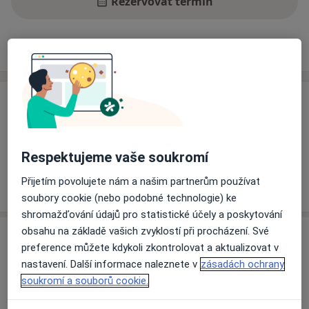
Rezervovat termín
Ceník
Adresy
Názory pacientů
Ceník
Informace o službách a cenách nejsou k dispozici
Tento specialista ještě nepřidával žádné informace o
Respektujeme vaše soukromí
svých službách.
Přijetím povolujete nám a našim partnerům používat
soubory cookie (nebo podobné technologie) ke
shromažďování údajů pro statistické účely a poskytování
obsahu na základě vašich zvyklostí při procházení. Své
Adresa
preference můžete kdykoli zkontrolovat a aktualizovat v
nastavení. Další informace naleznete v
zásadách ochrany
Diabetologická ambulance:
soukromí a souborů cookie.
Fakultní nemocnice Královské Vinohrady Šrobárova
1150/50, Praha 10, PSČ 100 34,
Praha 10
,
Praha