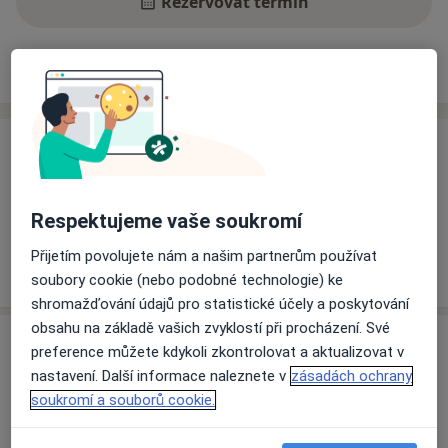
Rezervovat termín
Ceník
Adresy
Názory pacientů
Ceník
Informace o službách a cenách nejsou k dispozici
Tento specialista ještě nepřidával žádné informace o
Respektujeme vaše soukromí
svých službách.
Přijetím povolujete nám a našim partnerům používat
soubory cookie (nebo podobné technologie) ke
shromažďování údajů pro statistické účely a poskytování
obsahu na základě vašich zvyklostí při procházení. Své
Adresa
preference můžete kdykoli zkontrolovat a aktualizovat v
nastavení. Další informace naleznete v
zásadách ochrany
Praha 5
soukromí a souborů cookie.
Kartouzská,
Praha