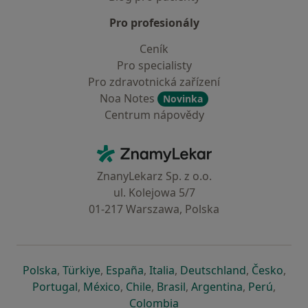
Pro profesionály
Ceník
Pro specialisty
Pro zdravotnická zařízení
Noa Notes
Novinka
Centrum nápovědy
Kontakt
ZnamyLekar - Hlavní stránka
ZnanyLekarz Sp. z o.o.
ul. Kolejowa 5/7
01-217 Warszawa, Polska
se otevře v nové záložce
se otevře v nové záložce
se otevře v nové záložce
se otevře v nové záložce
se otevře v 
se o
Polska
,
Türkiye
,
España
,
Italia
,
Deutschland
,
Česko
,
se otevře v nové záložce
se otevře v nové záložce
se otevře v nové záložce
se otevře v nové záložc
se otevře v 
se ote
Portugal
,
México
,
Chile
,
Brasil
,
Argentina
,
Perú
,
se otevře v nové záložce
Colombia