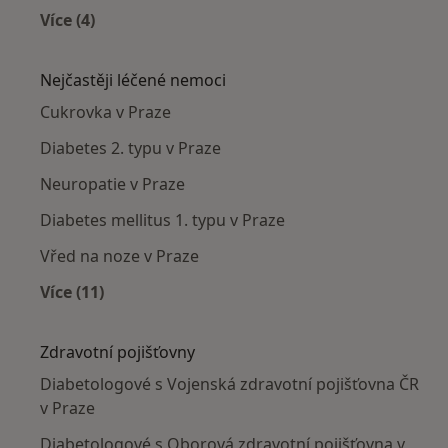
Více (4)
Více v kategorii: Diabetologové v okolí
Nejčastěji léčené nemoci
Cukrovka v Praze
Diabetes 2. typu v Praze
Neuropatie v Praze
Diabetes mellitus 1. typu v Praze
Vřed na noze v Praze
Více (11)
Více v kategorii: Nejčastěji léčené nemoci
Zdravotní pojišťovny
Diabetologové s Vojenská zdravotní pojišťovna ČR
v Praze
Diabetologové s Oborová zdravotní pojišťovna v