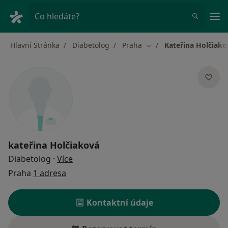
Hla
Co hledáte?
Hlavní Stránka
Diabetolog
Praha
Kateřina Holčiako
Změna města
kateřina Holčiaková
o specializacích
Diabetolog
·
Více
Praha
1 adresa
Kontaktní údaje