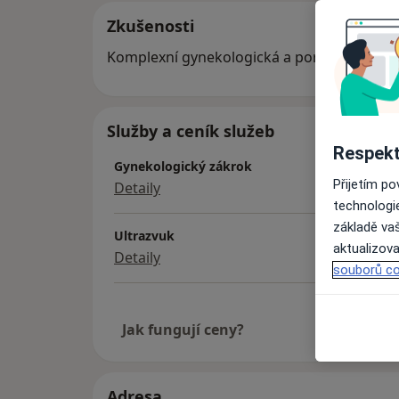
Zkušenosti
Komplexní gynekologická a porodnická pé
Služby a ceník služeb
Respekt
Gynekologický zákrok
Přijetím p
Detaily
technologi
základě vaš
Ultrazvuk
aktualizova
Detaily
souborů co
Jak fungují ceny?
Adresa