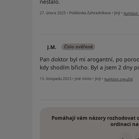
nestalo.
podle náz
27. února 2025
•
Poliklinika Zahradníkova
•
Jiný
•
Nahlásit 
J.M.
Číslo ověřené
J
Pan doktor byl mi arogantní, po porod
kdy shodím břicho. Byl a jsem 2 dny p
podle názoru uživate
13. listopadu 2023
•
jiné místo
•
Jiný
•
Nahlásit zneužití
Pomáhají vám názory rozhodovat o 
ordinaci na