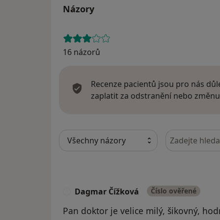
Názory
16 názorů
Recenze pacientů jsou pro nás důle
zaplatit za odstranění nebo změnu
Hledejte v ná
Dagmar Čížková
Číslo ověřené
D
Pan doktor je velice milý, šikovný, hod