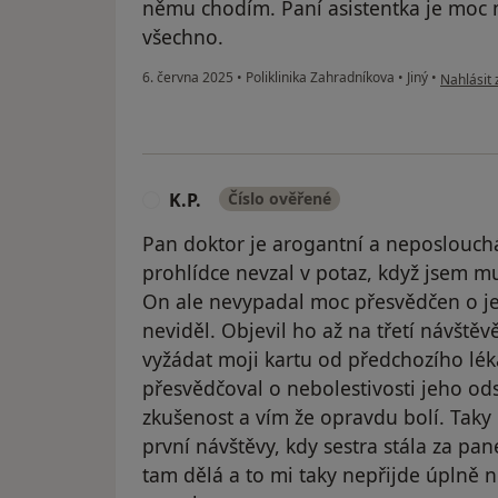
němu chodím. Paní asistentka je moc m
všechno.
podle ná
6. června 2025
•
Poliklinika Zahradníkova
•
Jiný
•
Nahlásit 
K.P.
Číslo ověřené
K
Pan doktor je arogantní a neposlouchá
prohlídce nevzal v potaz, když jsem mu
On ale nevypadal moc přesvědčen o je
neviděl. Objevil ho až na třetí návštěvě,
vyžádat moji kartu od předchozího lék
přesvědčoval o nebolestivosti jeho ods
zkušenost a vím že opravdu bolí. Tak
první návštěvy, kdy sestra stála za pa
tam dělá a to mi taky nepřijde úplně n