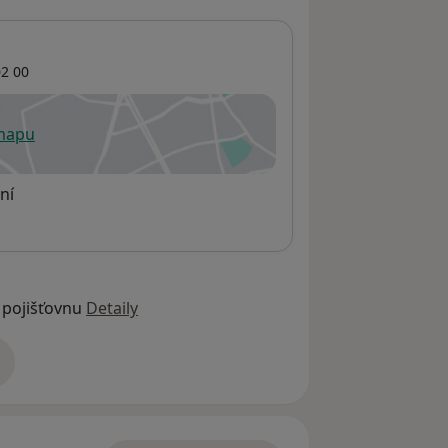
2 00
 mapu
 otevře v nové záložce
ní
 pojišťovnu
Detaily
adrese