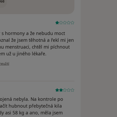
Ne
y s hormony a že nebudu moct
znal že jsem těhotná a řekl mi jen
u menstruaci, chtěl mi píchnout
em už u jiného lékaře.
ru uživatele S. T
neužití
jená nebyla. Na kontrole po
začít hubnout přebytečná kila
dy asi 58 kg a ano, měla jsem