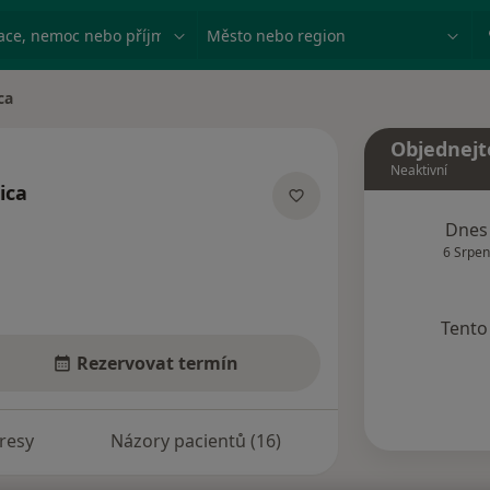
ace, nemoc nebo příjmení
Město nebo region
ca
Objednejt
Neaktivní
ica
lizacích
Dnes
6 Srpen
Tento 
Rezervovat termín
resy
Názory pacientů (16)