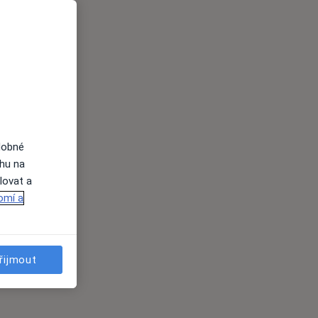
dobné
ahu na
lovat a
omí a
řijmout