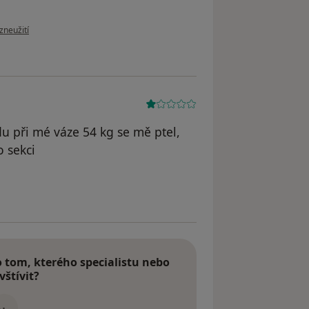
oru uživatele K.P.
zneužití
u při mé váze 54 kg se mě ptel,
o sekci
le J.M.
tom, kterého specialistu nebo
vštívit?