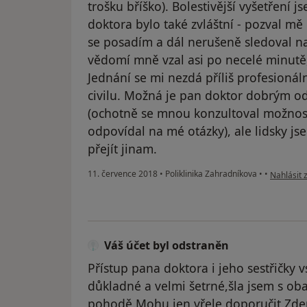
trošku bříško). Bolestivější vyšetření 
doktora bylo také zvláštní - pozval mě
se posadím a dál nerušeně sledoval n
vědomí mně vzal asi po necelé minutě
Jednání se mi nezdá příliš profesionální
civilu. Možná je pan doktor dobrým 
(ochotně se mnou konzultoval možnost
odpovídal na mé otázky), ale lidsky js
přejít jinam.
podle náz
11. července 2018
•
Poliklinika Zahradníkova
•
•
Nahlásit 
Váš účet byl odstraněn
Přístup pana doktora i jeho sestřičky vs
důkladné a velmi šetrné,šla jsem s o
pohodě.Mohu jen vřele doporučit.Zd