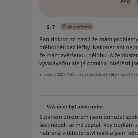
Ano
S. T
Číslo ověřené
S
Pan doktor mi tvrdil že mám problém
otěhotnět bez léčby. Nakonec ani nepo
že mám zvětšenou dělohu. A že dostan
vyvolávačku ale já odmítla. Naštěstí js
podle názo
3. února 2023
•
Poliklinika Zahradníkova
•
Jiný
•
Nahlásit z
Váš účet byl odstraněn
S panem doktorem jsem bohužel spoko
šestinedělí se mě zeptal, kdy hodlám 
nabraná v těhotenství (vážila jsem teh