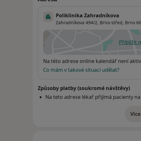
Poliklinika Zahradníkova
Zahradníkova 494/2,
Brno-střed
,
Brno
60
Přiblížit
se
Dostupnost
Na této adrese online kalendář není aktiv
Co mám v takové situaci udělat?
Způsoby platby (soukromé návštěvy)
Na teto adrese lékař přijímá pacienty na
Více
o 