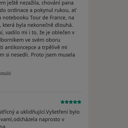
jsem ještě nezažila, chování pana
 do ordinace a pokynul rukou, ať
a notebooku Tour de France, na
, která byla nekonečně dlouhá.
, vadilo mi i to, že je oblečen v
odborníkem ve svém oboru
i antikoncepce a trpělivě mi
em si nesedli. Proto jsem musela
oru uživatele Váš účet byl odstraněn
zneužití
třícný a uklidňující.Vyšetření bylo
bavami,odcházela naprosto v
ena