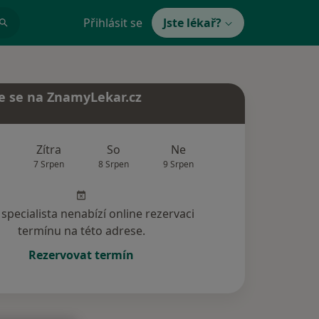
Přihlásit se
Jste lékař?
e se na ZnamyLekar.cz
Zítra
So
Ne
Po
Út
7 Srpen
8 Srpen
9 Srpen
10 Srpen
11 Srp
specialista nenabízí online rezervaci
termínu na této adrese.
Rezervovat termín