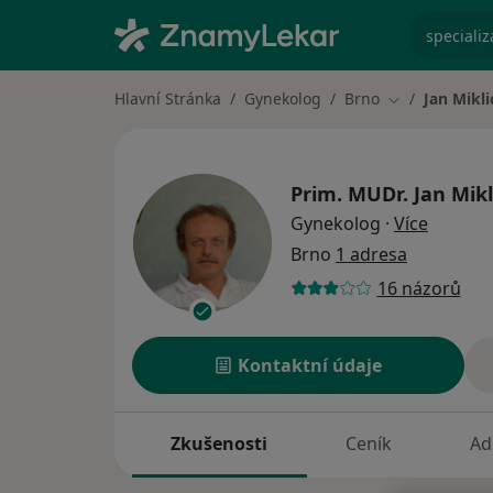
specializ
Hlavní Stránka
Gynekolog
Brno
Jan Mikli
Změna města
Prim. MUDr.
Jan Mikl
o specia
Gynekolog
·
Více
Brno
1 adresa
16 názorů
Kontaktní údaje
Zkušenosti
Ceník
Ad