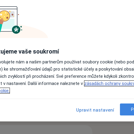
če
ujeme vaše soukromí
ovolujete nám a našim partnerům používat soubory cookie (nebo po
e) ke shromažďování údajů pro statistické účely a poskytování obs
ich zvyklostí při procházení. Své preference můžete kdykoli zkontro
t v nastavení. Další informace naleznete v
zásadách ochrany soukr
okie.
P
Upravit nastavení