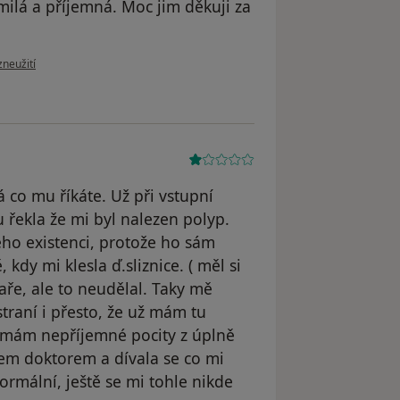
ilá a příjemná. Moc jim děkuji za
zoru uživatele Dagmar Čížková
zneužití
 co mu říkáte. Už při vstupní
 řekla že mi byl nalezen polyp.
ho existenci, protože ho sám
 kdy mi klesla ď.sliznice. ( měl si
aře, ale to neudělal. Taky mě
traní i přesto, že už mám tu
y mám nepříjemné pocity z úplně
nem doktorem a dívala se co mi
ormální, ještě se mi tohle nikde