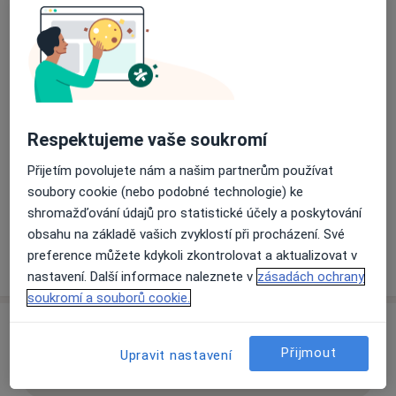
Radiodiagnostické oddělení
Živonínská 1630,
Praha
19016
Přiblížit mapu
se otevře v nové záložce
Respektujeme vaše soukromí
Dostupnost
Na této adrese online kalendář není aktivní
Přijetím povolujete nám a našim partnerům používat
soubory cookie (nebo podobné technologie) ke
Co mám v takové situaci udělat?
shromažďování údajů pro statistické účely a poskytování
obsahu na základě vašich zvyklostí při procházení. Své
preference můžete kdykoli zkontrolovat a aktualizovat v
Více
o adrese
nastavení. Další informace naleznete v
zásadách ochrany
soukromí a souborů cookie.
Názory
Přijmout
Upravit nastavení
Přidejte svůj názor