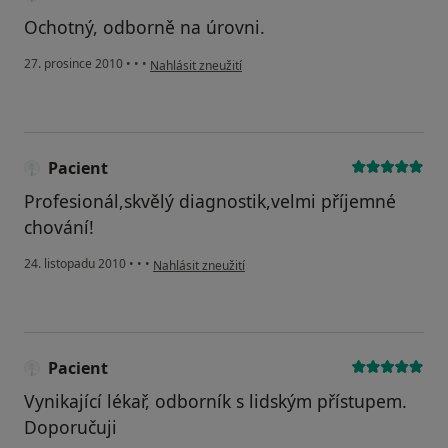
Ochotný, odborně na úrovni.
podle názoru uživatele Pacient
27. prosince 2010
•
•
•
Nahlásit zneužití
Pacient
Profesionál,skvělý diagnostik,velmi příjemné
chování!
podle názoru uživatele Pacient
24. listopadu 2010
•
•
•
Nahlásit zneužití
Pacient
Vynikající lékař, odborník s lidským přístupem.
Doporučuji