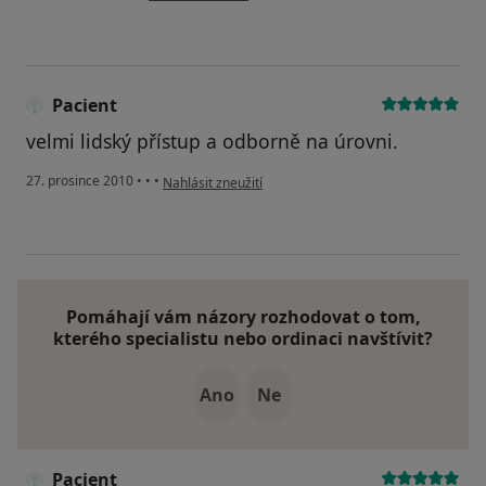
Pacient
velmi lidský přístup a odborně na úrovni.
podle názoru uživatele Pacient
27. prosince 2010
•
•
•
Nahlásit zneužití
Pomáhají vám názory rozhodovat o tom,
kterého specialistu nebo ordinaci navštívit?
Ano
Ne
Pacient