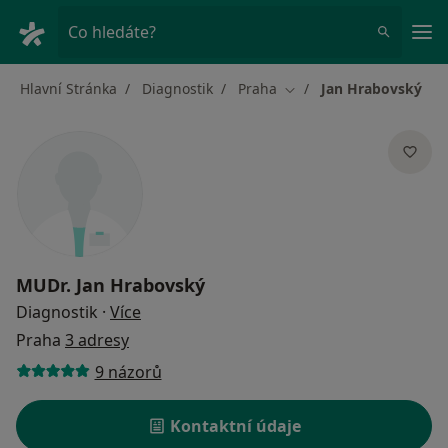
Hla
Co hledáte?
Hlavní Stránka
Diagnostik
Praha
Jan Hrabovský
Změna města
MUDr.
Jan Hrabovský
o specializacích
Diagnostik
·
Více
Praha
3 adresy
9 názorů
Kontaktní údaje