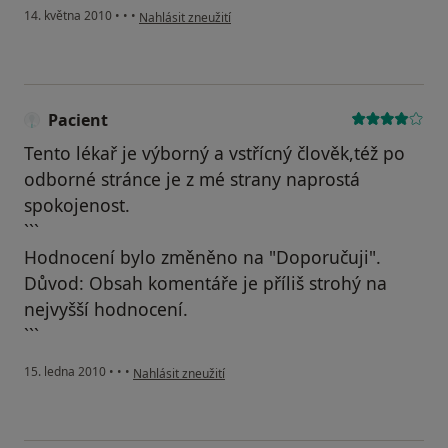
podle názoru uživatele Pacient
14. května 2010
•
•
•
Nahlásit zneužití
Pacient
Tento lékař je výborný a vstřícný člověk,též po
odborné stránce je z mé strany naprostá
spokojenost.
```
Hodnocení bylo změněno na "Doporučuji".
Důvod: Obsah komentáře je příliš strohý na
nejvyšší hodnocení.
```
podle názoru uživatele Pacient
15. ledna 2010
•
•
•
Nahlásit zneužití