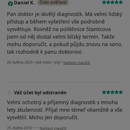
Daniel K.
Číslo ověřené
D
Pan doktor je skvělý diagnostik. Má velmi lidský
přístup a během vyšetření vše podrobně
vysvětluje. Rovněž na poliklinice Stamicova
jsem od něj dostal velmi blízký termín. Takže
mohu doporučit, a pokud půjdu znovu na sono,
tak rozhodně k panu doktorovi.
podle názoru uživatele Daniel K.
20. května 2020
•
jiné místo
•
Jiný
•
Nahlásit zneužití
Váš účet byl odstraněn
Velmi ochotný a příjemný diagnostik s mnoha
lety zkušeností. Přijal mne témeř okamžitě a vše
vysvětlil. Mohu jen doporučit.
podle názoru uživatele Váš účet byl odstraněn
25. dubna 2016
•
•
•
Nahlásit zneužití