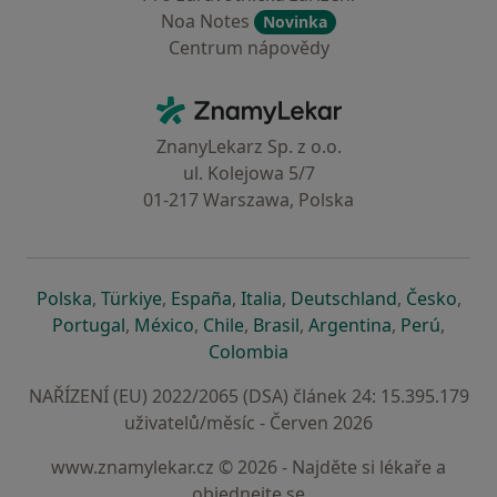
Noa Notes
Novinka
Centrum nápovědy
Kontakt
ZnamyLekar - Hlavní stránka
ZnanyLekarz Sp. z o.o.
ul. Kolejowa 5/7
01-217 Warszawa, Polska
se otevře v nové záložce
se otevře v nové záložce
se otevře v nové záložce
se otevře v nové záložce
se otevře v 
se o
Polska
,
Türkiye
,
España
,
Italia
,
Deutschland
,
Česko
,
se otevře v nové záložce
se otevře v nové záložce
se otevře v nové záložce
se otevře v nové záložc
se otevře v 
se ote
Portugal
,
México
,
Chile
,
Brasil
,
Argentina
,
Perú
,
se otevře v nové záložce
Colombia
NAŘÍZENÍ (EU) 2022/2065 (DSA) článek 24: 15.395.179
uživatelů/měsíc - Červen 2026
www.znamylekar.cz © 2026 - Najděte si lékaře a
objednejte se