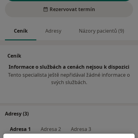
Rezervovat termín
Ceník
Adresy
Názory pacientů (9)
Ceník
Informace o službách a cenách nejsou k dispozici
Tento specialista ještě nepřidával žádné informace o
svých službách.
Adresy (3)
Adresa 1
Adresa 2
Adresa 3