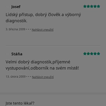
Josef
J
Lidský přístup, dobrý člověk a výborný
diagnostik.
podle názoru uživatele Josef
3. března 2009
•
•
•
Nahlásit zneužití
Stáňa
S
Velmi dobrý diagnostik,příjemné
vystupování,odborník na svém místě!
podle názoru uživatele Stáňa
13. února 2009
•
•
•
Nahlásit zneužití
Jste tento lékař?