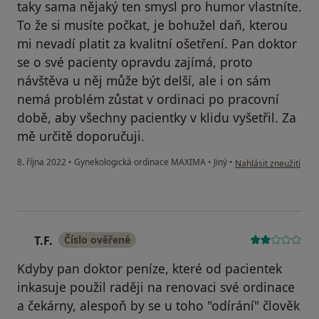
taky sama nějaký ten smysl pro humor vlastníte.
To že si musíte počkat, je bohužel daň, kterou
mi nevadí platit za kvalitní ošetření. Pan doktor
se o své pacienty opravdu zajímá, proto
návštěva u něj může být delší, ale i on sám
nemá problém zůstat v ordinaci po pracovní
době, aby všechny pacientky v klidu vyšetřil. Za
mě určitě doporučuji.
podle názoru uživatel
8. října 2022
•
Gynekologická ordinace MAXIMA
•
Jiný
•
Nahlásit zneužití
T.F.
Číslo ověřené
T
Kdyby pan doktor peníze, které od pacientek
inkasuje použil raději na renovaci své ordinace
a čekárny, alespoň by se u toho "odírání" člověk