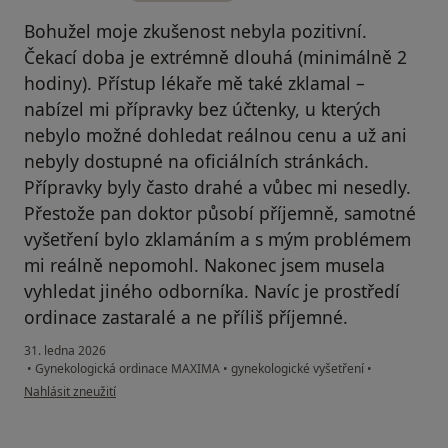
Bohužel moje zkušenost nebyla pozitivní.
Čekací doba je extrémně dlouhá (minimálně 2
hodiny). Přístup lékaře mě také zklamal –
nabízel mi přípravky bez účtenky, u kterých
nebylo možné dohledat reálnou cenu a už ani
nebyly dostupné na oficiálních stránkách.
Přípravky byly často drahé a vůbec mi nesedly.
Přestože pan doktor působí příjemně, samotné
vyšetření bylo zklamáním a s mým problémem
mi reálně nepomohl. Nakonec jsem musela
vyhledat jiného odborníka. Navíc je prostředí
ordinace zastaralé a ne příliš příjemné.
31. ledna 2026
•
Gynekologická ordinace MAXIMA
•
gynekologické vyšetření
•
podle názoru uživatele Veronika
Nahlásit zneužití