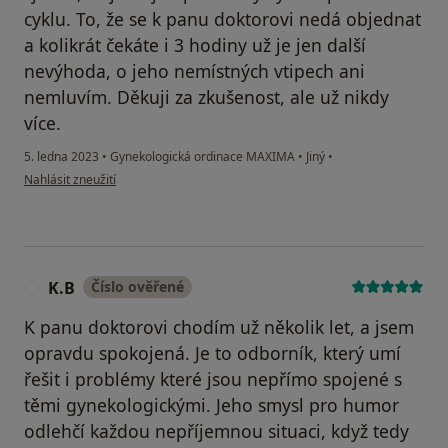
cyklu. To, že se k panu doktorovi nedá objednat
a kolikrát čekáte i 3 hodiny už je jen další
nevýhoda, o jeho nemístných vtipech ani
nemluvím. Děkuji za zkušenost, ale už nikdy
více.
5. ledna 2023
•
Gynekologická ordinace MAXIMA
•
Jiný
•
podle názoru uživatele K.P.
Nahlásit zneužití
K.B
Číslo ověřené
K
K panu doktorovi chodím už několik let, a jsem
opravdu spokojená. Je to odborník, který umí
řešit i problémy které jsou nepřímo spojené s
těmi gynekologickými. Jeho smysl pro humor
odlehčí každou nepříjemnou situaci, když tedy