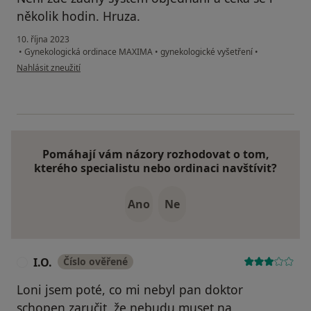
několik hodin. Hruza.
10. října 2023
•
Gynekologická ordinace MAXIMA
•
gynekologické vyšetření
•
podle názoru uživatele A.M.
Nahlásit zneužití
Pomáhají vám názory rozhodovat o tom,
kterého specialistu nebo ordinaci navštívit?
Ano
Ne
I.O.
Číslo ověřené
I
Loni jsem poté, co mi nebyl pan doktor
schopen zaručit, že nebudu muset na