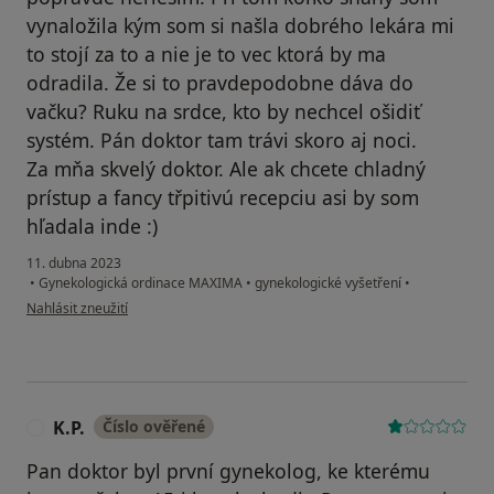
vynaložila kým som si našla dobrého lekára mi
to stojí za to a nie je to vec ktorá by ma
odradila. Že si to pravdepodobne dáva do
vačku? Ruku na srdce, kto by nechcel ošidiť
systém. Pán doktor tam trávi skoro aj noci.
Za mňa skvelý doktor. Ale ak chcete chladný
prístup a fancy třpitivú recepciu asi by som
hľadala inde :)
11. dubna 2023
•
Gynekologická ordinace MAXIMA
•
gynekologické vyšetření
•
podle názoru uživatele N.K.
Nahlásit zneužití
K.P.
Číslo ověřené
K
Pan doktor byl první gynekolog, ke kterému