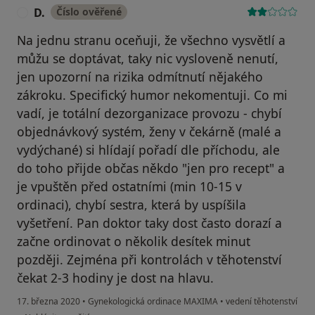
D.
Číslo ověřené
D
Na jednu stranu oceňuji, že všechno vysvětlí a
můžu se doptávat, taky nic vysloveně nenutí,
jen upozorní na rizika odmítnutí nějakého
zákroku. Specifický humor nekomentuji. Co mi
vadí, je totální dezorganizace provozu - chybí
objednávkový systém, ženy v čekárně (malé a
vydýchané) si hlídají pořadí dle příchodu, ale
do toho přijde občas někdo "jen pro recept" a
je vpuštěn před ostatními (min 10-15 v
ordinaci), chybí sestra, která by uspíšila
vyšetření. Pan doktor taky dost často dorazí a
začne ordinovat o několik desítek minut
později. Zejména při kontrolách v těhotenství
čekat 2-3 hodiny je dost na hlavu.
17. března 2020
•
Gynekologická ordinace MAXIMA
•
vedení těhotenství
podle názoru uživatele D.