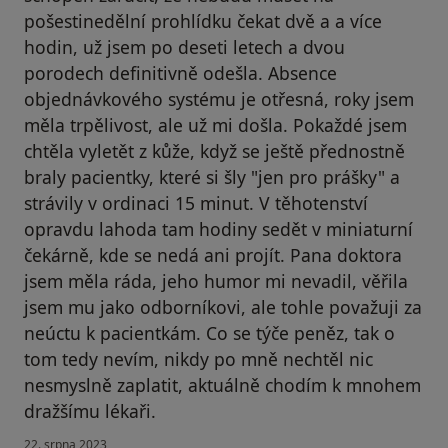
pošestinedělní prohlídku čekat dvě a a více
hodin, už jsem po deseti letech a dvou
porodech definitivně odešla. Absence
objednávkového systému je otřesná, roky jsem
měla trpělivost, ale už mi došla. Pokaždé jsem
chtěla vyletět z kůže, když se ještě přednostně
braly pacientky, které si šly "jen pro prášky" a
strávily v ordinaci 15 minut. V těhotenství
opravdu lahoda tam hodiny sedět v miniaturní
čekárně, kde se nedá ani projít. Pana doktora
jsem měla ráda, jeho humor mi nevadil, věřila
jsem mu jako odborníkovi, ale tohle považuji za
neúctu k pacientkám. Co se týče peněz, tak o
tom tedy nevím, nikdy po mně nechtěl nic
nesmyslně zaplatit, aktuálně chodím k mnohem
dražšímu lékaři.
22. srpna 2023