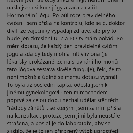
našla jsem si kurz jógy a začala cvičit
Hormonální jógu. Po půl roce pravidelného
cvičení jsem přišla na kontrolu, kde se p. doktor
divil, že vaječníky vypadají zdravé, ale prý to
bude jen zkreslení UTZ a PCOS mám pořád. Po
mém dotazu, že každý den pravidelně cvičím
jógu a zda by tedy mohla mít vliv ona (je i
lékařsky prokázané, že na srovnání hormonů
tato jógová sestava skvěle funguje), řekl, že to
není možné a úplně se mému dotazu vysmál.
To byla už poslední kapka, odešla jsem k
jinému gynekologovi - ten mimochodem
poprvé za celou dobu nechal udělat stěr těch
"rádoby zánětů", se kterými jsem za ním přišla
na konzultaci, protože jsem jimi byla neustále
strašena, a poslal je do laboratoře, aby se
zjistilo, že je to jen přirozený výtok uprostřed