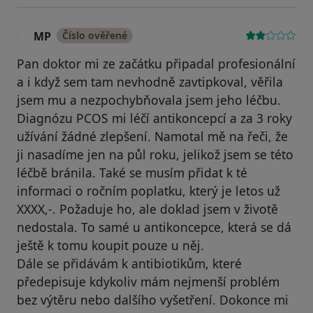
MP
Číslo ověřené
M
Pan doktor mi ze začátku připadal profesionální
a i když sem tam nevhodně zavtipkoval, věřila
jsem mu a nezpochybňovala jsem jeho léčbu.
Diagnózu PCOS mi léčí antikoncepcí a za 3 roky
užívání žádné zlepšení. Namotal mě na řeči, že
ji nasadíme jen na půl roku, jelikož jsem se této
léčbě bránila. Také se musím přidat k té
informaci o ročním poplatku, který je letos už
XXXX,-. Požaduje ho, ale doklad jsem v životě
nedostala. To samé u antikoncepce, která se dá
ještě k tomu koupit pouze u něj.
Dále se přidávám k antibiotikům, které
předepisuje kdykoliv mám nejmenší problém
bez výtěru nebo dalšího vyšetření. Dokonce mi