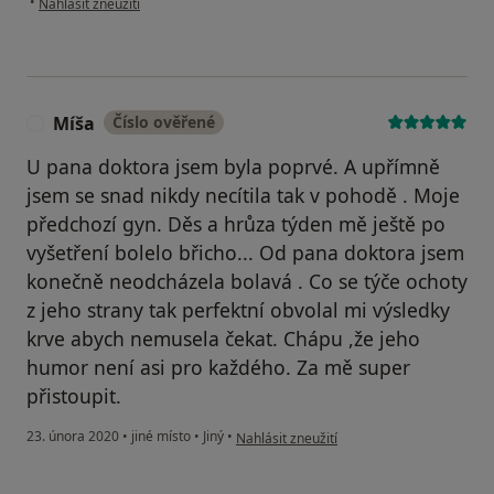
•
Nahlásit zneužití
Míša
Číslo ověřené
M
U pana doktora jsem byla poprvé. A upřímně
jsem se snad nikdy necítila tak v pohodě . Moje
předchozí gyn. Děs a hrůza týden mě ještě po
vyšetření bolelo břicho... Od pana doktora jsem
konečně neodcházela bolavá . Co se týče ochoty
z jeho strany tak perfektní obvolal mi výsledky
krve abych nemusela čekat. Chápu ,že jeho
humor není asi pro každého. Za mě super
přistoupit.
podle názoru uživatele Míša
23. února 2020
•
jiné místo
•
Jiný
•
Nahlásit zneužití