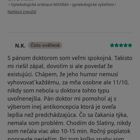
•
Gynekologická ordinace MAXIMA
•
gynekologické vyšetření
•
podle názoru uživatele I.O.
Nahlásit zneužití
N.K.
Číslo ověřené
N
S pánom doktorom som veľmi spokojná. Takisto
mi riešil zápal, dovolím si ale povedať že
existujúci. Chápem, že jeho humor nemusí
vyhovovať každému, za mňa osobne ale 11/10,
nikdy som nebola u doktora tohto typu
uvoľnenejšia. Pán doktor mi pomohol aj s
výberom inej antikoncepcia ktorá je oveľa
lepšia než predchádzajúca. Čo sa čakania týka,
nemala som problém. Chodím do Slatiny, nikdy
som nečala viac ako 10-15 min. Ročný poplatok
popravde neriešim. Pri tom koľko snahy som