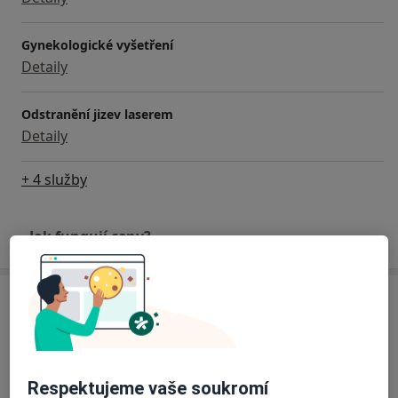
Gynekologické vyšetření
Detaily
Odstranění jizev laserem
Detaily
+ 4 služby
Jak fungují ceny?
Adresa
Gynekologická ordinace MAXIMA
Zámečnická 1,
Brno
60200
Respektujeme vaše soukromí