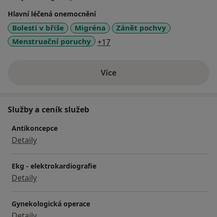
Hlavní léčená onemocnění
Bolesti v břiše
Migréna
Zánět pochvy
a11y_sr_more_diseases
Menstruační poruchy
+17
Více
o zkušenostech
Služby a ceník služeb
Antikoncepce
Detaily
Ekg - elektrokardiografie
Detaily
Gynekologická operace
Detaily