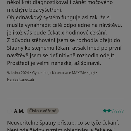
několikrát diagnostikoval i zánět močového
měchýře bez vyšetření.
Objednávkový systém funguje asi tak, že si
musíte vynahradit celé odpoledne na návštěvu,
jelikož vás bude čekat x hodinové čekání.
Z důvodu stěhování jsem se rozhodla přejít do
Slatiny ke stejnému lékaři, avšak hned po první
návštěvě jsem se definitivně rozhodla odejít.
Prostředí je velmi nehezké, až špinavé.
9. ledna 2024
•
Gynekologická ordinace MAXIMA
•
Jiný
•
podle názoru uživatele MP
Nahlásit zneužití
A.M.
Číslo ověřené
A
Neuveritelne špatný přístup, co se tyče čekání.
Není zde žádný systém objednání a čeká se i