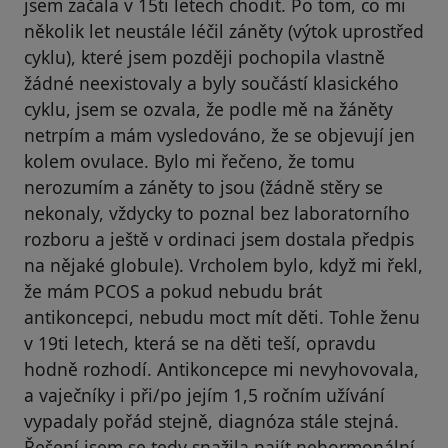
jsem začala v 15ti letech chodit. Po tom, co mi
několik let neustále léčil záněty (výtok uprostřed
cyklu), které jsem později pochopila vlastně
žádné neexistovaly a byly součástí klasického
cyklu, jsem se ozvala, že podle mě na žáněty
netrpím a mám vysledováno, že se objevují jen
kolem ovulace. Bylo mi řečeno, že tomu
nerozumím a záněty to jsou (žádně stěry se
nekonaly, vždycky to poznal bez laboratorního
rozboru a ještě v ordinaci jsem dostala předpis
na nějaké globule). Vrcholem bylo, když mi řekl,
že mám PCOS a pokud nebudu brát
antikoncepci, nebudu moct mít děti. Tohle ženu
v 19ti letech, která se na děti teší, opravdu
hodně rozhodí. Antikoncepce mi nevyhovovala,
a vaječníky i při/po jejím 1,5 ročním užívání
vypadaly pořád stejně, diagnóza stále stejná.
Řešení jsem se tedy snažila najít nehormonální,