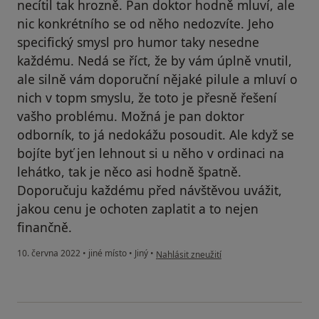
necítil tak hrozně. Pan doktor hodně mluví, ale
nic konkrétního se od něho nedozvíte. Jeho
specifický smysl pro humor taky nesedne
každému. Nedá se říct, že by vám úplně vnutil,
ale silně vám doporuční nějaké pilule a mluví o
nich v topm smyslu, že toto je přesně řešení
vašho problému. Možná je pan doktor
odborník, to já nedokážu posoudit. Ale když se
bojíte byť jen lehnout si u něho v ordinaci na
lehátko, tak je něco asi hodně špatně.
Doporučuju každému před návštěvou uvážit,
jakou cenu je ochoten zaplatit a to nejen
finančně.
podle názoru uživatele T.F.
10. června 2022
•
jiné místo
•
Jiný
•
Nahlásit zneužití