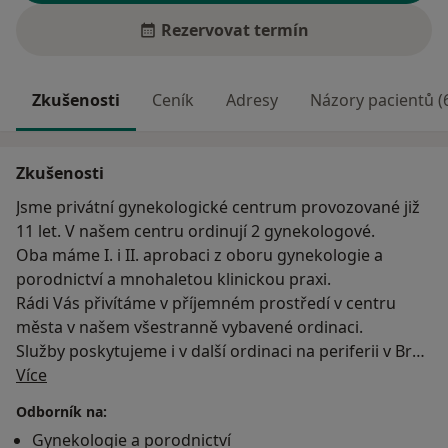
Rezervovat termín
Zkušenosti
Ceník
Adresy
Názory pacientů (
Zkušenosti
Jsme privátní gynekologické centrum provozované již
11 let. V našem centru ordinují 2 gynekologové.
Oba máme I. i II. aprobaci z oboru gynekologie a
porodnictví a mnohaletou klinickou praxi.
Rádi Vás přivítáme v příjemném prostředí v centru
města v našem všestranně vybavené ordinaci.
Služby poskytujeme i v další ordinaci na periferii v Brně
O mně
- Slatině.
Více
Odborník na:
Gynekologie a porodnictví