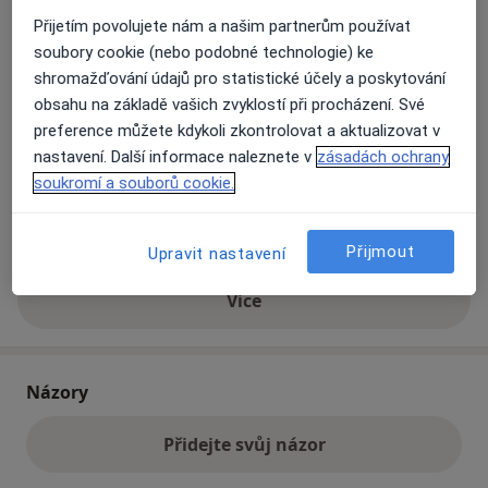
Přiblížit mapu
Přijetím povolujete nám a našim partnerům používat
se otevře v nové záložce
soubory cookie (nebo podobné technologie) ke
shromažďování údajů pro statistické účely a poskytování
Dostupnost
Na této adrese online kalendář není aktivní
obsahu na základě vašich zvyklostí při procházení. Své
Co mám v takové situaci udělat?
preference můžete kdykoli zkontrolovat a aktualizovat v
nastavení. Další informace naleznete v
zásadách ochrany
soukromí a souborů cookie.
Způsoby platby (soukromé návštěvy)
Na teto adrese lékař přijímá pacienty na pojišťovnu
Detaily
Přijmout
Upravit nastavení
Více
o adrese
Názory
Přidejte svůj názor