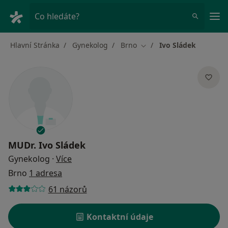
Hla
Co hledáte?
Hlavní Stránka
Gynekolog
Brno
Ivo Sládek
Změna města
MUDr.
Ivo Sládek
o specializacích
Gynekolog
·
Více
Brno
1 adresa
61 názorů
Kontaktní údaje