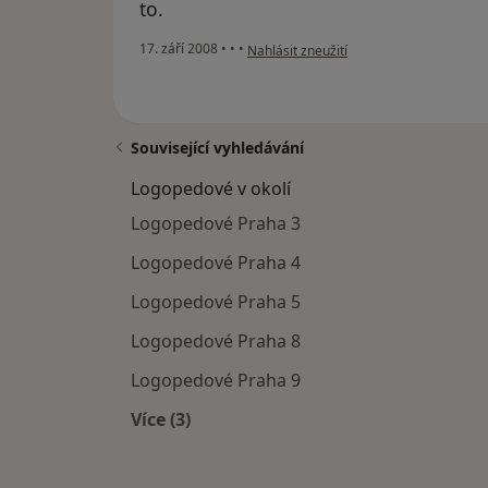
to.
podle názoru uživatele Radka
17. září 2008
•
•
•
Nahlásit zneužití
Související vyhledávání
Logopedové v okolí
Logopedové Praha 3
Logopedové Praha 4
Logopedové Praha 5
Logopedové Praha 8
Logopedové Praha 9
Více (3)
Více v kategorii: Logopedové v okolí