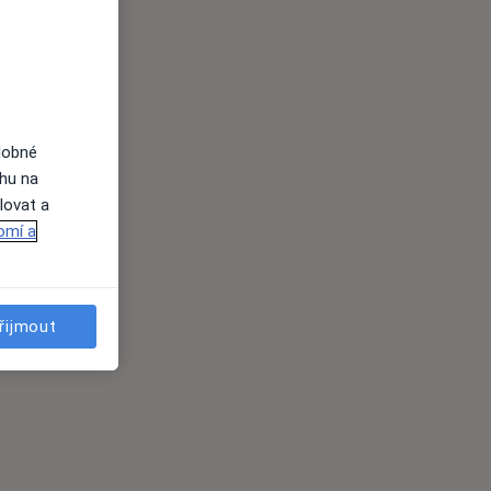
dobné
ahu na
lovat a
omí a
řijmout