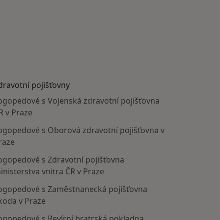
dravotní pojišťovny
ogopedové s Vojenská zdravotní pojišťovna
R v Praze
ogopedové s Oborová zdravotní pojišťovna v
raze
ogopedové s Zdravotní pojišťovna
inisterstva vnitra ČR v Praze
ogopedové s Zaměstnanecká pojišťovna
koda v Praze
ogopedové s Revírní bratrská pokladna,