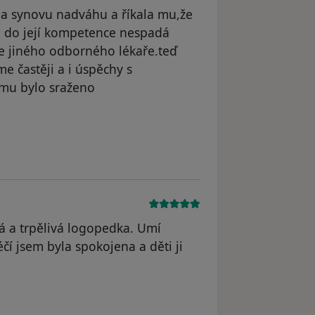
na synovu nadváhu a říkala mu,že
to do její kompetence nespadá
 jiného odborného lékaře.teď
e častěji a i úspěchy s
 mu bylo sraženo
lá a trpělivá logopedka. Umí
éčí jsem byla spokojena a děti ji