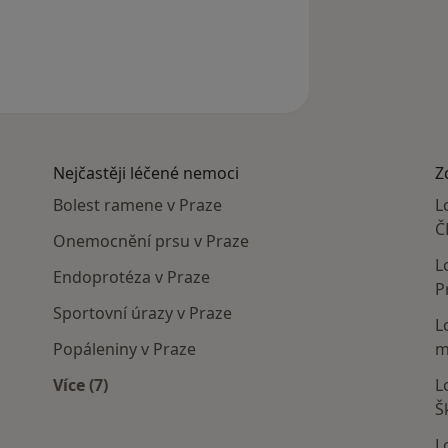
Nejčastěji léčené nemoci
Z
Bolest ramene v Praze
L
Č
Onemocnění prsu v Praze
L
Endoprotéza v Praze
P
Sportovní úrazy v Praze
L
Popáleniny v Praze
m
Více (7)
L
Více v kategorii: Nejčastěji léčené nemoci
Š
L