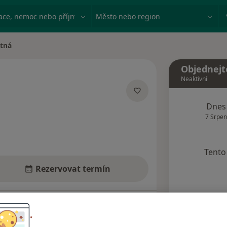
ace, nemoc nebo příjmení
Město nebo region
stná
Objednejt
Neaktivní
zacích
Dnes
7 Srpen
Tento 
Rezervovat termín
Názory pacientů (4)