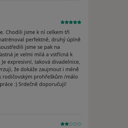
Chodili jsme k ní celkem tři
natrénoval perfektně, druhý úplně
 soustředili jsme se pak na
astná je velmi milá a vstřícná k
. Je expresivní, taková divadelnice,
vrzuji, že dokáže zaujmout i méně
á k rodičovským prohřeškům /málo
y práce :) Srdečně doporučuji!
dstraněn