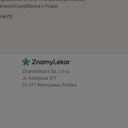
dravotní pojišťovna v Praze
íce (1)
Více v kategorii: Zdravotní pojišťovny
Kontakt
ZnamyLekar - Hlavní stránka
ZnanyLekarz Sp. z o.o.
ul. Kolejowa 5/7
01-217 Warszawa, Polska