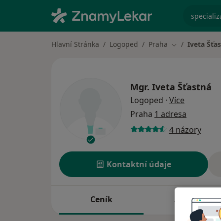
specializ
Hlavní Stránka
Logoped
Praha
Iveta Šťa
Změna města
Mgr.
Iveta Šťastná
o speciali
Logoped
·
Více
Praha
1 adresa
4 názory
Kontaktní údaje
Ceník
Adresy