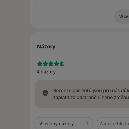
Více
o 
Názory
4 názory
Recenze pacientů jsou pro nás důle
zaplatit za odstranění nebo změnu
Hledejte v ná