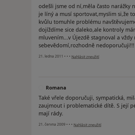
odešli jsme od ní,měla často narážky 
je líný a musí sportovat,myslim si,že 
kvůlu tomuhle problému navštěvujeme
dojíždíme sice daleko,ale kontroly mám
mluvením...v Újezdě stagnoval a vždy
sebevědomí,rozhodně nedoporučuji!!!
podle názoru uživatele Pacient
21. ledna 2011
•
•
•
Nahlásit zneužití
Romana
R
Také vřele doporučuji, sympatická, mi
zaujmout i problematické dítě. S její p
mají rády.
podle názoru uživatele Romana
21. června 2009
•
•
•
Nahlásit zneužití