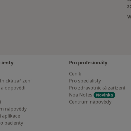
z
V
cienty
Pro profesionály
Ceník
nická zařízení
Pro specialisty
 a odpovědi
Pro zdravotnická zařízení
Noa Notes
Novinka
i
Centrum nápovědy
um nápovědy
 aplikace
ro pacienty