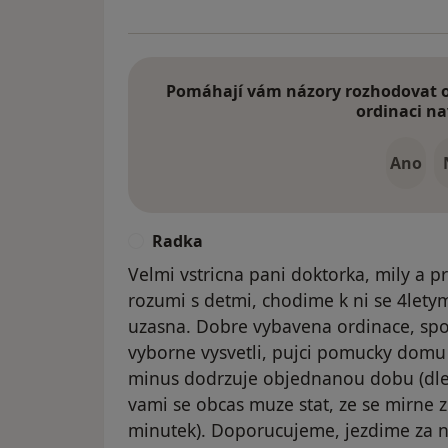
Pomáhají vám názory rozhodovat o 
ordinaci na
Ano
Radka
R
Velmi vstricna pani doktorka, mily a pr
rozumi s detmi, chodime k ni se 4letym
uzasna. Dobre vybavena ordinace, sp
vyborne vysvetli, pujci pomucky domu
minus dodrzuje objednanou dobu (dle 
vami se obcas muze stat, ze se mirne zd
minutek). Doporucujeme, jezdime za ni 