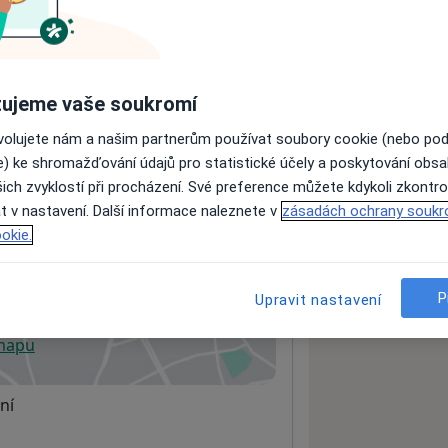
ách nejsou k dispozici
ádné informace o svých službách.
ujeme vaše soukromí
ovolujete nám a našim partnerům používat soubory cookie (nebo po
e) ke shromažďování údajů pro statistické účely a poskytování obs
ich zvyklostí při procházení. Své preference můžete kdykoli zkontro
t v nastavení. Další informace naleznete v
zásadách ochrany soukr
okie.
P
Upravit nastavení
 mapu
 otevře v nové záložce
ní