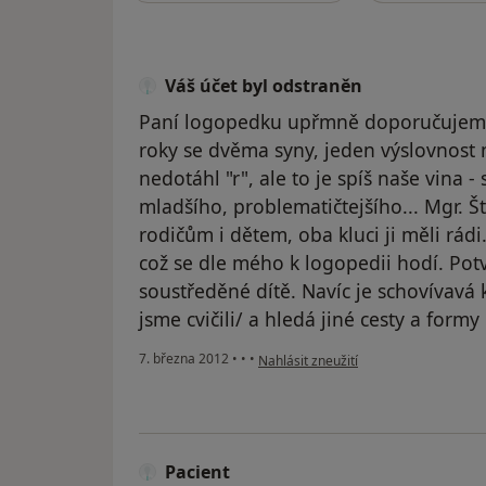
Váš účet byl odstraněn
Paní logopedku upřmně doporučujeme. 
roky se dvěma syny, jeden výslovnost 
nedotáhl "r", ale to je spíš naše vina -
mladšího, problematičtejšího... Mgr. Šť
rodičům i dětem, oba kluci ji měli rádi
což se dle mého k logopedii hodí. Pot
soustředěné dítě. Navíc je schovívav
jsme cvičili/ a hledá jiné cesty a form
podle názoru uživatele Váš účet byl o
7. března 2012
•
•
•
Nahlásit zneužití
Pacient