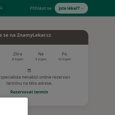
Přihlásit se
Jste lékař?
e se na ZnamyLekar.cz
Zítra
Ne
Po
Út
St
8 Srpen
9 Srpen
10 Srpen
11 Srpen
12 Srp
specialista nenabízí online rezervaci
termínu na této adrese.
Rezervovat termín