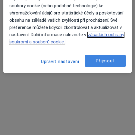
soubory cookie (nebo podobné technologie) ke
Názory
shromažďování údajů pro statistické účely a poskytování
obsahu na základě vašich zvyklostí při procházení. Své
Přidejte svůj názor
preference můžete kdykoli zkontrolovat a aktualizovat v
nastavení. Další informace naleznete v
zásadách ochrany
soukromí a souborů cookie.
26 názorů
Přijmout
Upravit nastavení
Recenze pacientů jsou pro nás důležité.
Specialisté nemají možnost zaplatit za
odstranění nebo změnu recenze pacienta.
Další informace o názorech
Další informace.