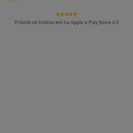
Rezervovat termín
Průměrné hodnocení na Apple a Play Store 4.5
Ceník
Adresy
Názory pacientů (26)
Služby a ceník služeb
Hysteroskopie
Detaily
Jak fungují ceny?
Adresy (2)
Adresa 1
Adresa 2