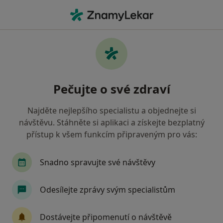
Hla
Co hledáte?
Hlavní Stránka
Gynekolog
Brno
Ivan Huvar
Změna města
Pečujte o své zdraví
Najděte nejlepšího specialistu a objednejte si
návštěvu. Stáhněte si aplikaci a získejte bezplatný
přístup k všem funkcím připraveným pro vás:
MUDr.
Ivan Huvar
o specializacích
Gynekolog
·
Více
Snadno spravujte své návštěvy
Brno
2 adresy
26 názorů
Odesílejte zprávy svým specialistům
Kontaktní údaje
Dostávejte připomenutí o návštěvě