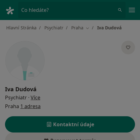
Hla
Co hledáte?
Hlavní Stránka
Psychiatr
Praha
Iva Dudová
Změna města
Iva Dudová
o specializacích
Psychiatr
·
Více
Praha
1 adresa
Kontaktní údaje