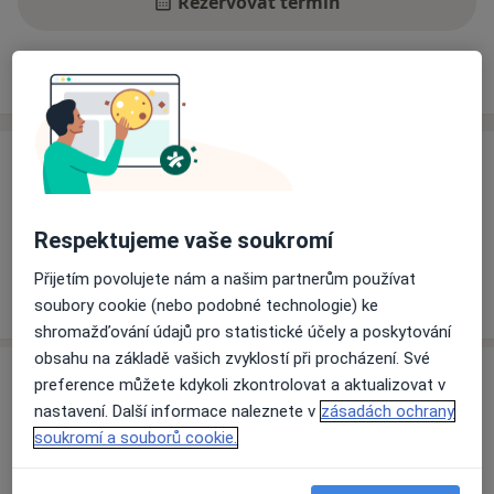
Rezervovat termín
Ceník
Adresy
Názory pacientů
Ceník
Informace o službách a cenách nejsou k dispozici
Tento specialista ještě nepřidával žádné informace o
Respektujeme vaše soukromí
svých službách.
Přijetím povolujete nám a našim partnerům používat
soubory cookie (nebo podobné technologie) ke
shromažďování údajů pro statistické účely a poskytování
obsahu na základě vašich zvyklostí při procházení. Své
Adresa
preference můžete kdykoli zkontrolovat a aktualizovat v
nastavení. Další informace naleznete v
zásadách ochrany
Fakultní nemocnice v Motole, LDN
soukromí a souborů cookie.
V Úvalu 1/84,
Praha
150 06