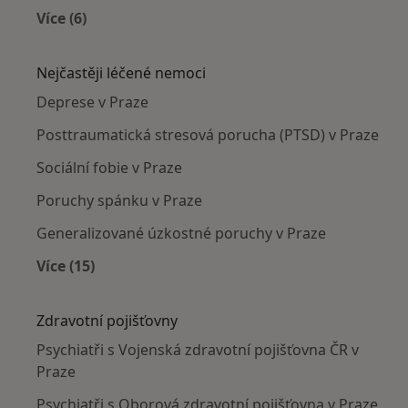
Více (6)
Více v kategorii: Psychiatři v okolí
Nejčastěji léčené nemoci
Deprese v Praze
Posttraumatická stresová porucha (PTSD) v Praze
Sociální fobie v Praze
Poruchy spánku v Praze
Generalizované úzkostné poruchy v Praze
Více (15)
Více v kategorii: Nejčastěji léčené nemoci
Zdravotní pojišťovny
Psychiatři s Vojenská zdravotní pojišťovna ČR v
Praze
Psychiatři s Oborová zdravotní pojišťovna v Praze