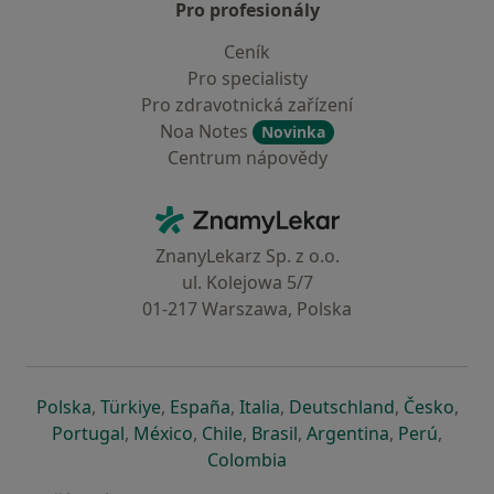
Pro profesionály
Ceník
Pro specialisty
Pro zdravotnická zařízení
Noa Notes
Novinka
Centrum nápovědy
Kontakt
ZnamyLekar - Hlavní stránka
ZnanyLekarz Sp. z o.o.
ul. Kolejowa 5/7
01-217 Warszawa, Polska
se otevře v nové záložce
se otevře v nové záložce
se otevře v nové záložce
se otevře v nové záložce
se otevře v 
se o
Polska
,
Türkiye
,
España
,
Italia
,
Deutschland
,
Česko
,
se otevře v nové záložce
se otevře v nové záložce
se otevře v nové záložce
se otevře v nové záložc
se otevře v 
se ote
Portugal
,
México
,
Chile
,
Brasil
,
Argentina
,
Perú
,
se otevře v nové záložce
Colombia