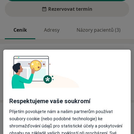
Rezervovat termín
Ceník
Adresy
Názory pacientů (3)
Ceník
Informace o službách a cenách nejsou k dispozici
Tento specialista ještě nepřidával žádné informace o
svých službách.
Respektujeme vaše soukromí
Adresa
Přijetím povolujete nám a našim partnerům používat
soubory cookie (nebo podobné technologie) ke
Soukromá zubní lékařka
shromažďování údajů pro statistické účely a poskytování
Antonínova 4465,
Zlín
76001
obsahu na základě vašich zvyklostí při procházení. Své