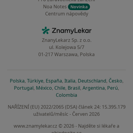
Noa Notes
Novinka
Centrum nápovědy
Kontakt
ZnamyLekar - Hlavní stránka
ZnanyLekarz Sp. z o.o.
ul. Kolejowa 5/7
01-217 Warszawa, Polska
se otevře v nové záložce
se otevře v nové záložce
se otevře v nové záložce
se otevře v nové záložce
se otevře v 
se o
Polska
,
Türkiye
,
España
,
Italia
,
Deutschland
,
Česko
,
se otevře v nové záložce
se otevře v nové záložce
se otevře v nové záložce
se otevře v nové záložc
se otevře v 
se ote
Portugal
,
México
,
Chile
,
Brasil
,
Argentina
,
Perú
,
se otevře v nové záložce
Colombia
NAŘÍZENÍ (EU) 2022/2065 (DSA) článek 24: 15.395.179
uživatelů/měsíc - Červen 2026
www.znamylekar.cz © 2026 - Najděte si lékaře a