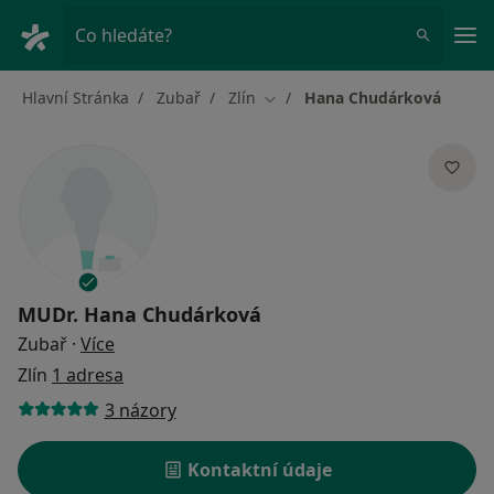
Hla
Co hledáte?
Hlavní Stránka
Zubař
Zlín
Hana Chudárková
Změna města
MUDr.
Hana Chudárková
o specializacích
Zubař
·
Více
Zlín
1 adresa
3 názory
Kontaktní údaje