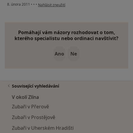
podle názoru uživatele Pacient
8. února 2011
•
•
•
Nahlásit zneužití
Pomáhají vám názory rozhodovat o tom,
kterého specialistu nebo ordinaci navštívit?
Ano
Ne
Související vyhledávání
V okolí Zlína
Zubaři v Přerově
Zubaři v Prostějově
Zubaři v Uherském Hradišti