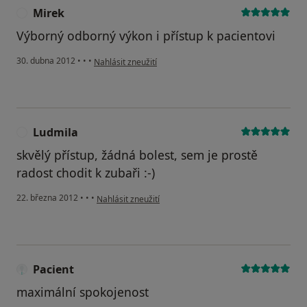
Mirek
M
Výborný odborný výkon i přístup k pacientovi
podle názoru uživatele Mirek
30. dubna 2012
•
•
•
Nahlásit zneužití
Ludmila
L
skvělý přístup, žádná bolest, sem je prostě
radost chodit k zubaři :-)
podle názoru uživatele Ludmila
22. března 2012
•
•
•
Nahlásit zneužití
Pacient
maximální spokojenost