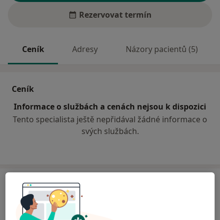
Rezervovat termín
Ceník
Adresy
Názory pacientů (5)
Ceník
Informace o službách a cenách nejsou k dispozici
Tento specialista ještě nepřidával žádné informace o
svých službách.
Adresa
Klinická logopedie
Troilova 17,
Praha
10000