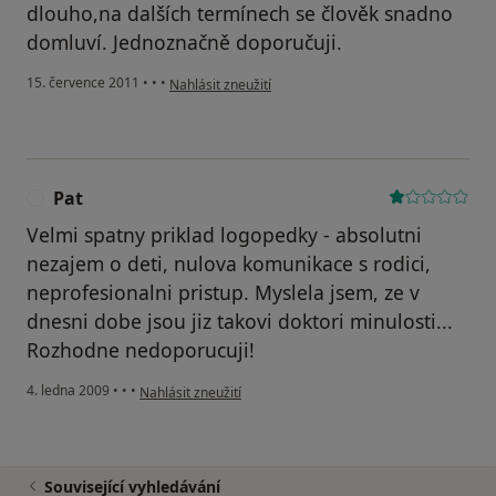
dlouho,na dalších termínech se člověk snadno
domluví. Jednoznačně doporučuji.
podle názoru uživatele Pacient
15. července 2011
•
•
•
Nahlásit zneužití
Pat
P
Velmi spatny priklad logopedky - absolutni
nezajem o deti, nulova komunikace s rodici,
neprofesionalni pristup. Myslela jsem, ze v
dnesni dobe jsou jiz takovi doktori minulosti...
Rozhodne nedoporucuji!
podle názoru uživatele Pat
4. ledna 2009
•
•
•
Nahlásit zneužití
Související vyhledávání