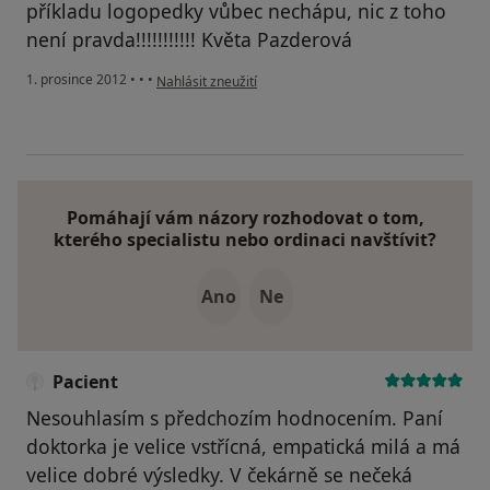
příkladu logopedky vůbec nechápu, nic z toho
není pravda!!!!!!!!!!! Květa Pazderová
podle názoru uživatele Váš účet byl odstraněn
1. prosince 2012
•
•
•
Nahlásit zneužití
Pomáhají vám názory rozhodovat o tom,
kterého specialistu nebo ordinaci navštívit?
Ano
Ne
Pacient
Nesouhlasím s předchozím hodnocením. Paní
doktorka je velice vstřícná, empatická milá a má
velice dobré výsledky. V čekárně se nečeká