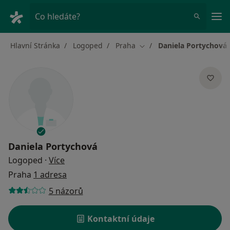
Hla
Co hledáte?
Hlavní Stránka
Logoped
Praha
Daniela Portychová
Změna města
Daniela Portychová
o specializacích
Logoped
·
Více
Praha
1 adresa
5 názorů
Kontaktní údaje