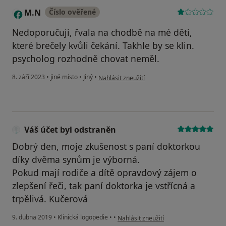
M.N
Číslo ověřené
M
Nedoporučuji, řvala na chodbě na mé děti,
které brečely kvůli čekání. Takhle by se klin.
psycholog rozhodně chovat neměl.
podle názoru uživatele M.N
8. září 2023
•
jiné místo
•
Jiný
•
Nahlásit zneužití
Váš účet byl odstraněn
Dobrý den, moje zkušenost s paní doktorkou
díky dvěma synům je výborná.
Pokud mají rodiče a dítě opravdový zájem o
zlepšení řeči, tak paní doktorka je vstřícná a
trpělivá. Kučerová
podle názoru uživatele Váš účet byl od
9. dubna 2019
•
Klinická logopedie
•
•
Nahlásit zneužití