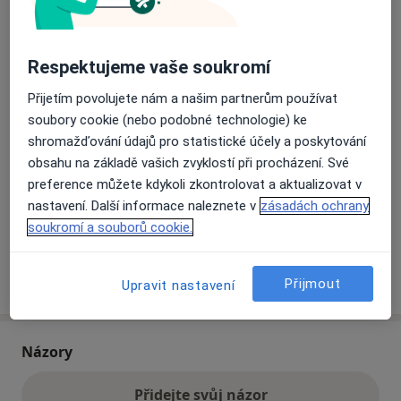
Přiblížit mapu
se otevře v nové záložce
Respektujeme vaše soukromí
Přijetím povolujete nám a našim partnerům používat
Dostupnost
Na této adrese online kalendář není aktivní
soubory cookie (nebo podobné technologie) ke
Co mám v takové situaci udělat?
shromažďování údajů pro statistické účely a poskytování
obsahu na základě vašich zvyklostí při procházení. Své
Způsoby platby (soukromé návštěvy)
preference můžete kdykoli zkontrolovat a aktualizovat v
Na teto adrese lékař přijímá pacienty na pojišťovnu
nastavení. Další informace naleznete v
zásadách ochrany
Detaily
soukromí a souborů cookie.
Více
Přijmout
o adrese
Upravit nastavení
Názory
Přidejte svůj názor