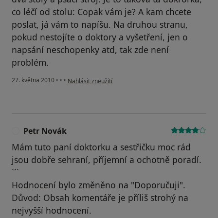
co léčí od stolu: Copak vám je? A kam chcete
poslat, já vám to napíšu. Na druhou stranu,
pokud nestojíte o doktory a vyšetření, jen o
napsání neschopenky atd, tak zde není
problém.
podle názoru uživatele Váš účet byl odstraněn
27. května 2010
•
•
•
Nahlásit zneužití
Petr Novák
P
Mám tuto paní doktorku a sestřičku moc rád
jsou dobře sehraní, příjemní a ochotně poradí.
```
Hodnocení bylo změněno na "Doporučuji".
Důvod: Obsah komentáře je příliš strohý na
nejvyšší hodnocení.