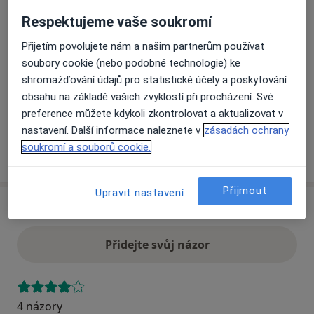
Respektujeme vaše soukromí
Přiblížit mapu
Přijetím povolujete nám a našim partnerům používat
se otevře v nové záložce
soubory cookie (nebo podobné technologie) ke
Dostupnost
shromažďování údajů pro statistické účely a poskytování
Na této adrese online kalendář není aktivní
obsahu na základě vašich zvyklostí při procházení. Své
Co mám v takové situaci udělat?
preference můžete kdykoli zkontrolovat a aktualizovat v
nastavení. Další informace naleznete v
zásadách ochrany
soukromí a souborů cookie.
Více
o adrese
Přijmout
Upravit nastavení
Názory
Přidejte svůj názor
4 názory