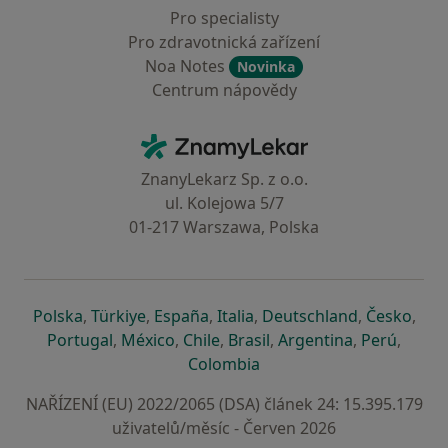
Pro specialisty
Pro zdravotnická zařízení
Noa Notes
Novinka
Centrum nápovědy
Kontakt
ZnamyLekar - Hlavní stránka
ZnanyLekarz Sp. z o.o.
ul. Kolejowa 5/7
01-217 Warszawa, Polska
se otevře v nové záložce
se otevře v nové záložce
se otevře v nové záložce
se otevře v nové záložce
se otevře v 
se o
Polska
,
Türkiye
,
España
,
Italia
,
Deutschland
,
Česko
,
se otevře v nové záložce
se otevře v nové záložce
se otevře v nové záložce
se otevře v nové záložc
se otevře v 
se ote
Portugal
,
México
,
Chile
,
Brasil
,
Argentina
,
Perú
,
se otevře v nové záložce
Colombia
NAŘÍZENÍ (EU) 2022/2065 (DSA) článek 24: 15.395.179
uživatelů/měsíc - Červen 2026