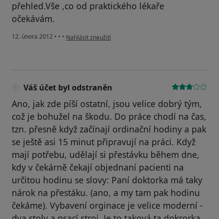
přehled.Vše ,co od praktického lékaře
očekávám.
podle názoru uživatele Váš účet byl odstraněn
12. února 2012
•
•
•
Nahlásit zneužití
Váš účet byl odstraněn
Ano, jak zde píší ostatní, jsou velice dobrý tým,
což je bohužel na škodu. Do práce chodí na čas,
tzn. přesně když začínají ordinační hodiny a pak
se ještě asi 15 minut připravují na práci. Když
mají potřebu, udělají si přestávku během dne,
kdy v čekárně čekají objednaní pacienti na
určitou hodinu se slovy: Paní doktorka má taky
nárok na přestáku. (ano, a my tam pak hodinu
čekáme). Vybavení orginace je velice moderní -
dva stoly a psací stroj. Je to taková ta dokrorka,