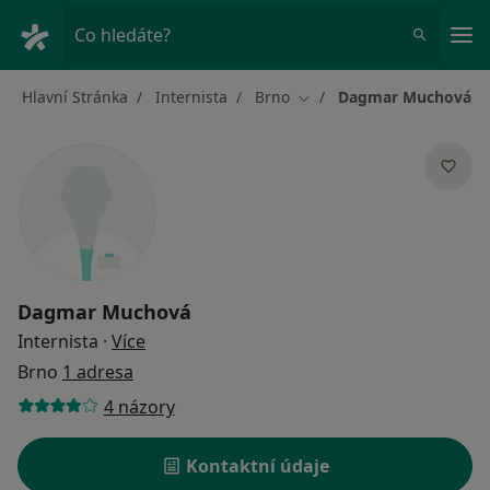
Hla
Co hledáte?
Hlavní Stránka
Internista
Brno
Dagmar Muchová
Změna města
Dagmar Muchová
o specializacích
Internista
·
Více
Brno
1 adresa
4 názory
Kontaktní údaje