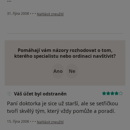
```
podle názoru uživatele Petr Novák
31. října 2008
•
•
•
Nahlásit zneužití
Pomáhají vám názory rozhodovat o tom,
kterého specialistu nebo ordinaci navštívit?
Ano
Ne
Váš účet byl odstraněn
Paní doktorka je sice už starší, ale se setřičkou
tvoří skvělý tým, který vždy pomůže a poradí.
podle názoru uživatele Váš účet byl odstraněn
15. října 2008
•
•
•
Nahlásit zneužití