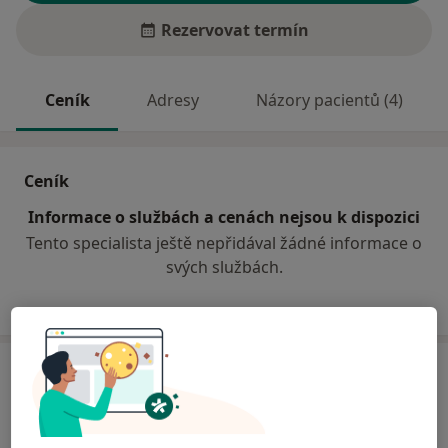
Rezervovat termín
Ceník
Adresy
Názory pacientů (4)
Ceník
Informace o službách a cenách nejsou k dispozici
Tento specialista ještě nepřidával žádné informace o
svých službách.
Adresa
Praktický lékař
Herčíkova 23,
Brno
61200