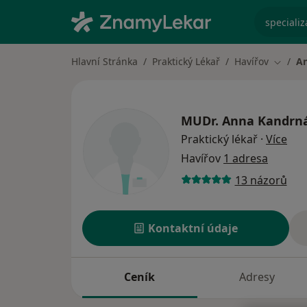
specializ
Hlavní Stránka
Praktický Lékař
Havířov
An
Změna 
MUDr.
Anna Kandrn
o sp
Praktický lékař
·
Více
Havířov
1 adresa
13 názorů
Kontaktní údaje
Ceník
Adresy