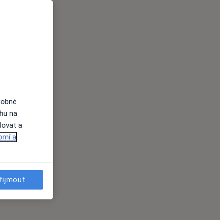
dobné
ahu na
lovat a
omí a
řijmout