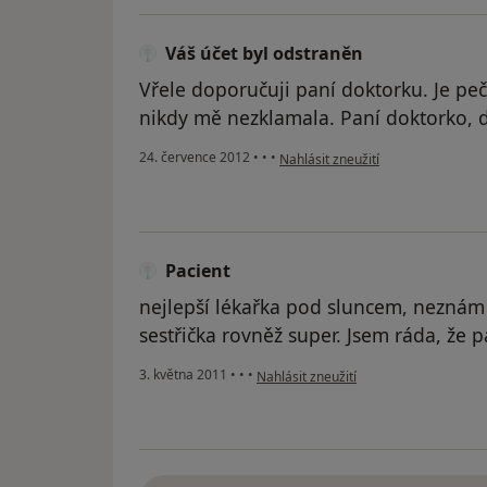
Váš účet byl odstraněn
Vřele doporučuji paní doktorku. Je pečl
nikdy mě nezklamala. Paní doktorko, dě
podle názoru uživatele Váš účet b
24. července 2012
•
•
•
Nahlásit zneužití
Pacient
nejlepší lékařka pod sluncem, neznám 
sestřička rovněž super. Jsem ráda, že 
podle názoru uživatele Pacient
3. května 2011
•
•
•
Nahlásit zneužití