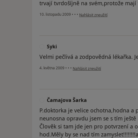
trvají tvrdošíjně na svém,protože mají t
podle názoru uživatele Váš účet b
10. listopadu 2009
•
•
•
Nahlásit zneužití
Syki
S
Velmi pečlivá a zodpovědná lékařka. Je
podle názoru uživatele Syki
4. května 2009
•
•
•
Nahlásit zneužití
Čamajova Šarka
Č
P.doktorka je velice ochotna,hodna a p
neunosna opravdu jsem se s tím ještě ni
Člověk si tam jde jen pro potvrzení a
hod.Měly by se nad tím zamyslet!!!!!!!!