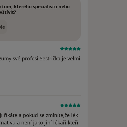
tom, kterého specialistu nebo
vštívit?
Ne
zumy své profesi.Sestřička je velmi
odstraněn
í říkáte a pokud se zmíníte,že lék
tivu a není jako jiní lékaři,kteří