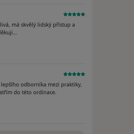
ivá, má skvělý lidský přístup a
kuji...
yl odstraněn
lepšího odborníka mezi praktiky,
patřím do této ordinace.