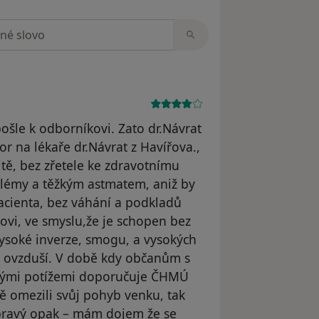
zorech
ošle k odborníkovi. Zato dr.Návrat
 na lékaře dr.Návrat z Havířova.,
tě, bez zřetele ke zdravotnímu
blémy a těžkým astmatem, aniž by
cienta, bez váhání a podkladů
vi, ve smyslu,že je schopen bez
ysoké inverze, smogu, a vysokých
v ovzduší. V době kdy občanům s
ovými potížemi doporučuje ČHMÚ
ě omezili svůj pohyb venku, tak
 pravý opak – mám dojem že se