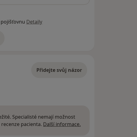
 pojišťovnu
Detaily
adrese
Přidejte svůj názor
žité. Specialisté nemají možnost
Další informace o názor
 recenze pacienta.
Další informace.