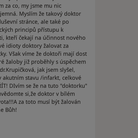
ím za co, my jsme mu nic
říjemná. Myslím že takový doktor
uševní stránce, ale také po
ických principů přístupu k
i, kteří čekají na účinnost nového
 idioty doktory žalovat za
tky. Však víme že doktoři mají dost
ré žaloby již proběhly s úspěchem
r.Krupičková, jak jsem slyšel,
 akutním stavu /infarkt, celkové
! DIvím se že na tuto "doktorku"
uvědomte si,že doktor v bílém
vota!!!A za toto musí být žalován
ne Bůh!
l odstraněn