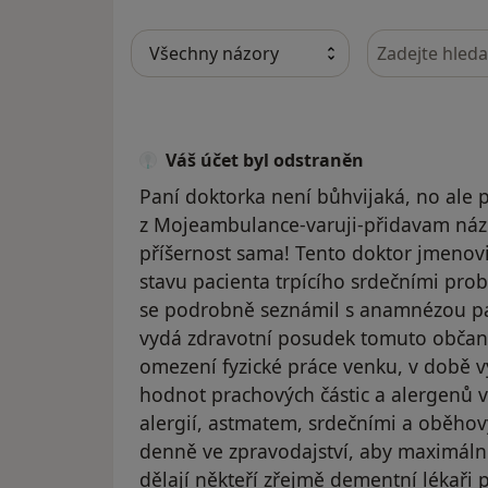
Hledejte v ná
Váš účet byl odstraněn
Paní doktorka není bůhvijaká, no ale p
z Mojeambulance-varuji-přidavam názor
příšernost sama! Tento doktor jmenovi
stavu pacienta trpícího srdečními pro
se podrobně seznámil s anamnézou pa
vydá zdravotní posudek tomuto občano
omezení fyzické práce venku, v době v
hodnot prachových částic a alergenů 
alergií, astmatem, srdečními a oběh
denně ve zpravodajství, aby maximáln
dělají někteří zřejmě dementní lékaři