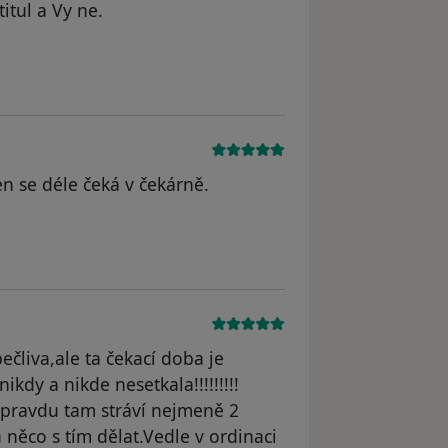
itul a Vy ne.
yl odstraněn
n se déle čeká v čekárně.
ečliva,ale ta čekací doba je
kdy a nikde nesetkala!!!!!!!!!
 opravdu tam stráví nejmeně 2
a něco s tím dělat.Vedle v ordinaci