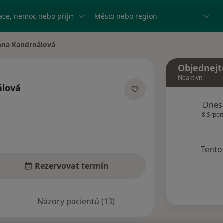
ace, nemoc nebo příjmení
Město nebo region
na Kandrnálová
města
Objednejt
Neaktivní
álová
ecializacích
Dnes
8 Srpen
Tento 
Rezervovat termín
Názory pacientů (13)