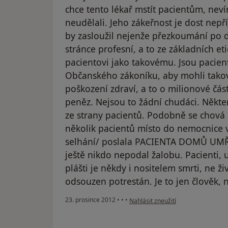
chce tento lékař mstít pacientům, nev
neudělali. Jeho zákeřnost je dost nep
by zasloužil nejenže přezkoumání po d
stránce profesní, a to ze základních et
pacientovi jako takovému. Jsou pacient
Občanského zákoníku, aby mohli takové
poškození zdraví, a to o milionové čás
peněz. Nejsou to žádní chudáci. Někte
ze strany pacientů. Podobně se chová d
několik pacientů místo do nemocnice v
selhání/ poslala PACIENTA DOMŮ UMŘÍT
ještě nikdo nepodal žalobu. Pacienti, 
plášti je někdy i nositelem smrti, ne ži
odsouzen potrestán. Je to jen člověk, 
podle názoru uživatele Váš účet by
23. prosince 2012
•
•
•
Nahlásit zneužití