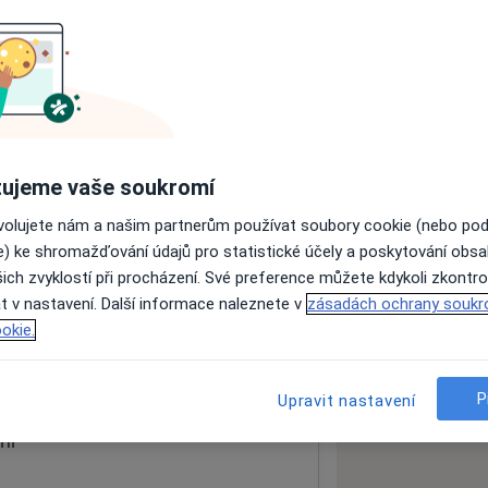
ách nejsou k dispozici
ádné informace o svých službách.
ujeme vaše soukromí
ovolujete nám a našim partnerům používat soubory cookie (nebo po
e) ke shromažďování údajů pro statistické účely a poskytování obs
ich zvyklostí při procházení. Své preference můžete kdykoli zkontro
t v nastavení. Další informace naleznete v
zásadách ochrany soukr
okie.
 mapu
 otevře v nové záložce
P
Upravit nastavení
ní