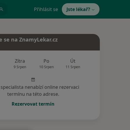
Přihlásit se
Jste lékař?
e se na ZnamyLekar.cz
Zítra
Po
Út
St
Čt
9 Srpen
10 Srpen
11 Srpen
12 Srpen
13 Srp
specialista nenabízí online rezervaci
termínu na této adrese.
Rezervovat termín