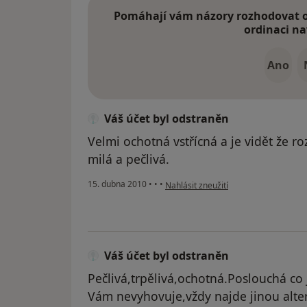
Pomáhají vám názory rozhodovat o 
ordinaci na
Ano
Váš účet byl odstraněn
Velmi ochotná vstřícná a je vidět že ro
milá a pečlivá.
podle názoru uživatele Váš účet byl 
15. dubna 2010
•
•
•
Nahlásit zneužití
Váš účet byl odstraněn
Pečlivá,trpělivá,ochotná.Poslouchá co j
Vám nevyhovuje,vždy najde jinou alterna