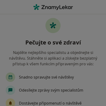
Hla
Praktický Lékař • Čerčany, středočeský
Filtry
Mapa
Praktický lékař Čerčany
Pečujte o své zdraví
Jak řadíme výsledky vyhledávání?
Najděte nejlepšího specialistu a objednejte si
návštěvu. Stáhněte si aplikaci a získejte bezplatný
Jakou pojišťovnu máte?
přístup k všem funkcím připraveným pro vás:
Snadno spravujte své návštěvy
Odesílejte zprávy svým specialistům
Dostávejte připomenutí o návštěvě