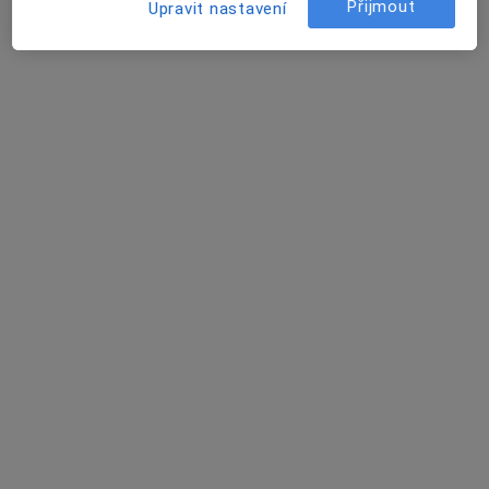
Přijmout
Upravit nastavení
MUDr. Jan Vševid
Praktický lékař
DD 1, Pyšely
•
Mapa
Sam. ord. PL pro dospělé
Tento specialista nenabízí online rezervaci termínu na této adrese.
Rezervovat termín