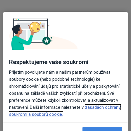
Tento specialista nenabízí online rezervaci termínu na této adrese.
Rezervovat termín
Respektujeme vaše soukromí
Přijetím povolujete nám a našim partnerům používat
soubory cookie (nebo podobné technologie) ke
MUDr. Jana Šteflová
shromažďování údajů pro statistické účely a poskytování
Praktický lékař
obsahu na základě vašich zvyklostí při procházení. Své
preference můžete kdykoli zkontrolovat a aktualizovat v
č.d. 137, Pyšely
•
Mapa
nastavení. Další informace naleznete v
zásadách ochrany
Sam. ord. PL pro dospělé
soukromí a souborů cookie.
Tento specialista nenabízí online rezervaci termínu na této adrese.
Rezervovat termín