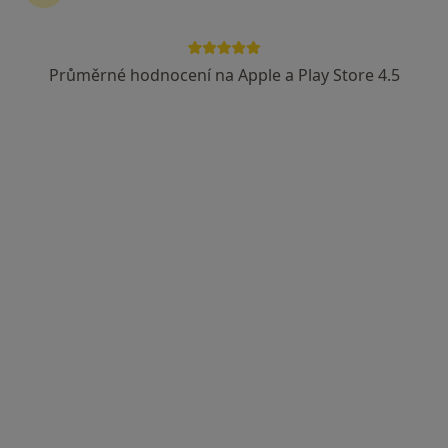
Blanka Jíšová
Praktický lékař, Internista
Průměrné hodnocení na Apple a Play Store 4.5
Benešov
•
Mapa
Ordinace
Tento specialista nenabízí online rezervaci termínu na této adrese.
Rezervovat termín
Marcela Klápová
Praktický lékař