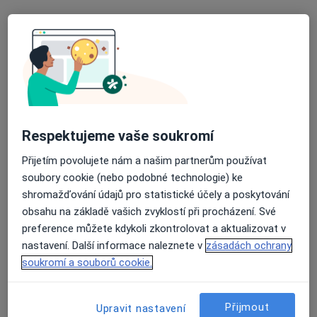
Praktický lékař pro děti a dorost
Tento specialista nenabízí online rezervaci termínu na této adrese.
Rezervovat termín
Respektujeme vaše soukromí
Přijetím povolujete nám a našim partnerům používat
soubory cookie (nebo podobné technologie) ke
shromažďování údajů pro statistické účely a poskytování
obsahu na základě vašich zvyklostí při procházení. Své
MUDr. Jana Nádeníčková
preference můžete kdykoli zkontrolovat a aktualizovat v
Pediatr
nastavení. Další informace naleznete v
zásadách ochrany
6 názorů
soukromí a souborů cookie.
Kobližná 126, Jevíčko
•
Mapa
Sam. ordinace PL pro děti a dorost
Přijmout
Upravit nastavení