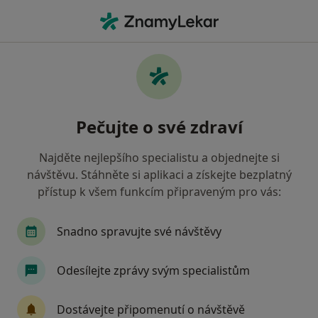
Hla
Pediatr • Konice, olomoucký
Filtry
• 1
Mapa
Doporučení pediatři s Oborová zdravotní
Pečujte o své zdraví
pojišťovna Konice
Jak řadíme výsledky vyhledávání?
Najděte nejlepšího specialistu a objednejte si
návštěvu. Stáhněte si aplikaci a získejte bezplatný
přístup k všem funkcím připraveným pro vás:
Snadno spravujte své návštěvy
Odesílejte zprávy svým specialistům
MUDr. Jiřina Mikulášková
Dostávejte připomenutí o návštěvě
Pediatr