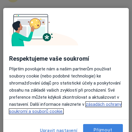
MUDr. Zdeněk Klos
Pediatr
Průměrné hodnocení na Apple a Play Store 4.5
31 názorů
J. Matuška 26a, Ostrava
•
Mapa
Praktický lékař pro děti a dorost
Tento specialista nenabízí online rezervaci termínu na této adrese.
Respektujeme vaše soukromí
Rezervovat termín
Přijetím povolujete nám a našim partnerům používat
soubory cookie (nebo podobné technologie) ke
shromažďování údajů pro statistické účely a poskytování
obsahu na základě vašich zvyklostí při procházení. Své
preference můžete kdykoli zkontrolovat a aktualizovat v
nastavení. Další informace naleznete v
zásadách ochrany
soukromí a souborů cookie.
MUDr. Alice Tvrdá
Přijmout
Upravit nastavení