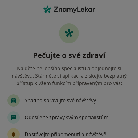
Hla
Pediatr • Hlučín, moravskoslezský
Filtry
Mapa
Pediatr Hlučín
Pečujte o své zdraví
Jak řadíme výsledky vyhledávání?
Najděte nejlepšího specialistu a objednejte si
návštěvu. Stáhněte si aplikaci a získejte bezplatný
Jakou pojišťovnu máte?
přístup k všem funkcím připraveným pro vás:
Snadno spravujte své návštěvy
Odesílejte zprávy svým specialistům
Dostávejte připomenutí o návštěvě