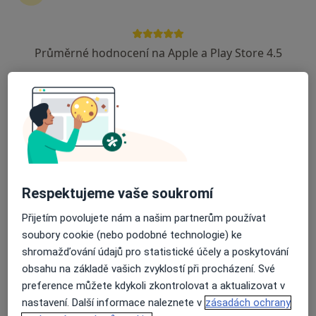
Otorinolaryngolog
44 názorů
Průměrné hodnocení na Apple a Play Store 4.5
Františkánská 163, Uherské Hradiště
•
Mapa
ORL ordinace
Tento specialista nenabízí online rezervaci termínu na této adrese.
Rezervovat termín
Respektujeme vaše soukromí
Přijetím povolujete nám a našim partnerům používat
soubory cookie (nebo podobné technologie) ke
shromažďování údajů pro statistické účely a poskytování
obsahu na základě vašich zvyklostí při procházení. Své
MUDr. Marta Gergelová
preference můžete kdykoli zkontrolovat a aktualizovat v
nastavení. Další informace naleznete v
zásadách ochrany
Otorinolaryngolog