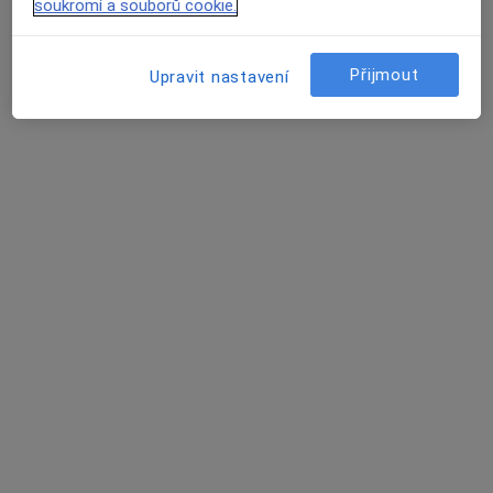
soukromí a souborů cookie.
16 názorů
třída Tomáše Bati 3705, Zlín
•
Mapa
Zlínská poliklinika a.s.
Přijmout
Upravit nastavení
Tento specialista nenabízí online rezervaci termínu na této adrese.
Rezervovat termín
MUDr. Jiří Tovaryš
Otorinolaryngolog
5 názorů