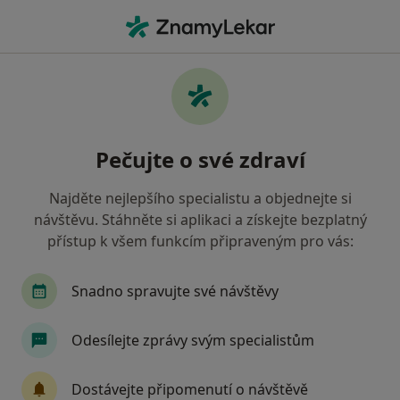
Hla
Otorinolaryngolog • Zlín, zlínský
Filtry
• 1
Mapa
Doporučení otorinolaryngologové s
Pečujte o své zdraví
Zdravotní pojišťovna ministerstva vnitra ČR
Zlín
Najděte nejlepšího specialistu a objednejte si
Jak řadíme výsledky vyhledávání?
návštěvu. Stáhněte si aplikaci a získejte bezplatný
přístup k všem funkcím připraveným pro vás:
Snadno spravujte své návštěvy
Odesílejte zprávy svým specialistům
Dostávejte připomenutí o návštěvě
Čestmír Vlachynský