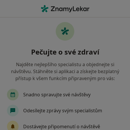
Hla
Otorinolaryngolog • Česká Lípa, liberecký
Filtry
• 1
Mapa
Doporučení otorinolaryngologové s Oborová
Pečujte o své zdraví
zdravotní pojišťovna Česká Lípa
Jak řadíme výsledky vyhledávání?
Najděte nejlepšího specialistu a objednejte si
návštěvu. Stáhněte si aplikaci a získejte bezplatný
přístup k všem funkcím připraveným pro vás:
Snadno spravujte své návštěvy
Odesílejte zprávy svým specialistům
MUDr. Ladislav Kočička
Dostávejte připomenutí o návštěvě
Otorinolaryngolog