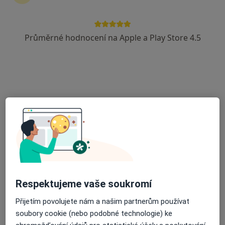
8 názorů
Purkyňova 1849, Česká Lípa
•
Mapa
Průměrné hodnocení na Apple a Play Store 4.5
Odborný lékař otorinolaryngolog
Tento specialista nenabízí online rezervaci termínu na této adrese.
Rezervovat termín
Respektujeme vaše soukromí
MUDr. Karel Kahan
Přijetím povolujete nám a našim partnerům používat
Otorinolaryngolog, Chirurg
soubory cookie (nebo podobné technologie) ke
23 názorů