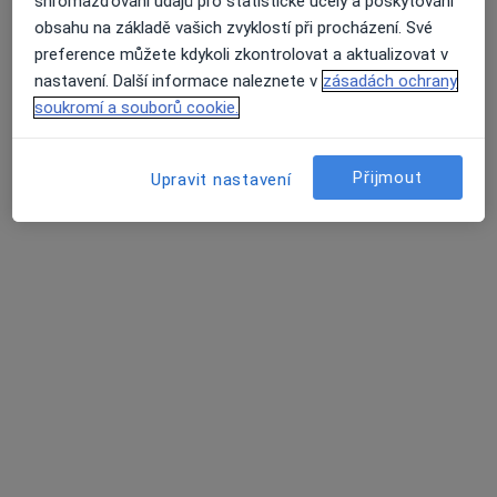
shromažďování údajů pro statistické účely a poskytování
Hřebenka 846, Nový Bor
•
Mapa
obsahu na základě vašich zvyklostí při procházení. Své
Odborný lékař otorinolaryngolog
preference můžete kdykoli zkontrolovat a aktualizovat v
Tento specialista nenabízí online rezervaci termínu na této adrese.
nastavení. Další informace naleznete v
zásadách ochrany
soukromí a souborů cookie.
Rezervovat termín
Přijmout
Upravit nastavení
MUDr. Petr Průšek
Otorinolaryngolog
21 názorů
Purkyňova 1849, Česká Lípa
•
Mapa