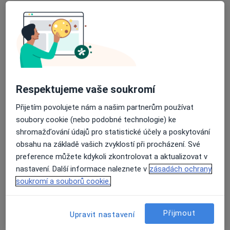
Tento specialista nenabízí online rezervaci termínu na této adrese.
Rezervovat termín
Respektujeme vaše soukromí
Přijetím povolujete nám a našim partnerům používat
soubory cookie (nebo podobné technologie) ke
shromažďování údajů pro statistické účely a poskytování
obsahu na základě vašich zvyklostí při procházení. Své
Ivana Kučerová
preference můžete kdykoli zkontrolovat a aktualizovat v
Diagnostik, Internista, Praktický lékař
nastavení. Další informace naleznete v
zásadách ochrany
soukromí a souborů cookie.
Nádražní 29/30, Mimoň
•
Mapa
Zdravotnické středisko Mimoň, s.r.o.
Tento specialista nenabízí online rezervaci termínu na této adrese.
Přijmout
Upravit nastavení