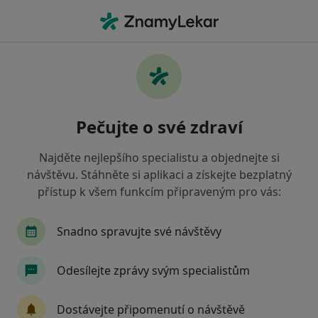
Hla
Diagnostik • Česká Lípa, liberecký
Filtry
• 1
Mapa
Doporučení diagnostici s Oborová zdravotní
Pečujte o své zdraví
pojišťovna Česká Lípa
Jak řadíme výsledky vyhledávání?
Najděte nejlepšího specialistu a objednejte si
návštěvu. Stáhněte si aplikaci a získejte bezplatný
přístup k všem funkcím připraveným pro vás:
Snadno spravujte své návštěvy
Odesílejte zprávy svým specialistům
MUDr. Vratislav Škoda
Dostávejte připomenutí o návštěvě
Diagnostik