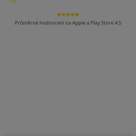
Purkyňova 1849, Česká Lípa
•
Mapa
Nemocnice s poliklinikou
Průměrné hodnocení na Apple a Play Store 4.5
Tento specialista nenabízí online rezervaci termínu na této adrese.
Rezervovat termín
MUDr. Vladimír Fibiger
Diagnostik
Purkyňova 1849, Česká Lípa
•
Mapa
Nemocnice s poliklinikou Česká Lípa, a. s.