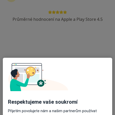
6 názorů
Adresa 1
Adresa 2
Průměrné hodnocení na Apple a Play Store 4.5
Dlouhá 99, Jablonné v Podještědí
•
Mapa
Odborný lékař diabetolog
Tento specialista nenabízí online rezervaci termínu na této adrese.
Rezervovat termín
Respektujeme vaše soukromí
Přijetím povolujete nám a našim partnerům používat