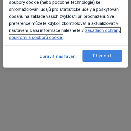
MUDr. Lenka Kocinová
soubory cookie (nebo podobné technologie) ke
Diabetolog
shromažďování údajů pro statistické účely a poskytování
6 názorů
obsahu na základě vašich zvyklostí při procházení. Své
preference můžete kdykoli zkontrolovat a aktualizovat v
Purkyňova 1849, Česká Lípa
•
Mapa
nastavení. Další informace naleznete v
zásadách ochrany
Nemocnice s poliklinikou Česká Lípa, a. s.
soukromí a souborů cookie.
Tento specialista nenabízí online rezervaci termínu na této adrese.
Rezervovat termín
Přijmout
Upravit nastavení
MUDr. Jiří Březina
Diabetolog