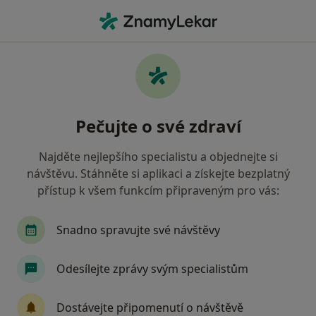
Hla
Diabetolog • Česká Lípa, liberecký
Filtry
• 1
Mapa
Doporučení diabetologové s Oborová
Pečujte o své zdraví
zdravotní pojišťovna Česká Lípa
Jak řadíme výsledky vyhledávání?
Najděte nejlepšího specialistu a objednejte si
návštěvu. Stáhněte si aplikaci a získejte bezplatný
přístup k všem funkcím připraveným pro vás:
Snadno spravujte své návštěvy
Odesílejte zprávy svým specialistům
MUDr. Nikolaj Štaňko
Dostávejte připomenutí o návštěvě
Diabetolog, Internista