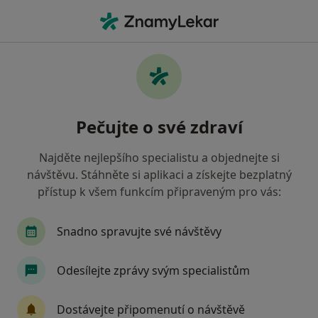
Hla
Co hledáte?
Hlavní Stránka
Služby
Gynekologie
Vyšetření a léčba: gynekologie
Pečujte o své zdraví
Najděte nejlepšího specialistu a objednejte si
Služby a vyšetření poskytované gynekologů
návštěvu. Stáhněte si aplikaci a získejte bezplatný
Akupunktura
přístup k všem funkcím připraveným pro vás:
Alternativní medicína
Antikoncepce
Snadno spravujte své návštěvy
Asistovaný porod
Biopse děložního hrdla
Odesílejte zprávy svým specialistům
Biopsie
Biopsie choriových klků
Biopsie prsu
Dostávejte připomenutí o návštěvě