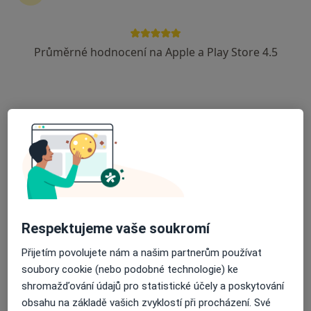
Biopsie štítné žlázy
Celková anestezie
Císařský řez
Průměrné hodnocení na Apple a Play Store 4.5
CTG - kardiotokografie
Cystoskopie
Cytologie
Dětské gynekologie
Diagnostické testy
Diagnostické testy neplodnosti
Diagnostika viru HPV
Dietní poradenství
Drobné gynekologické zákroky
Ekg - elektrokardiografie
Elektrofyziologické vyšetření
Respektujeme vaše soukromí
Elektrochirurgie
Přijetím povolujete nám a našim partnerům používat
Elektrokoagulace
soubory cookie (nebo podobné technologie) ke
Elektrokonizace
shromažďování údajů pro statistické účely a poskytování
Endoskopické vyšetření dělohy
obsahu na základě vašich zvyklostí při procházení. Své
Endoskopie