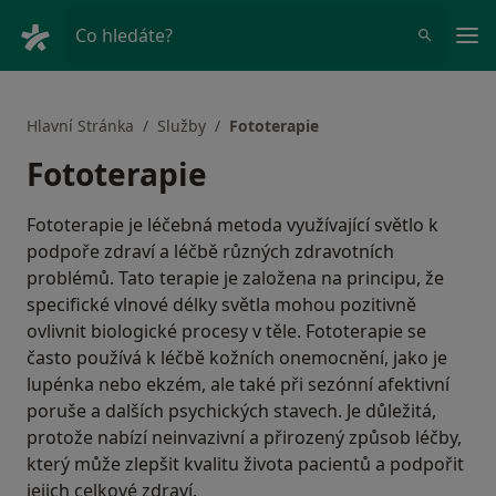
Hla
Co hledáte?
Hlavní Stránka
Služby
Fototerapie
Fototerapie
Fototerapie je léčebná metoda využívající světlo k
podpoře zdraví a léčbě různých zdravotních
problémů. Tato terapie je založena na principu, že
specifické vlnové délky světla mohou pozitivně
ovlivnit biologické procesy v těle. Fototerapie se
často používá k léčbě kožních onemocnění, jako je
lupénka nebo ekzém, ale také při sezónní afektivní
poruše a dalších psychických stavech. Je důležitá,
protože nabízí neinvazivní a přirozený způsob léčby,
který může zlepšit kvalitu života pacientů a podpořit
jejich celkové zdraví.