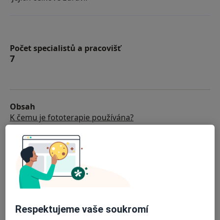
Počet specialistů a pracovišť
7
Obsah
K čemu je fototerapie používána?
Jak funguje fototerapie?
Jak dlouho trvá fototerapie?
Jak se připravit na fototerapii?
Fototerapie: Doporučení specialisté a centra
Často kladené otázky
Respektujeme vaše soukromí