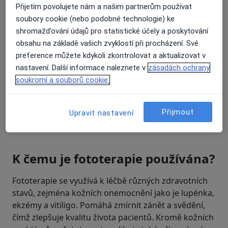
Přijetím povolujete nám a našim partnerům používat
soubory cookie (nebo podobné technologie) ke
shromažďování údajů pro statistické účely a poskytování
obsahu na základě vašich zvyklostí při procházení. Své
preference můžete kdykoli zkontrolovat a aktualizovat v
nastavení. Další informace naleznete v
zásadách ochrany
soukromí a souborů cookie.
Přijmout
Upravit nastavení
K čemu je fototerapie používána?
Fototerapie se využívá k léčbě různých zdravotních
stavů, zejména kožních onemocnění jako je lupénka,
ekzémy a vitiligo. Pomáhá zmírnit zánět a svědění,
čímž zlepšuje kvalitu života pacientů. Kromě kožních