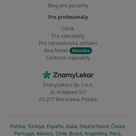
Blog pro pacienty
Pro profesionály
Ceník
Pro specialisty
Pro zdravotnická zařízení
Noa Notes
Novinka
Centrum nápovědy
Kontakt
ZnamyLekar - Hlavní stránka
ZnanyLekarz Sp. z o.o.
ul. Kolejowa 5/7
01-217 Warszawa, Polska
se otevře v nové záložce
se otevře v nové záložce
se otevře v nové záložce
se otevře v nové záložce
se otevře v 
se o
Polska
,
Türkiye
,
España
,
Italia
,
Deutschland
,
Česko
,
se otevře v nové záložce
se otevře v nové záložce
se otevře v nové záložce
se otevře v nové záložc
se otevře v 
se ote
Portugal
,
México
,
Chile
,
Brasil
,
Argentina
,
Perú
,