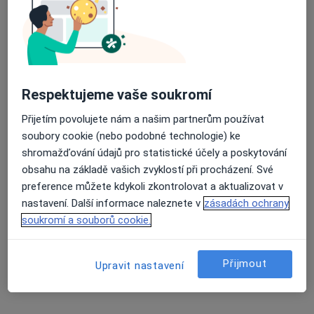
Jaroslava Kulíšková
Průměrné hodnocení na Apple a Play Store 4.5
Veterinář
Benešov
Respektujeme vaše soukromí
Miroslav Plecitý
Přijetím povolujete nám a našim partnerům používat
soubory cookie (nebo podobné technologie) ke
Praktický lékař, Veterinář
shromažďování údajů pro statistické účely a poskytování
Městec Králové
obsahu na základě vašich zvyklostí při procházení. Své
preference můžete kdykoli zkontrolovat a aktualizovat v
nastavení. Další informace naleznete v
zásadách ochrany
Jan Šlesinger
soukromí a souborů cookie.
Internista, Diagnostik, Veterinář
Brno
Přijmout
Upravit nastavení
Josef Cimburek