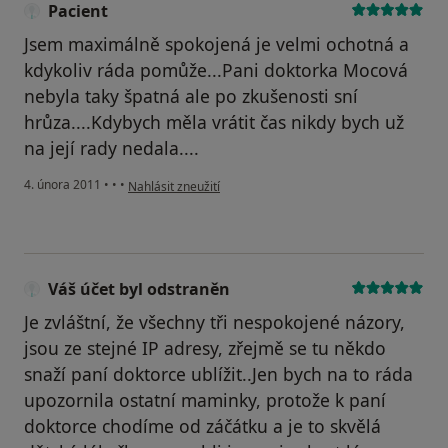
Pacient
Jsem maximálně spokojená je velmi ochotná a
kdykoliv ráda pomůže...Pani doktorka Mocová
nebyla taky špatná ale po zkušenosti sní
hrůza....Kdybych měla vrátit čas nikdy bych už
na její rady nedala....
podle názoru uživatele Pacient
4. února 2011
•
•
•
Nahlásit zneužití
Váš účet byl odstraněn
Je zvláštní, že všechny tři nespokojené názory,
jsou ze stejné IP adresy, zřejmě se tu někdo
snaží paní doktorce ublížit..Jen bych na to ráda
upozornila ostatní maminky, protože k paní
doktorce chodíme od záčátku a je to skvělá