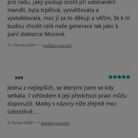
pro radu, jaký postup zvolit při odstranění
mandlí, byla trpělivá, vysvětlovala a
vystvětlovala, moc jí za to děkuji a věřím, že k ní
budou chodit celé naše generace tak jako k
paní doktorce Mocové.
podle názoru uživatele Váš účet byl odstraněn
11. června 2009
•
•
•
Nahlásit zneužití
xxx
X
Jedna z nejlepších, se kterými jsem se kdy
setkala. I vzhledem k její předchozí praxi můžu
doporučit. Matky s názory níže zřejmě moc
úzkostlivé....
podle názoru uživatele xxx
3. června 2009
•
•
•
Nahlásit zneužití