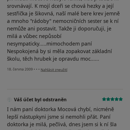
srovnávají. K mojí dceři se chová hezky a její
sestřička je šikovná, naší malé bere krev jemně
a mnoho "rádoby" nemocničních sester se k ní
nemůže ani postavit. Takže ji doporučuji, je
milá a vůbec nepůsobí
nesympaticky.....mimochodem paní
Nespokojená by si měla zopakovat základní
školu, těch hrubek je opravdu moc......
podle názoru uživatele Váš účet byl odstraněn
18. června 2009
•
•
•
Nahlásit zneužití
Váš účet byl odstraněn
I nám paní doktorka Mocová chybí, nicméně
lepší nástupkyni jsme si nemohli přát. Paní
doktorka je milá, pečlivá, dnes jsem si k ní šla