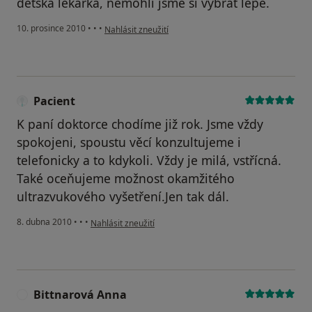
dětská lékařka, nemohli jsme si vybrat lépe.
podle názoru uživatele Váš účet byl odstraněn
10. prosince 2010
•
•
•
Nahlásit zneužití
Pacient
K paní doktorce chodíme již rok. Jsme vždy
spokojeni, spoustu věcí konzultujeme i
telefonicky a to kdykoli. Vždy je milá, vstřícná.
Také oceňujeme možnost okamžitého
ultrazvukového vyšetření.Jen tak dál.
podle názoru uživatele Pacient
8. dubna 2010
•
•
•
Nahlásit zneužití
Bittnarová Anna
B