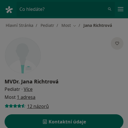
Hla
Co hledáte?
Hlavní Stránka
Pediatr
Most
Jana Richtrová
Změna města
MVDr.
Jana Richtrová
o specializacích
Pediatr
·
Více
Most
1 adresa
12 názorů
Kontaktní údaje