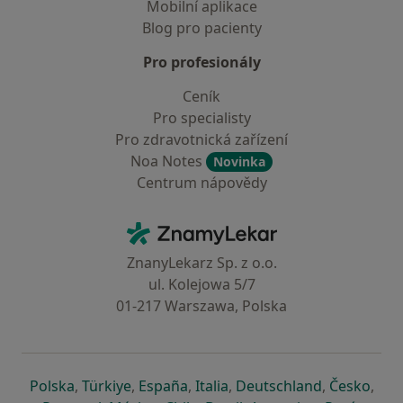
Mobilní aplikace
Blog pro pacienty
Pro profesionály
Ceník
Pro specialisty
Pro zdravotnická zařízení
Noa Notes
Novinka
Centrum nápovědy
Kontakt
ZnamyLekar - Hlavní stránka
ZnanyLekarz Sp. z o.o.
ul. Kolejowa 5/7
01-217 Warszawa, Polska
se otevře v nové záložce
se otevře v nové záložce
se otevře v nové záložce
se otevře v nové záložce
se otevře v 
se o
Polska
,
Türkiye
,
España
,
Italia
,
Deutschland
,
Česko
,