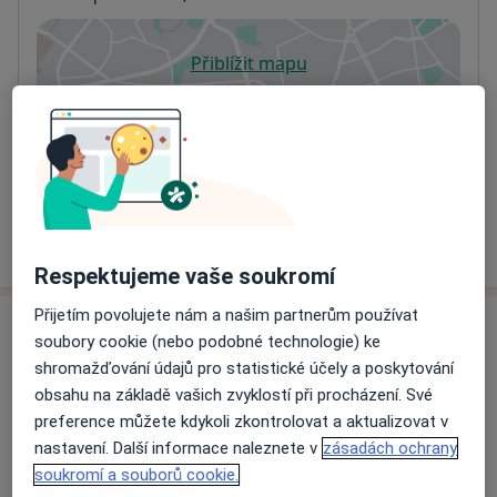
Přiblížit mapu
se otevře v nové záložce
Dostupnost
Na této adrese online kalendář není aktivní
Co mám v takové situaci udělat?
Více
o adrese
Respektujeme vaše soukromí
Přijetím povolujete nám a našim partnerům používat
Názory
soubory cookie (nebo podobné technologie) ke
shromažďování údajů pro statistické účely a poskytování
Přidejte svůj názor
obsahu na základě vašich zvyklostí při procházení. Své
preference můžete kdykoli zkontrolovat a aktualizovat v
nastavení. Další informace naleznete v
zásadách ochrany
soukromí a souborů cookie.
12 názorů