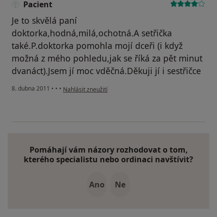
Pacient
Je to skvělá paní
doktorka,hodná,milá,ochotná.A setřička
také.P.doktorka pomohla mojí dceři (i když
možná z mého pohledu,jak se říká za pět minut
dvanáct).Jsem jí moc vděčná.Děkuji jí i sestřičce
podle názoru uživatele Pacient
8. dubna 2011
•
•
•
Nahlásit zneužití
Pomáhají vám názory rozhodovat o tom,
kterého specialistu nebo ordinaci navštívit?
Ano
Ne