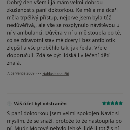
Dobrý den všem i já mám velmi dobrou
zkušenost s paní doktorkou. Ke mě a mé dceři
měla trpělivý přístup, nejprve jsem byla též
nedůvěřivá,, ale vše se rozplynulo návštěvou u
ní v ambulanci. Důvěra v ní u mě stoupla po té,
co se zdravotní stav mé dcery i bez antibiotik
zlepšil a vše proběhlo tak, jak řekla. Vřele
doporučuji. Zdá se být lidská i v léčení dětí
znalá.
podle názoru uživatele Bittnarová Anna
7. července 2009
•
•
•
Nahlásit zneužití
Váš účet byl odstraněn
S paní doktorkou jsem velmi spokojen.Navíc si
myslím, že se snaží, protože to že nastoupila po
pí. Mudr. Mocové nebylo lehké, lidé ji totiž s ní