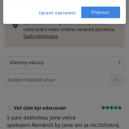
Přijmout
Upravit nastavení
Recenze pacientů jsou pro nás důležité.
Specialisté nemají možnost zaplatit za
odstranění nebo změnu recenze pacienta.
Další informace o názorech
Další informace.
Hledejte v názorech
Váš účet byl odstraněn
S paní doktorkou jsme velice
spokojeni.Neměnili by jsme ani za nic.Ochotná,