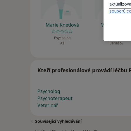
aktualizova
souborů co
Marie Knetlová
Věra Tawilov
Psycholog
Psycholog
Aš
Benešov
Kteří profesionálové provádí léčbu 
Psycholog
Psychoterapeut
Veterinář
Související vyhledávání