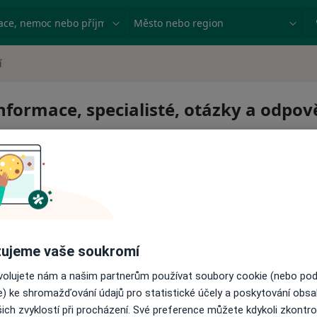
ace, nemoc nebo příjmení
Město nebo region
í
informace, specialisté, otázky a odpov
ujeme vaše soukromí
ovolujete nám a našim partnerům používat soubory cookie (nebo po
e) ke shromažďování údajů pro statistické účely a poskytování obs
ich zvyklostí při procházení. Své preference můžete kdykoli zkontro