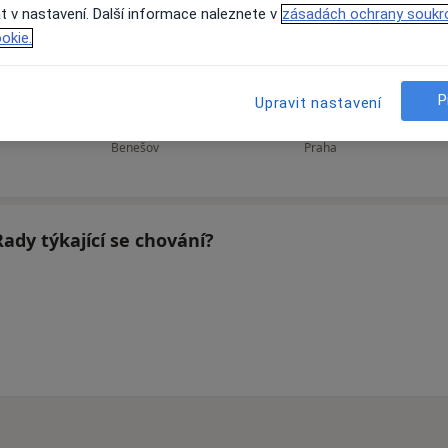
t v nastavení. Další informace naleznete v
zásadách ochrany soukr
okie.
á
Karel Kříž
Olga Kunertová
R
P
Upravit nastavení
Psycholog
Psychiatr, Psychoterapeut
Benešov
Praha
Rady týkající se chování?