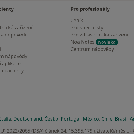
cienty
Pro profesionály
Ceník
nická zařízení
Pro specialisty
 a odpovědi
Pro zdravotnická zařízení
Noa Notes
Novinka
i
Centrum nápovědy
um nápovědy
 aplikace
ro pacienty
záložce
 v nové záložce
e otevře v nové záložce
se otevře v nové záložce
se otevře v nové záložce
se otevře v nové záložce
se otevře v nové záložc
se otevře v nov
se otevře
se 
Italia
,
Deutschland
,
Česko
,
Portugal
,
México
,
Chile
,
Brasil
,
A
U) 2022/2065 (DSA) článek 24: 15.395.179 uživatelů/měsíc -