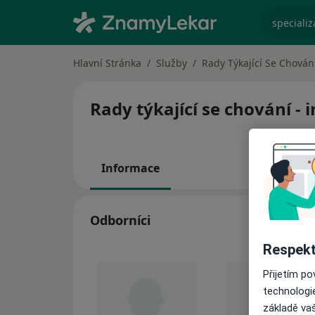
specializ
Hlavní Stránka
Služby
Rady Týkající Se Chován
Rady týkající se chování - 
Informace
Odborníci
Respekt
Přijetím p
technologi
základě vaš