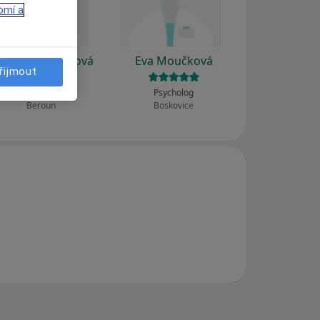
omí a
ené Zahradníková
Eva Moučková
řijmout
Psycholog
Psycholog
Beroun
Boskovice