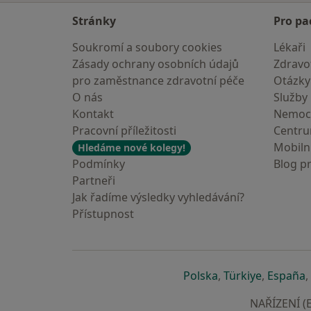
Stránky
Pro pa
Soukromí a soubory cookies
Lékaři
Zásady ochrany osobních údajů
Zdravot
pro zaměstnance zdravotní péče
Otázky
O nás
Služby
Kontakt
Nemoc
Pracovní příležitosti
Centr
Mobilní
Hledáme nové kolegy!
Podmínky
Blog p
Partneři
Jak řadíme výsledky vyhledávání?
Přístupnost
se otevře v nové 
se otevře
s
Polska
,
Türkiye
,
España
,
NAŘÍZENÍ (E