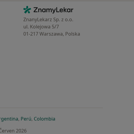
Kontakt
ZnamyLekar - Hlavní stránka
ZnanyLekarz Sp. z o.o.
ul. Kolejowa 5/7
01-217 Warszawa, Polska
e
é záložce
 v nové záložce
otevře v nové záložce
se otevře v nové záložce
se otevře v nové záložce
se otevře v nové záložce
rgentina
,
Perú
,
Colombia
 Červen 2026