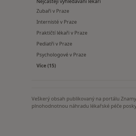
Nejčastěji vyhledávaní lékaři
Zubaři v Praze
Internisté v Praze
Praktičtí lékaři v Praze
Pediatři v Praze
Psychologové v Praze
Více (15)
Více v kategorii: Nejčastěji vyhledáva
Veškerý obsah publikovaný na portálu ZnamyL
plnohodnotnou náhradu lékařské péče poskyt