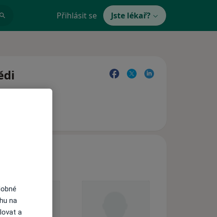
Přihlásit se
Jste lékař?
ědi
dobné
ahu na
lovat a