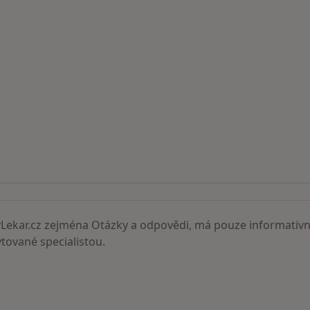
ní lékaři
ekar.cz zejména Otázky a odpovědi, má pouze informativní
ované specialistou.