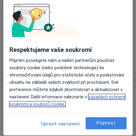
Přiblížit mapu
se otevře v nové záložce
Dostupnost
Na této adrese online kalendář není aktivní
Co mám v takové situaci udělat?
Respektujeme vaše soukromí
Přijetím povolujete nám a našim partnerům používat
Více
soubory cookie (nebo podobné technologie) ke
o adrese
shromažďování údajů pro statistické účely a poskytování
obsahu na základě vašich zvyklostí při procházení. Své
preference můžete kdykoli zkontrolovat a aktualizovat v
Názory
nastavení. Další informace naleznete v
zásadách ochrany
soukromí a souborů cookie.
Přidejte svůj názor
Přijmout
Upravit nastavení
12 názorů