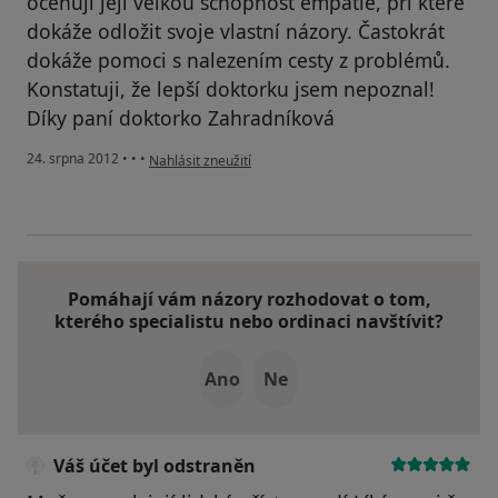
oceňuji její velkou schopnost empatie, při které
dokáže odložit svoje vlastní názory. Častokrát
dokáže pomoci s nalezením cesty z problémů.
Konstatuji, že lepší doktorku jsem nepoznal!
Díky paní doktorko Zahradníková
podle názoru uživatele Váš účet byl odstraněn
24. srpna 2012
•
•
•
Nahlásit zneužití
Pomáhají vám názory rozhodovat o tom,
kterého specialistu nebo ordinaci navštívit?
Ano
Ne
Váš účet byl odstraněn