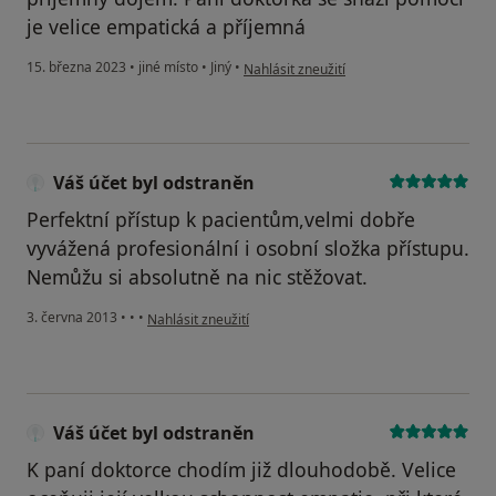
je velice empatická a příjemná
podle názoru uživatele P. L.
15. března 2023
•
jiné místo
•
Jiný
•
Nahlásit zneužití
Váš účet byl odstraněn
Perfektní přístup k pacientům,velmi dobře
vyvážená profesionální i osobní složka přístupu.
Nemůžu si absolutně na nic stěžovat.
podle názoru uživatele Váš účet byl odstraněn
3. června 2013
•
•
•
Nahlásit zneužití
Váš účet byl odstraněn
K paní doktorce chodím již dlouhodobě. Velice