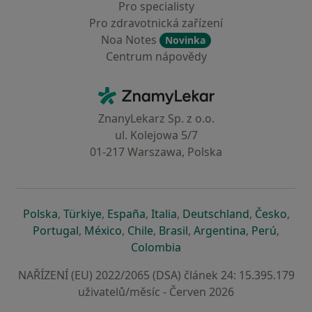
Pro specialisty
Pro zdravotnická zařízení
Noa Notes
Novinka
Centrum nápovědy
Kontakt
ZnamyLekar - Hlavní stránka
ZnanyLekarz Sp. z o.o.
ul. Kolejowa 5/7
01-217 Warszawa, Polska
se otevře v nové záložce
se otevře v nové záložce
se otevře v nové záložce
se otevře v nové záložce
se otevře v 
se o
Polska
,
Türkiye
,
España
,
Italia
,
Deutschland
,
Česko
,
se otevře v nové záložce
se otevře v nové záložce
se otevře v nové záložce
se otevře v nové záložc
se otevře v 
se ote
Portugal
,
México
,
Chile
,
Brasil
,
Argentina
,
Perú
,
se otevře v nové záložce
Colombia
NAŘÍZENÍ (EU) 2022/2065 (DSA) článek 24: 15.395.179
uživatelů/měsíc - Červen 2026