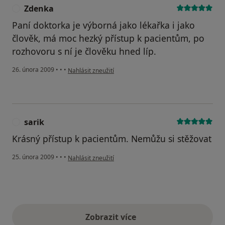
Zdenka
Z
Paní doktorka je výborná jako lékařka i jako
člověk, má moc hezký přístup k pacientům, po
rozhovoru s ní je člověku hned líp.
podle názoru uživatele Zdenka
26. února 2009
•
•
•
Nahlásit zneužití
sarik
S
Krásný přístup k pacientům. Nemůžu si stěžovat
podle názoru uživatele sarik
25. února 2009
•
•
•
Nahlásit zneužití
Zobrazit více
výše uvedené názory