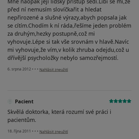
Mně naopak její lidský přístup sedí.Líbí se mi,že
před ní nemusím slovíčkařit a hledat
nepřirozené a slušné výrazy,abych popsala jak
se cítím.Chodím k ní ráda,řešíme jeden problém
za druhým,hezky postupně,což mi
vyhovuje.Lépe si tak vše srovnám v hlavě.Navíc
mi vyhovuje,že vím,v kolik zhruba odejdu,což u
dřívější psycholožky nebylo samozřejmostí.
podle názoru uživatele Váš účet byl odstraněn
6. srpna 2012
•
•
•
Nahlásit zneužití
Pacient
Skvělá doktorka, která rozumí své práci i
pacientům.
podle názoru uživatele Pacient
18. října 2011
•
•
•
Nahlásit zneužití