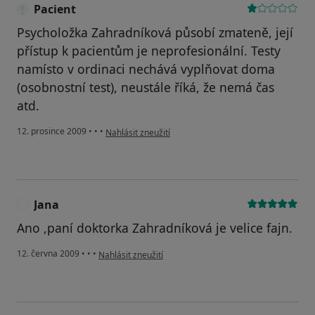
Pacient
Psycholožka Zahradníková působí zmateně, její
přístup k pacientům je neprofesionální. Testy
namísto v ordinaci nechává vyplňovat doma
(osobnostní test), neustále říká, že nemá čas
atd.
podle názoru uživatele Pacient
12. prosince 2009
•
•
•
Nahlásit zneužití
Jana
J
Ano ,paní doktorka Zahradníková je velice fajn.
podle názoru uživatele Jana
12. června 2009
•
•
•
Nahlásit zneužití