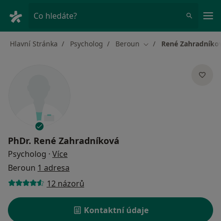
Hla
Co hledáte?
Hlavní Stránka
Psycholog
Beroun
René Zahradníko
Změna města
PhDr.
René Zahradníková
o specializacích
Psycholog
·
Více
Beroun
1 adresa
12 názorů
Kontaktní údaje